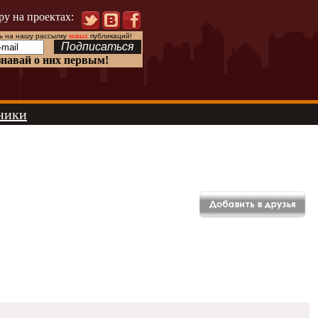
ру на проектах:
 на нашу рассылку
новых
публикаций!
знавай о них первым!
ники