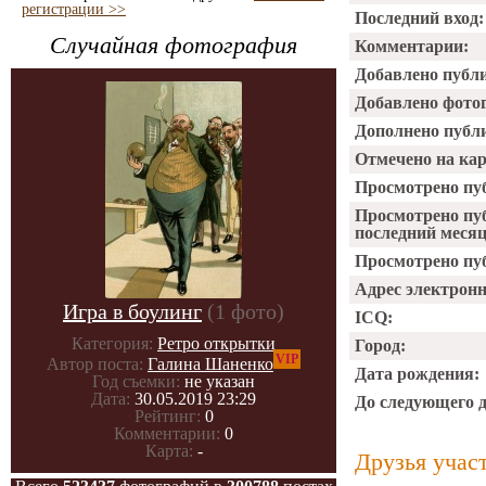
регистрации >>
Последний вход:
Случайная фотография
Комментарии:
Добавлено публ
Добавлено фото
Дополнено публ
Отмечено на ка
Просмотрено пу
Просмотрено пу
последний месяц
Просмотрено пуб
Адрес электрон
Игра в боулинг
(1 фото)
ICQ:
Категория:
Ретро открытки
Город:
VIP
Автор поста:
Галина Шаненко
Дата рождения:
Год съемки:
не указан
Дата:
30.05.2019 23:29
До следующего 
Рейтинг:
0
Комментарии:
0
Карта:
-
Друзья учас