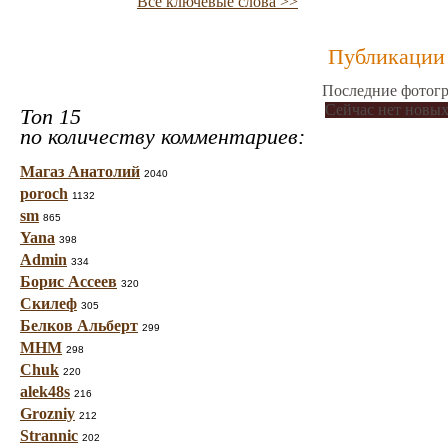
Все ключевые слова >>
Публикации 
Последние фотогр
Сейчас нет новых
Топ 15
по количеству комментариев:
Магаз Анатолий
2040
poroch
1132
sm
865
Yana
398
Admin
334
Борис Ассеев
320
Скилеф
305
Белков Альберт
299
МНМ
298
Chuk
220
alek48s
216
Grozniy
212
Strannic
202