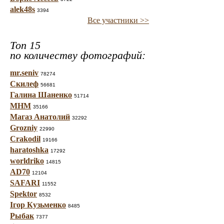
alek48s
3394
Все участники >>
Топ 15
по количеству фотографий:
mr.seniv
78274
Скилеф
56681
Галина Шаненко
51714
МНМ
35166
Магаз Анатолий
32292
Grozniy
22990
Crakodil
19166
haratoshka
17292
worldriko
14815
AD70
12104
SAFARI
11552
Spektor
8532
Ігор Кузьменко
8485
Рыбак
7377