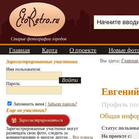
Старые фотографии городов
Главная
Карта
О проекте
Новые фот
Вы здесь:
Главная
Зарегистрированные участники
Имя пользователя:
Пароль:
Евгений
Профиль пол
Запомнить меня |
Забыли пароль?
Еще не участник?
Общая инфор
Статус пользова
Зарегистрированные участники могут
размещать свои фото, следить за
На проекте с:
комментариями и многое другое...
Все плюсы