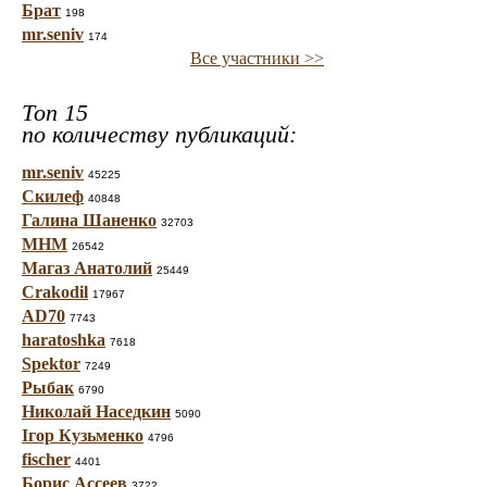
Брат
198
mr.seniv
174
Все участники >>
Топ 15
по количеству публикаций:
mr.seniv
45225
Скилеф
40848
Галина Шаненко
32703
МНМ
26542
Магаз Анатолий
25449
Crakodil
17967
AD70
7743
haratoshka
7618
Spektor
7249
Рыбак
6790
Николай Наседкин
5090
Ігор Кузьменко
4796
fischer
4401
Борис Ассеев
3722