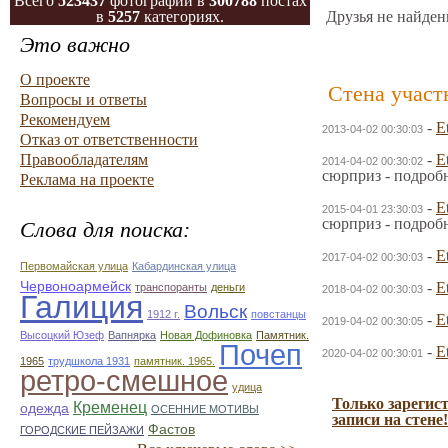
Всего
523437
фотографий в
300788
постах
в
5257
категориях.
Друзья не найден
Это важно
О проекте
Стена участ
Вопросы и ответы
Рекомендуем
-
E
2013-04-02 00:30:03
Отказ от ответственности
Правообладателям
-
E
2014-04-02 00:30:02
сюрприз - подроб
Реклама на проекте
-
E
2015-04-01 23:30:03
сюрприз - подроб
Слова для поиска:
-
E
2017-04-02 00:30:03
Первомайская улица
Кабардинская улица
Червоноармейск
-
E
транспоранты
деньги
2018-04-02 00:30:03
Галиция
Вольск
1912 г.
повстанцы
-
E
2019-04-02 00:30:05
Высоцкий Юзеф
Вапнярка
Новая Дофиновка
Памятник.
Почеп
-
E
2020-04-02 00:30:01
1965
трудшкола 1931
памятник. 1965.
ретро-смешное
удица
Только зарегис
Кременец
одежда
ОСЕННИЕ МОТИВЫ
записи на стене!
Фастов
ГОРОДСКИЕ ПЕЙЗАЖИ