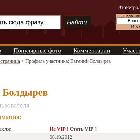
ЭтоРетро.
(!)
Подпишись
И у
о
Популярные фото
Комментарии
Участ
 страница
> Профиль участника: Евгений Болдырев
 Болдырев
ьзователя
мация:
теля:
Не VIP [
Стать VIP
]
08.10.2012