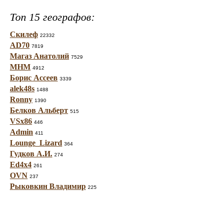
Топ 15 географов:
Скилеф
22332
AD70
7819
Магаз Анатолий
7529
МНМ
4912
Борис Ассеев
3339
alek48s
1488
Ronny
1390
Белков Альберт
515
VSx86
446
Admin
411
Lounge_Lizard
364
Гудков А.И.
274
Ed4x4
261
OVN
237
Рыковкин Владимир
225