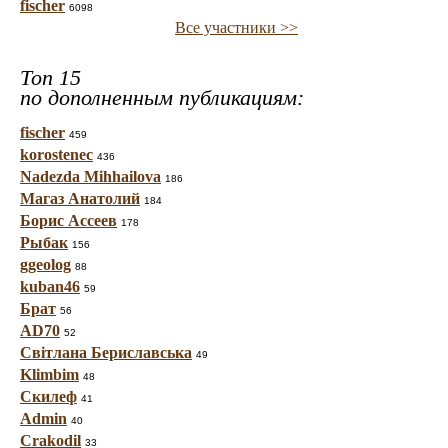
fischer
6098
Все участники >>
Топ 15
по дополненным публикациям:
fischer
459
korostenec
436
Nadezda Mihhailova
186
Магаз Анатолий
184
Борис Ассеев
178
Рыбак
156
ggeolog
88
kuban46
59
Брат
56
AD70
52
Світлана Бериславська
49
Klimbim
48
Скилеф
41
Admin
40
Crakodil
33