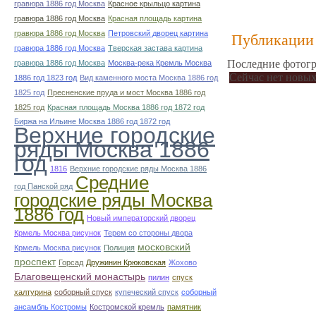
гравюра 1886 год Москва
Красное крыльцо картина
гравюра 1886 год Москва
Красная площадь картина
гравюра 1886 год Москва
Петровский дворец картина
Публикации 
гравюра 1886 год Москва
Тверская застава картина
Последние фотогр
гравюра 1886 год Москва
Москва-река Кремль Москва
Сейчас нет новых
1886 год 1823 год
Вид каменного моста Москва 1886 год
1825 год
Пресненские пруда и мост Москва 1886 год
1825 год
Красная площадь Москва 1886 год 1872 год
Биржа на Ильине Москва 1886 год 1872 год
Верхние городские
ряды Москва 1886
год
1816
Верхние городские ряды Москва 1886
Средние
год Панской ряд
городские ряды Москва
1886 год
Новый императорский дворец
Крмель Москва рисунок
Терем со стороны двора
московский
Крмель Москва рисунок
Полиция
проспект
Горсад
Дружинин Крюковская
Жохово
Благовещенский монастырь
пилин
спуск
халтурина
соборный спуск
купеческий спуск
соборный
ансамбль Костромы
Костромской кремль
памятник