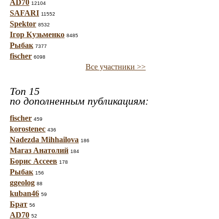
AD70
12104
SAFARI
11552
Spektor
8532
Ігор Кузьменко
8485
Рыбак
7377
fischer
6098
Все участники >>
Топ 15
по дополненным публикациям:
fischer
459
korostenec
436
Nadezda Mihhailova
186
Магаз Анатолий
184
Борис Ассеев
178
Рыбак
156
ggeolog
88
kuban46
59
Брат
56
AD70
52