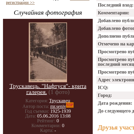
регистрации >>
Последний вход:
Случайная фотография
Комментарии:
Добавлено публ
Добавлено фото
Дополнено публ
Отмечено на ка
Просмотрено пу
Просмотрено пу
последний месяц
Просмотрено пуб
Адрес электрон
Трускавець. "Нафтуся"- крита
ICQ:
галерея.
(1 фото)
Город:
Категория:
Трускавец
Дата рождения:
VIP
Автор поста:
mr.seniv
До следующего 
Год съемки:
1925-1939
Дата:
05.06.2016 13:08
Рейтинг:
0
Комментарии:
0
Друзья учас
Карта:
-