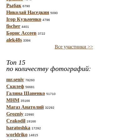
Рыбак
6790
Николай Наседкин
5090
Ігор Кузьменко
4796
fischer
4401
Борис Ассеев
3722
alek48s
3394
Все участники >>
Топ 15
по количеству фотографий:
mr.seniv
78260
Скилеф
56681
Галина Шаненко
51710
МНМ
35166
Магаз Анатолий
32292
Grozniy
22990
Crakodil
19166
haratoshka
17292
worldriko
14815