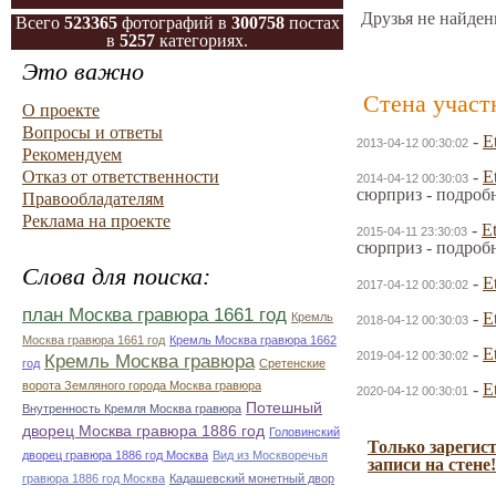
Друзья не найден
Всего
523365
фотографий в
300758
постах
в
5257
категориях.
Это важно
Стена участ
О проекте
Вопросы и ответы
-
E
2013-04-12 00:30:02
Рекомендуем
Отказ от ответственности
-
E
2014-04-12 00:30:03
сюрприз - подроб
Правообладателям
Реклама на проекте
-
Et
2015-04-11 23:30:03
сюрприз - подроб
Слова для поиска:
-
E
2017-04-12 00:30:02
план Москва гравюра 1661 год
-
E
Кремль
2018-04-12 00:30:03
Москва гравюра 1661 год
Кремль Москва гравюра 1662
-
E
2019-04-12 00:30:02
Кремль Москва гравюра
год
Сретенские
ворота Земляного города Москва гравюра
-
E
2020-04-12 00:30:01
Потешный
Внутренность Кремля Москва гравюра
дворец Москва гравюра 1886 год
Головинский
Только зарегис
дворец гравюра 1886 год Москва
Вид из Москворечья
записи на стене!
гравюра 1886 год Москва
Кадашевский монетный двор