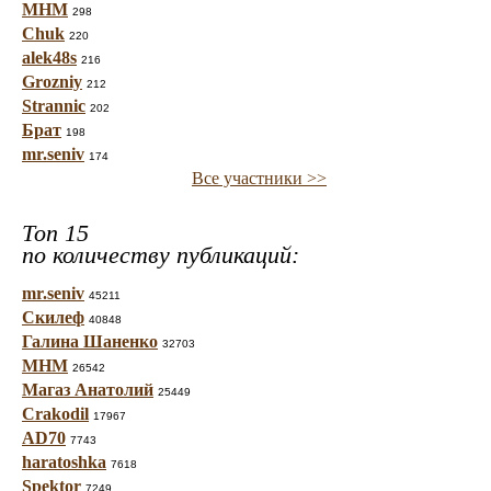
МНМ
298
Chuk
220
alek48s
216
Grozniy
212
Strannic
202
Брат
198
mr.seniv
174
Все участники >>
Топ 15
по количеству публикаций:
mr.seniv
45211
Скилеф
40848
Галина Шаненко
32703
МНМ
26542
Магаз Анатолий
25449
Crakodil
17967
AD70
7743
haratoshka
7618
Spektor
7249