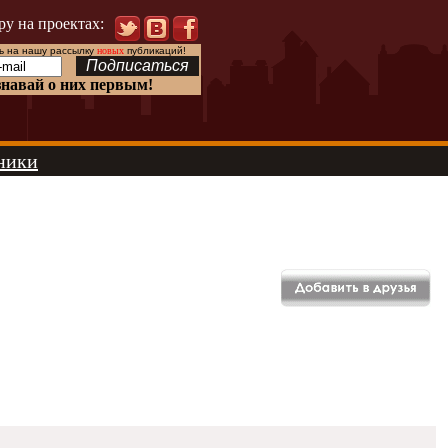
ру на проектах:
 на нашу рассылку
новых
публикаций!
знавай о них первым!
ники