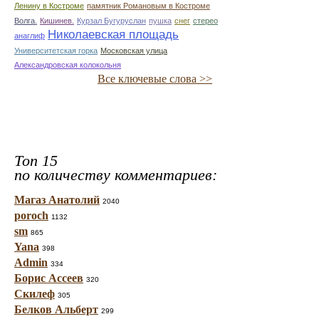
Ленину в Костроме
памятник Романовым в Костроме
Волга.
Кишинев.
Курзал Бугуруслан
пушка
снег
стерео
Николаевская площадь
анаглиф
Университетская горка
Московская улица
Александровская колокольня
Все ключевые слова >>
Топ 15
по количеству комментариев:
Магаз Анатолий
2040
poroch
1132
sm
865
Yana
398
Admin
334
Борис Ассеев
320
Скилеф
305
Белков Альберт
299