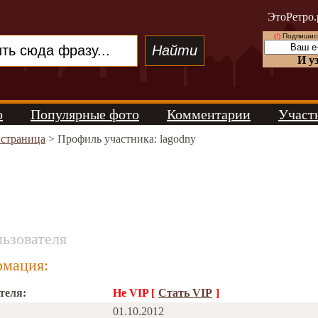
ЭтоРетро.
(!)
Подпишись
И у
о
Популярные фото
Комментарии
Участ
 страница
> Профиль участника: lagodny
ьзователя
мация:
теля:
Не VIP [
Стать VIP
]
01.10.2012