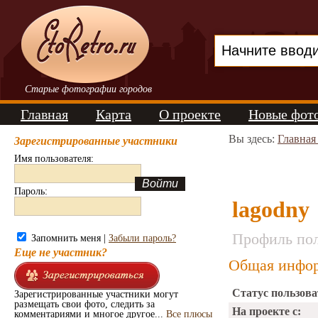
Старые фотографии городов
Главная
Карта
О проекте
Новые фот
Вы здесь:
Главная
Зарегистрированные участники
Имя пользователя:
Пароль:
lagodny
Профиль пол
Запомнить меня |
Забыли пароль?
Еще не участник?
Общая инфор
Статус пользова
Зарегистрированные участники могут
размещать свои фото, следить за
На проекте с:
комментариями и многое другое...
Все плюсы