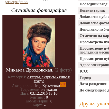
регистрации >>
Последний вход:
Случайная фотография
Комментарии:
Добавлено публ
Добавлено фото
Дополнено публ
Отмечено на ка
Просмотрено пу
Просмотрено пу
последний месяц
Просмотрено пуб
Адрес электрон
Микаэла Дроздовская.
(2 фото)
ICQ:
Категория:
Актеры, актрисы - кино и
Город:
театра
Дата рождения:
VIP
Автор поста:
Ігор Кузьменко
Год съемки:
не указан
До следующего 
Дата:
03.12.2016 13:16
Рейтинг:
0
Комментарии:
0
Друзья учас
Карта:
-