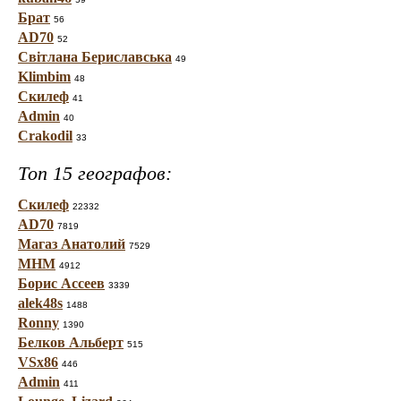
Брат
56
AD70
52
Світлана Бериславська
49
Klimbim
48
Скилеф
41
Admin
40
Crakodil
33
Топ 15 географов:
Скилеф
22332
AD70
7819
Магаз Анатолий
7529
МНМ
4912
Борис Ассеев
3339
alek48s
1488
Ronny
1390
Белков Альберт
515
VSx86
446
Admin
411