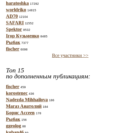
haratoshka
17292
worldriko
14815
AD70
12104
SAFARI
11552
Spektor
8532
Ігор Кузьменко
8485
Рыбак
7377
fischer
6098
Все участники >>
Топ 15
по дополненным публикациям:
fischer
459
korostenec
436
Nadezda Mihhailova
186
Магаз Анатолий
184
Борис Ассеев
178
Рыбак
156
ggeolog
88
kuban46
59