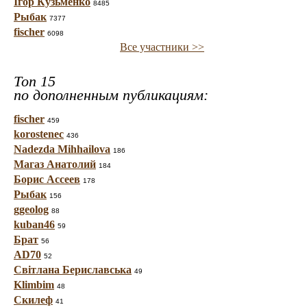
Ігор Кузьменко
8485
Рыбак
7377
fischer
6098
Все участники >>
Топ 15
по дополненным публикациям:
fischer
459
korostenec
436
Nadezda Mihhailova
186
Магаз Анатолий
184
Борис Ассеев
178
Рыбак
156
ggeolog
88
kuban46
59
Брат
56
AD70
52
Світлана Бериславська
49
Klimbim
48
Скилеф
41