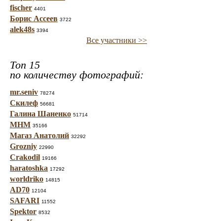
fischer
4401
Борис Ассеев
3722
alek48s
3394
Все участники >>
Топ 15
по количеству фотографий:
mr.seniv
78274
Скилеф
56681
Галина Шаненко
51714
МНМ
35166
Магаз Анатолий
32292
Grozniy
22990
Crakodil
19166
haratoshka
17292
worldriko
14815
AD70
12104
SAFARI
11552
Spektor
8532