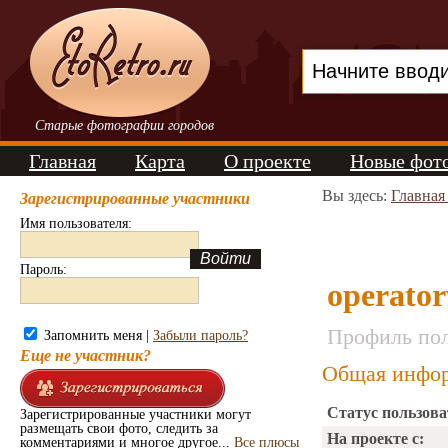
Старые фотографии городов
Главная
Карта
О проекте
Новые фот
Вы здесь:
Главная
Зарегистрированные участники
Имя пользователя:
Пароль:
operator
Профиль пол
Запомнить меня |
Забыли пароль?
Еще не участник?
Общая инфор
Статус пользова
Зарегистрированные участники могут
размещать свои фото, следить за
На проекте с:
комментариями и многое другое...
Все плюсы