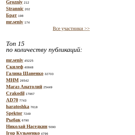
Grozniy
212
Strannic
202
Брат
198
mr.seniv
174
Все участники >>
Топ 15
по количеству публикаций:
mr.seniv
45225
Скилеф
40848
Галина Шаненко
32703
МНМ
26542
Магаз Анатолий
25449
Crakodil
17967
AD70
7743
haratoshka
7618
Spektor
7249
Рыбак
6790
Николай Наседкин
5090
Ігор Кузьменко
4796