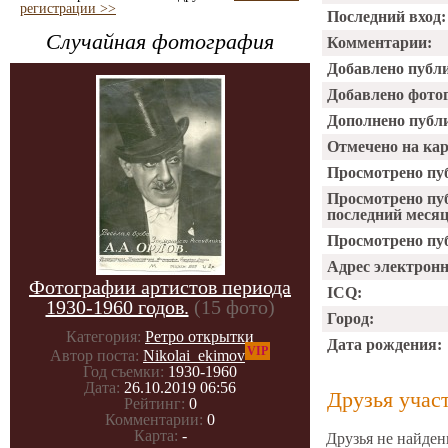
регистрации >>
Последний вход:
Случайная фотография
Комментарии:
Добавлено публ
Добавлено фото
Дополнено публ
Отмечено на ка
Просмотрено пу
Просмотрено пу
последний месяц
Просмотрено пуб
Адрес электрон
Фотографии артистов периода
ICQ:
1930-1960 годов.
(15 фото)
Город:
Категория:
Ретро открытки
Дата рождения:
VIP
Автор поста:
Nikolai_ekimov
Год съемки:
1930-1960
Дата:
26.10.2019 06:56
Друзья учас
Рейтинг:
0
Комментарии:
0
Карта:
-
Друзья не найден