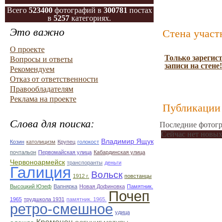
Всего
523400
фотографий в
300781
постах
в
5257
категориях.
Это важно
Стена участ
О проекте
Только зарегис
Вопросы и ответы
записи на стене!
Рекомендуем
Отказ от ответственности
Правообладателям
Реклама на проекте
Публикации 
Слова для поиска:
Последние фотогр
Сейчас нет новых
Владимир Ящук
Козин
католицизм
Крупец
голокост
почтальон
Первомайская улица
Кабардинская улица
Червоноармейск
транспоранты
деньги
Галиция
Вольск
1912 г.
повстанцы
Высоцкий Юзеф
Вапнярка
Новая Дофиновка
Памятник.
Почеп
1965
трудшкола 1931
памятник. 1965.
ретро-смешное
удица