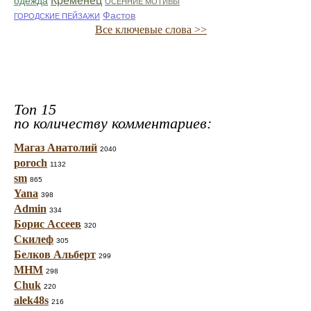
Кременец
одежда
ОСЕННИЕ МОТИВЫ
Фастов
ГОРОДСКИЕ ПЕЙЗАЖИ
Все ключевые слова >>
Топ 15
по количеству комментариев:
Магаз Анатолий
2040
poroch
1132
sm
865
Yana
398
Admin
334
Борис Ассеев
320
Скилеф
305
Белков Альберт
299
МНМ
298
Chuk
220
alek48s
216