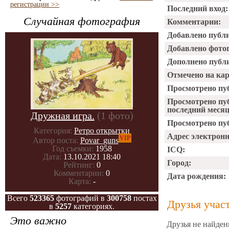
регистрации >>
Последний вход:
Случайная фотография
Комментарии:
Добавлено публ
Добавлено фото
Дополнено публ
Отмечено на ка
Просмотрено пу
Просмотрено пу
последний месяц
Дружная игра.
(1 фото)
Просмотрено пуб
Категория:
Ретро открытки
Адрес электрон
VIP
Автор поста:
Povar_guns
Год съемки:
1958
ICQ:
Дата:
13.10.2021 18:40
Город:
Рейтинг:
0
Комментарии:
0
Дата рождения:
Карта:
-
Всего
523365
фотографий в
300758
постах
Друзья учас
в
5257
категориях.
Это важно
Друзья не найден