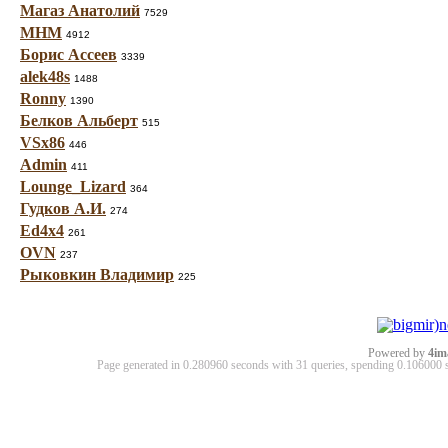
Магаз Анатолий
7529
МНМ
4912
Борис Ассеев
3339
alek48s
1488
Ronny
1390
Белков Альберт
515
VSx86
446
Admin
411
Lounge_Lizard
364
Гудков А.И.
274
Ed4x4
261
OVN
237
Рыковкин Владимир
225
Powered by
4im
Page generated in 0.280960 seconds with 31 queries, spending 0.10600