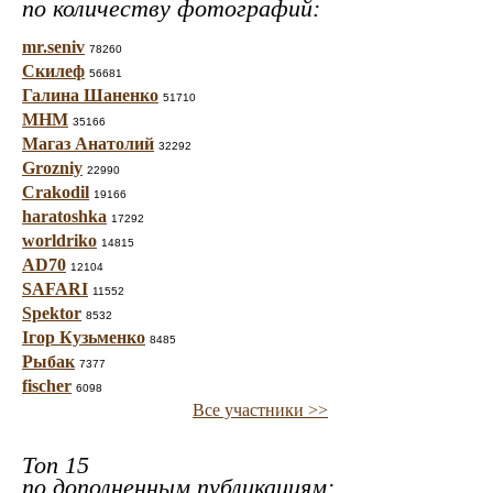
по количеству фотографий:
mr.seniv
78260
Скилеф
56681
Галина Шаненко
51710
МНМ
35166
Магаз Анатолий
32292
Grozniy
22990
Crakodil
19166
haratoshka
17292
worldriko
14815
AD70
12104
SAFARI
11552
Spektor
8532
Ігор Кузьменко
8485
Рыбак
7377
fischer
6098
Все участники >>
Топ 15
по дополненным публикациям: