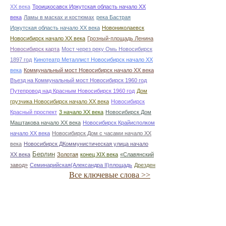
ХХ века
Троицкосавск Иркутская область начало ХХ
века
Ламы в масках и костюмах
река Бастрая
Иркутская область начало ХХ века
Новониколаевск
Новосибирск начало ХХ века
Грозный-площадь Ленина
Новосибирск карта
Мост через реку Омь Новосибирск
1897 год
Кинотеатр Металлист Новосибирск начало ХХ
века
Коммунальный мост Новосибирск начало ХХ века
Въезд на Коммунальный мост Новосибирск 1960 год
Путепровод над Красным Новосибирск 1960 год
Дом
грузчика Новосибирск начало ХХ века
Новосибирск
Красный проспект
3 начало ХХ века
Новосибирск Дом
Маштакова начало ХХ века
Новосибирск Крайисполком
начало ХХ века
Новосибирск Дом с часами начало ХХ
века
Новосибирск ДКоммунистическая улица начало
Берлин
ХХ века
Золотая
конец ХІХ века
«Славянский
завод»
Семинарийская(Александра II)площадь
Дрезден
Все ключевые слова >>