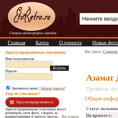
Старые фотографии городов
Главная
Карта
О проекте
Новые фот
Вы здесь:
Главная
Зарегистрированные участники
Имя пользователя:
Пароль:
Азамат
Профиль пол
Запомнить меня |
Забыли пароль?
Еще не участник?
Общая инфор
Статус пользова
Зарегистрированные участники могут
размещать свои фото, следить за
На проекте с:
комментариями и многое другое...
Все плюсы