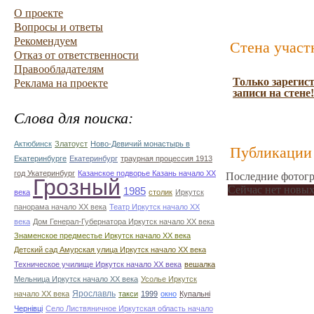
О проекте
Вопросы и ответы
Рекомендуем
Стена участ
Отказ от ответственности
Правообладателям
Только зарегис
Реклама на проекте
записи на стене!
Слова для поиска:
Актюбинск
Златоуст
Ново-Девичий монастырь в
Публикации 
Екатеринбурге
Екатеринбург
траурная процессия 1913
год Укатеринбург
Казанское подворье Казань начало ХХ
Последние фотогр
Грозный
Сейчас нет новых
1985
века
столик
Иркутск
панорама начало ХХ века
Театр Иркутск начало ХХ
века
Дом Генерал-Губернатора Иркутск начало ХХ века
Знаменское предместье Иркутск начало ХХ века
Детский сад Амурская улица Иркутск начало ХХ века
Техническое училище Иркутск начало ХХ века
вешалка
Мельница Иркутск начало ХХ века
Усолье Иркутск
начало ХХ века
Ярославль
такси
1999
окно
Купальні
Чернівці
Село Листвяничное Иркутская область начало