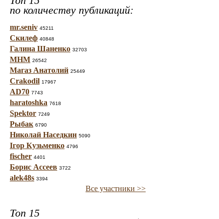
Топ 15
по количеству публикаций:
mr.seniv
45211
Скилеф
40848
Галина Шаненко
32703
МНМ
26542
Магаз Анатолий
25449
Crakodil
17967
AD70
7743
haratoshka
7618
Spektor
7249
Рыбак
6790
Николай Наседкин
5090
Ігор Кузьменко
4796
fischer
4401
Борис Ассеев
3722
alek48s
3394
Все участники >>
Топ 15