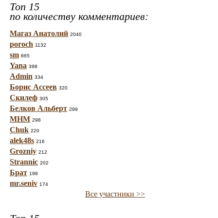
Топ 15
по количеству комментариев:
Магаз Анатолий
2040
poroch
1132
sm
865
Yana
398
Admin
334
Борис Ассеев
320
Скилеф
305
Белков Альберт
299
МНМ
298
Chuk
220
alek48s
216
Grozniy
212
Strannic
202
Брат
198
mr.seniv
174
Все участники >>