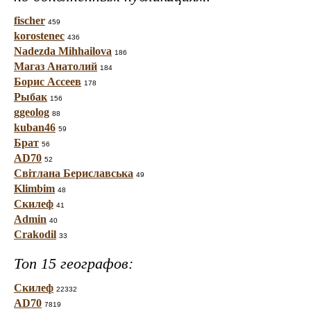
fischer
459
korostenec
436
Nadezda Mihhailova
186
Магаз Анатолий
184
Борис Ассеев
178
Рыбак
156
ggeolog
88
kuban46
59
Брат
56
AD70
52
Світлана Бериславська
49
Klimbim
48
Скилеф
41
Admin
40
Crakodil
33
Топ 15 географов:
Скилеф
22332
AD70
7819