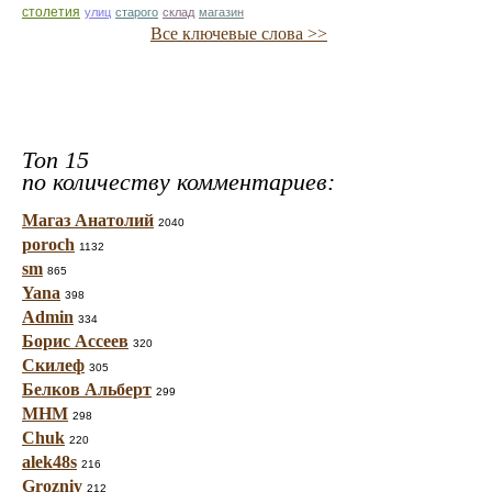
столетия
улиц
старого
склад
магазин
Все ключевые слова >>
Топ 15
по количеству комментариев:
Магаз Анатолий
2040
poroch
1132
sm
865
Yana
398
Admin
334
Борис Ассеев
320
Скилеф
305
Белков Альберт
299
МНМ
298
Chuk
220
alek48s
216
Grozniy
212