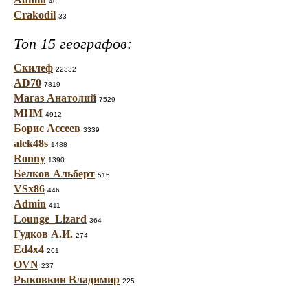
40
Crakodil
33
Топ 15 географов:
Скилеф
22332
AD70
7819
Магаз Анатолий
7529
МНМ
4912
Борис Ассеев
3339
alek48s
1488
Ronny
1390
Белков Альберт
515
VSx86
446
Admin
411
Lounge_Lizard
364
Гудков А.И.
274
Ed4x4
261
OVN
237
Рыковкин Владимир
225