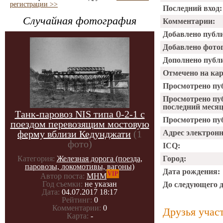
регистрации >>
Последний вход:
Случайная фотография
Комментарии:
Добавлено публ
Добавлено фото
Дополнено публ
Отмечено на ка
Просмотрено пу
Просмотрено пу
последний месяц
Танк-паровоз NIS типа 0-2-1 с
Просмотрено пуб
поездом перевозящим мостовую
ферму вблизи Кедунджати
(1
Адрес электрон
фото)
ICQ:
Категория:
Железная дорога (поезда,
Город:
паровозы, локомотивы, вагоны)
Дата рождения:
VIP
Автор поста:
МНМ
Год съемки:
не указан
До следующего 
Дата:
04.07.2017 18:17
Рейтинг:
0
Комментарии:
0
Друзья учас
Карта:
-