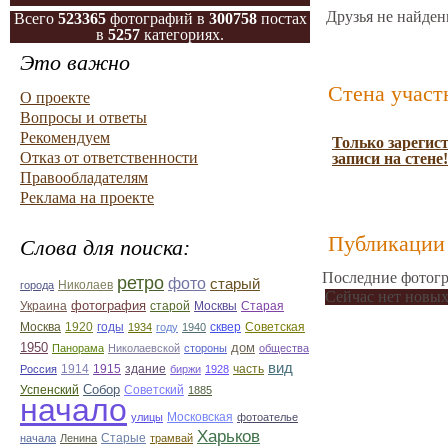
Друзья не найден
Всего
523365
фотографий в
300758
постах
в
5257
категориях.
Это важно
Стена участ
О проекте
Вопросы и ответы
Рекомендуем
Только зарегис
Отказ от ответственности
записи на стене!
Правообладателям
Реклама на проекте
Публикации 
Слова для поиска:
Последние фотогр
ретро
фото
старый
Николаев
города
Сейчас нет новых
фотография
Украина
Старая
старой
Москвы
Москва
1920
годы
сквер
1934
году
1940
Советская
1950
дом
Панорама
Николаевской
стороны
общества
вид
1914
1915
здание
Россия
биржи
1928
часть
Собор
Успенский
Советский
1885
начало
улицы
Московская
фотоателье
Харьков
Старые
начала
Ленина
трамвай