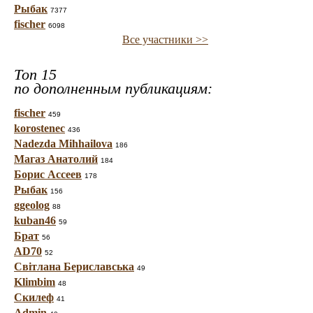
Рыбак
7377
fischer
6098
Все участники >>
Топ 15
по дополненным публикациям:
fischer
459
korostenec
436
Nadezda Mihhailova
186
Магаз Анатолий
184
Борис Ассеев
178
Рыбак
156
ggeolog
88
kuban46
59
Брат
56
AD70
52
Світлана Бериславська
49
Klimbim
48
Скилеф
41
Admin