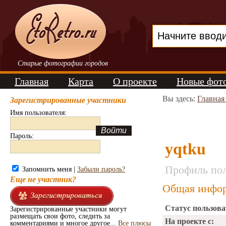
Старые фотографии городов
Главная
Карта
О проекте
Новые фот
Вы здесь:
Главная
Зарегистрированные участники
Имя пользователя:
Пароль:
yqtku
Профиль пол
Запомнить меня |
Забыли пароль?
Еще не участник?
Общая инфор
Статус пользова
Зарегистрированные участники могут
размещать свои фото, следить за
На проекте с:
комментариями и многое другое...
Все плюсы