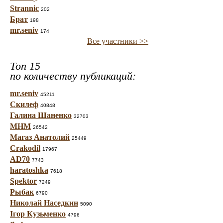
Strannic
202
Брат
198
mr.seniv
174
Все участники >>
Топ 15
по количеству публикаций:
mr.seniv
45211
Скилеф
40848
Галина Шаненко
32703
МНМ
26542
Магаз Анатолий
25449
Crakodil
17967
AD70
7743
haratoshka
7618
Spektor
7249
Рыбак
6790
Николай Наседкин
5090
Ігор Кузьменко
4796