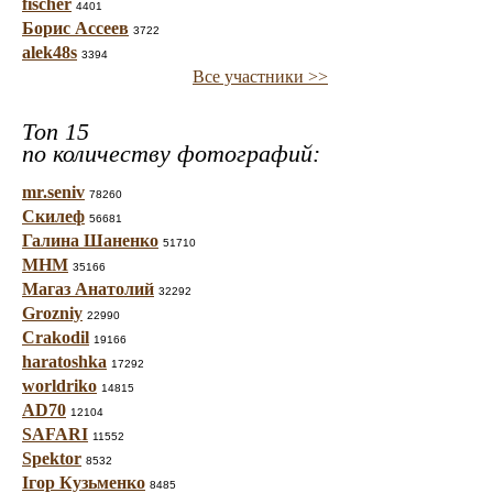
fischer
4401
Борис Ассеев
3722
alek48s
3394
Все участники >>
Топ 15
по количеству фотографий:
mr.seniv
78260
Скилеф
56681
Галина Шаненко
51710
МНМ
35166
Магаз Анатолий
32292
Grozniy
22990
Crakodil
19166
haratoshka
17292
worldriko
14815
AD70
12104
SAFARI
11552
Spektor
8532
Ігор Кузьменко
8485