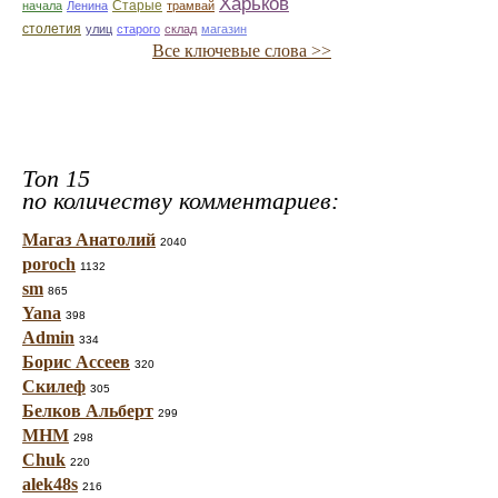
Харьков
Старые
начала
Ленина
трамвай
столетия
улиц
старого
склад
магазин
Все ключевые слова >>
Топ 15
по количеству комментариев:
Магаз Анатолий
2040
poroch
1132
sm
865
Yana
398
Admin
334
Борис Ассеев
320
Скилеф
305
Белков Альберт
299
МНМ
298
Chuk
220
alek48s
216