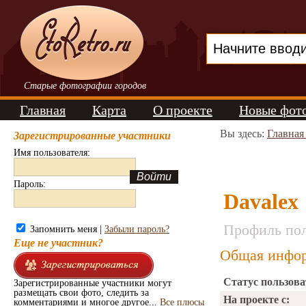
Старые фотографии городов
Главная
Карта
О проекте
Новые фот
Вы здесь:
Главная
Зарегистрированные участники
Имя пользователя:
Пароль:
Davalex
Профиль пол
Запомнить меня |
Забыли пароль?
Еще не участник?
Общая инфор
Статус пользова
Зарегистрированные участники могут
размещать свои фото, следить за
На проекте с:
комментариями и многое другое...
Все плюсы