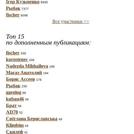
Ігор Кузьменко
8485
Рыбак
7377
fischer
6098
Все участники >>
Топ 15
по дополненным публикациям:
fischer
459
korostenec
436
Nadezda Mihhailova
186
Магаз Анатолий
184
Борис Ассеев
178
Рыбак
156
ggeolog
88
kuban46
59
Брат
56
AD70
52
Світлана Бериславська
49
Klimbim
48
Скилеф
41