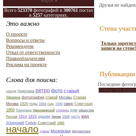
Карта:
-
Друзья не найден
Всего
523370
фотографий в
300761
постах
в
5257
категориях.
Это важно
Стена участ
О проекте
Вопросы и ответы
Только зарегис
Рекомендуем
записи на стене!
Отказ от ответственности
Правообладателям
Реклама на проекте
Публикации 
Слова для поиска:
Последние фотогр
ретро
Сейчас нет новых
фото
старый
Николаев
города
фотография
Украина
Старая
старой
Москвы
Москва
1920
годы
сквер
1934
году
1940
Советская
1950
дом
Панорама
Николаевской
стороны
общества
вид
1914
1915
здание
Россия
биржи
1928
часть
Собор
Успенский
Советский
1885
начало
улицы
Московская
фотоателье