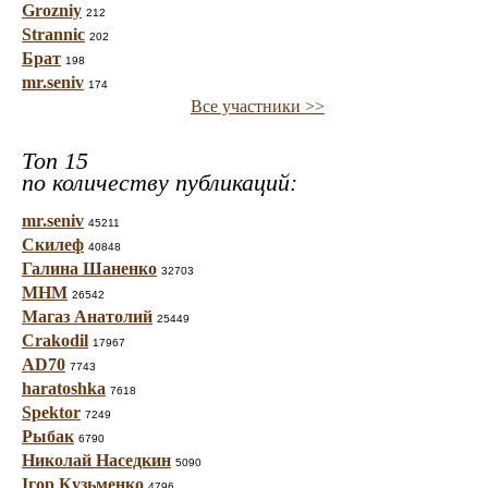
Grozniy
212
Strannic
202
Брат
198
mr.seniv
174
Все участники >>
Топ 15
по количеству публикаций:
mr.seniv
45211
Скилеф
40848
Галина Шаненко
32703
МНМ
26542
Магаз Анатолий
25449
Crakodil
17967
AD70
7743
haratoshka
7618
Spektor
7249
Рыбак
6790
Николай Наседкин
5090
Ігор Кузьменко
4796