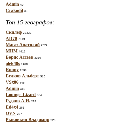
Admin
40
Crakodil
33
Топ 15 географов:
Скилеф
22332
AD70
7819
Магаз Анатолий
7529
МНМ
4912
Борис Ассеев
3339
alek48s
1488
Ronny
1390
Белков Альберт
515
VSx86
446
Admin
411
Lounge_Lizard
364
Гудков А.И.
274
Ed4x4
261
OVN
237
Рыковкин Владимир
225