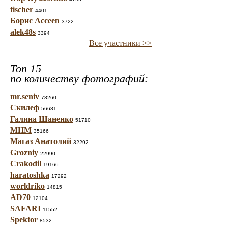
fischer
4401
Борис Ассеев
3722
alek48s
3394
Все участники >>
Топ 15
по количеству фотографий:
mr.seniv
78260
Скилеф
56681
Галина Шаненко
51710
МНМ
35166
Магаз Анатолий
32292
Grozniy
22990
Crakodil
19166
haratoshka
17292
worldriko
14815
AD70
12104
SAFARI
11552
Spektor
8532