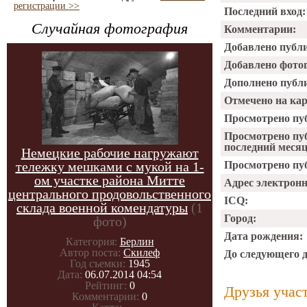
регистрации >>
Последний вход:
Случайная фотография
Комментарии:
Добавлено публ
Добавлено фото
Дополнено публ
Отмечено на ка
Просмотрено пу
Просмотрено пу
последний месяц
Немецкие рабочие нагружают
тележку мешками с мукой на 1-
Просмотрено пуб
ом участке района Митте
Адрес электрон
центрального продовольственного
ICQ:
склада военной комендатуры
(1
Город:
фото)
Дата рождения:
Категория:
Берлин
Автор поста:
Скилеф
До следующего 
Год съемки:
1945
Дата:
06.07.2014 04:54
Рейтинг:
0
Друзья учас
Комментарии:
0