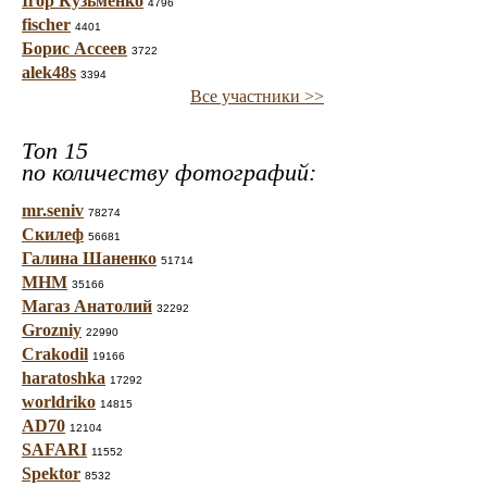
Ігор Кузьменко
4796
fischer
4401
Борис Ассеев
3722
alek48s
3394
Все участники >>
Топ 15
по количеству фотографий:
mr.seniv
78274
Скилеф
56681
Галина Шаненко
51714
МНМ
35166
Магаз Анатолий
32292
Grozniy
22990
Crakodil
19166
haratoshka
17292
worldriko
14815
AD70
12104
SAFARI
11552
Spektor
8532