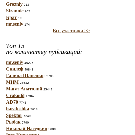
Grozniy
212
Strannic
202
Брат
198
mr.seniv
174
Все участники >>
Топ 15
по количеству публикаций:
mr.seniv
45225
Скилеф
40848
Галина Шаненко
32703
МНМ
26542
Магаз Анатолий
25449
Crakodil
17967
AD70
7743
haratoshka
7618
Spektor
7249
Рыбак
6790
Николай Наседкин
5090