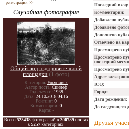
регистрации >>
Последний вход:
Случайная фотография
Комментарии:
Добавлено публ
Добавлено фото
Дополнено публ
Отмечено на ка
Просмотрено пу
Просмотрено пу
последний месяц
Общий вид оздоровительной
Просмотрено пуб
площадки
(1 фото)
Адрес электрон
Категория:
Ульяновск
ICQ:
Автор поста:
Скилеф
Год съемки:
1938
Город:
Дата:
24.10.2018 04:16
Дата рождения:
Рейтинг:
0
Комментарии:
0
До следующего 
Карта:
-
Всего
523438
фотографий в
300789
постах
Друзья учас
в
5257
категориях.