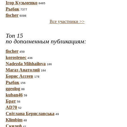
Ігор Кузьменко
8485
Рыбак
7377
fischer
6098
Все участники >>
Топ 15
по дополненным публикациям:
fischer
459
korostenec
436
Nadezda Mihhailova
186
Магаз Анатолий
184
Борис Ассеев
178
Рыбак
156
ggeolog
88
kuban46
59
Брат
56
AD70
52
Світлана Бериславська
49
Klimbim
48
Скилеф
41