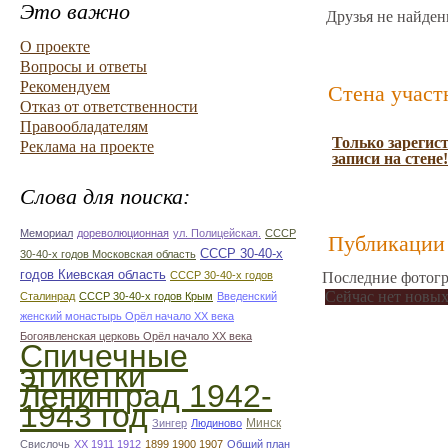
Это важно
Друзья не найден
О проекте
Вопросы и ответы
Рекомендуем
Стена участ
Отказ от ответственности
Правообладателям
Только зарегис
Реклама на проекте
записи на стене!
Слова для поиска:
Мемориал
дореволюционная
ул. Полицейская.
СССР
Публикации 
СССР 30-40-х
30-40-х годов Московская область
годов Киевская область
СССР 30-40-х годов
Последние фотогр
Сейчас нет новых
Сталинрад
СССР 30-40-х годов Крым
Введенский
женский монастырь Орёл начало ХХ века
Богоявленская церковь Орёл начало ХХ века
Спичечные
этикетки
Ленинград 1942-
1943 год
Минск
Зингер
Людиново
Свислочь
XX 1911 1912
1899 1900 1907
Общий план