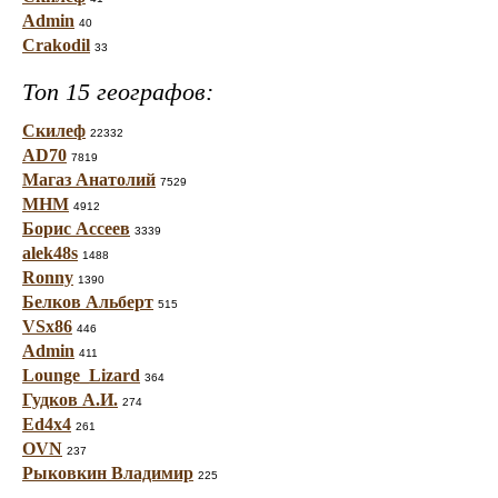
Admin
40
Crakodil
33
Топ 15 географов:
Скилеф
22332
AD70
7819
Магаз Анатолий
7529
МНМ
4912
Борис Ассеев
3339
alek48s
1488
Ronny
1390
Белков Альберт
515
VSx86
446
Admin
411
Lounge_Lizard
364
Гудков А.И.
274
Ed4x4
261
OVN
237
Рыковкин Владимир
225