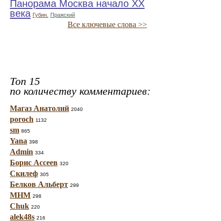
Панорама Москва начало ХХ
века
Губин.
Пражский
Все ключевые слова >>
Топ 15
по количеству комментариев:
Магаз Анатолий
2040
poroch
1132
sm
865
Yana
398
Admin
334
Борис Ассеев
320
Скилеф
305
Белков Альберт
299
МНМ
298
Chuk
220
alek48s
216