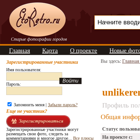
Старые фотографии городов
Главная
Карта
О проекте
Новые фот
Вы здесь:
Главная
Зарегистрированные участники
Имя пользователя:
Пароль:
unliker
Профиль пол
Запомнить меня |
Забыли пароль?
Еще не участник?
Общая инфор
Статус пользова
Зарегистрированные участники могут
размещать свои фото, следить за
На проекте с:
комментариями и многое другое...
Все плюсы