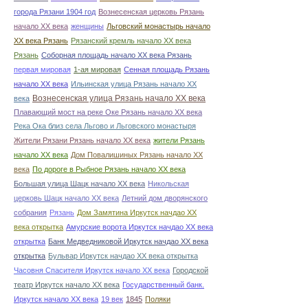
города Рязани 1904 год
Вознесенская церковь Рязань
начало ХХ века
женщины
Льговский монастырь начало
ХХ века Рязань
Рязанский кремль начало ХХ века
Рязань
Соборная площадь начало ХХ века Рязань
первая мировая
1-ая мировая
Сенная площадь Рязань
начало ХХ века
Ильинская улица Рязань начало ХХ
Вознесенская улица Рязань начало ХХ века
века
Плавающий мост на реке Оке Рязань начало ХХ века
Река Ока близ села Льгово и Льговского монастыря
Жители Рязани Рязань начало ХХ века
жители Рязань
начало ХХ века
Дом Повалишиных Рязань начало ХХ
века
По дороге в Рыбное Рязань начало ХХ века
Большая улица Шацк начало ХХ века
Никольская
церковь Шацк начало ХХ века
Летний дом дворянского
собрания
Рязань
Дом Замятина Иркутск начдао ХХ
века открытка
Амурские ворота Иркутск начдао ХХ века
открытка
Банк Медведниковой Иркутск начдао ХХ века
открытка
Бульвар Иркутск начдао ХХ века открытка
Часовня Спасителя Иркутск начало ХХ века
Городской
театр Иркутск начало ХХ века
Государственный банк.
Иркутск начало ХХ века
19 век
1845
Поляки