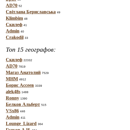
AD70
52
Світлана Бериславська
49
Klimbim
48
Скилеф
41
Admin
40
Crakodil
33
Топ 15 географов:
Скилеф
22332
AD70
7819
Магаз Анатолий
7529
МНМ
4912
Борис Ассеев
3339
alek48s
1488
Ronny
1390
Белков Альберт
515
VSx86
446
Admin
411
Lounge_Lizard
364
Гудков А.И.