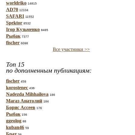
worldriko
14815
AD70
12104
SAFARI
11552
Spektor
8532
Ігор Кузьменко
8485
Рыбак
7377
fischer
6098
Все участники >>
Топ 15
по дополненным публикациям:
fischer
459
korostenec
436
Nadezda Mihhailova
186
Магаз Анатолий
184
Борис Ассеев
178
Рыбак
156
ggeolog
88
kuban46
59
Брат
56