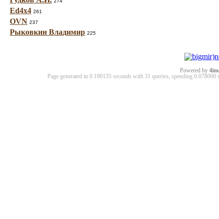
274
Ed4x4
261
OVN
237
Рыковкин Владимир
225
Powered by
4im
Page generated in 0.190135 seconds with 31 queries, spending 0.07800