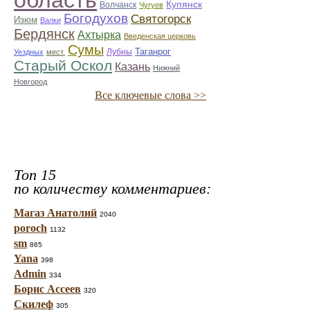
область
Купянск
Волчанск
Чугуев
Богодухов
Святогорск
Изюм
Валки
Бердянск
Ахтырка
Введенская церковь
Сумы
Таганрог
Лубны
Уездных
мест.
Старый Оскол
Казань
Нижний
Новгород
Все ключевые слова >>
Топ 15
по количеству комментариев:
Магаз Анатолий
2040
poroch
1132
sm
865
Yana
398
Admin
334
Борис Ассеев
320
Скилеф
305