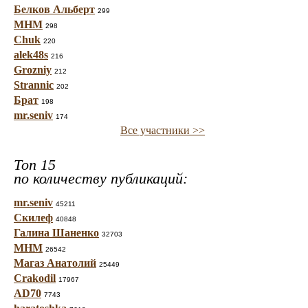
Белков Альберт
299
МНМ
298
Chuk
220
alek48s
216
Grozniy
212
Strannic
202
Брат
198
mr.seniv
174
Все участники >>
Топ 15
по количеству публикаций:
mr.seniv
45211
Скилеф
40848
Галина Шаненко
32703
МНМ
26542
Магаз Анатолий
25449
Crakodil
17967
AD70
7743