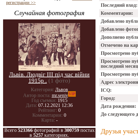
регистрации >>
Последний вход:
Случайная фотография
Комментарии:
Добавлено публ
Добавлено фото
Дополнено публ
Отмечено на ка
Просмотрено пу
Просмотрено пу
последний месяц
Львів. Людвіг III під час війни
Просмотрено пуб
1915р .
(1 фото)
Адрес электрон
Категория:
Львов
ICQ:
VIP
Автор поста:
mr.seniv
Город:
Год съемки:
1915
Дата:
07.12.2021 12:36
Дата рождения:
Рейтинг:
0
До следующего 
Комментарии:
0
Карта:
-
Друзья учас
Всего
523366
фотографий в
300759
постах
в
5257
категориях.