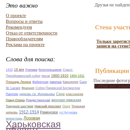
Это важно
Друзья не найден
О проекте
Вопросы и ответы
Стена участ
Рекомендуем
Отказ от ответственности
Правообладателям
Только зарегис
Реклама на проекте
записи на стене!
Слова для поиска:
Публикации 
18 век
1410
Ученики
Колотильшиков
Спасо-
1900-1910
Преображенский собор
песок
1904-1911
Последние фотогр
Плошадь Ленина
Фабричная
парочка
Кавалерия
Gare
Сейчас нет новых
St. Lazare
Франция
Собор Парижской Богоматери
Сена
Пантео́н
церковь св. Женевьевы
классицизм
женская гимназия
Гранд Опера
Рождественская
Траурное шествие
Невский проспект
Оцуп
Троицкая
1912-1914
Раменское
церковь
ул.Чугунова
Лозовая
моностырь
Харьковская