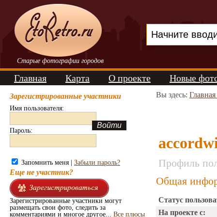
Старые фотографии городов
Главная
Карта
О проекте
Новые фот
Вы здесь:
Главная
Зарегистрированные участники
Имя пользователя:
Пароль:
accordw
Профиль пол
Запомнить меня |
Забыли пароль?
Еще не участник?
Общая инфор
Статус пользова
Зарегистрированные участники могут
размещать свои фото, следить за
На проекте с:
комментариями и многое другое...
Все плюсы