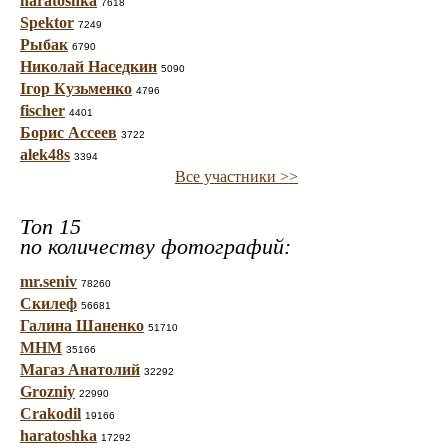
haratoshka
7618
Spektor
7249
Рыбак
6790
Николай Наседкин
5090
Ігор Кузьменко
4796
fischer
4401
Борис Ассеев
3722
alek48s
3394
Все участники >>
Топ 15
по количеству фотографий:
mr.seniv
78260
Скилеф
56681
Галина Шаненко
51710
МНМ
35166
Магаз Анатолий
32292
Grozniy
22990
Crakodil
19166
haratoshka
17292