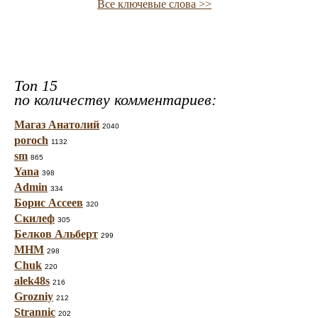
Все ключевые слова >>
Топ 15
по количеству комментариев:
Магаз Анатолий
2040
poroch
1132
sm
865
Yana
398
Admin
334
Борис Ассеев
320
Скилеф
305
Белков Альберт
299
МНМ
298
Chuk
220
alek48s
216
Grozniy
212
Strannic
202