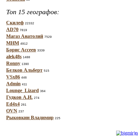
Топ 15 географов:
Скилеф
22332
AD70
7819
Магаз Анатолий
7529
МНМ
4912
Борис Ассеев
3339
alek48s
1488
Ronny
1390
Белков Альберт
515
VSx86
446
Admin
411
Lounge_Lizard
364
Гудков А.И.
274
Ed4x4
261
OVN
237
Рыковкин Владимир
225