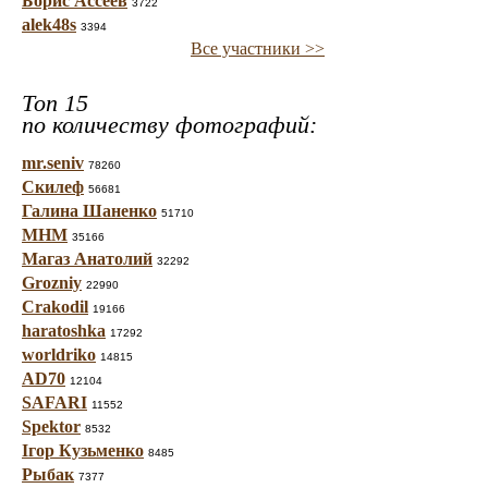
Борис Ассеев
3722
alek48s
3394
Все участники >>
Топ 15
по количеству фотографий:
mr.seniv
78260
Скилеф
56681
Галина Шаненко
51710
МНМ
35166
Магаз Анатолий
32292
Grozniy
22990
Crakodil
19166
haratoshka
17292
worldriko
14815
AD70
12104
SAFARI
11552
Spektor
8532
Ігор Кузьменко
8485
Рыбак
7377