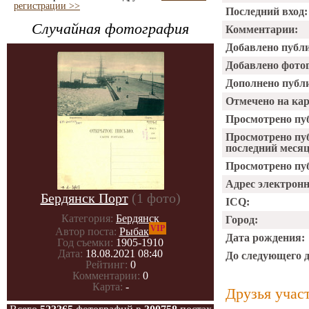
регистрации >>
Последний вход:
Случайная фотография
Комментарии:
Добавлено публ
Добавлено фото
Дополнено публ
Отмечено на ка
Просмотрено пу
Просмотрено пу
последний месяц
Просмотрено пуб
Адрес электрон
Бердянск Порт
(1 фото)
ICQ:
Категория:
Бердянск
Город:
VIP
Автор поста:
Рыбак
Дата рождения:
Год съемки:
1905-1910
Дата:
18.08.2021 08:40
До следующего 
Рейтинг:
0
Комментарии:
0
Карта:
-
Друзья учас