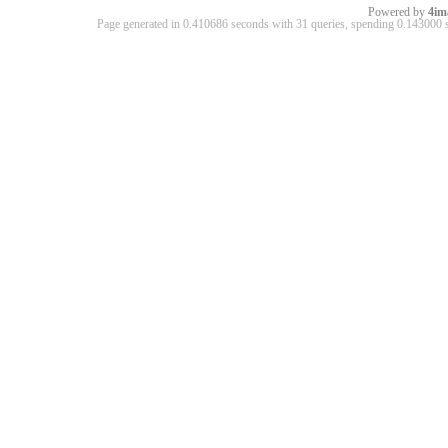
Powered by
4im
Page generated in 0.410686 seconds with 31 queries, spending 0.14300