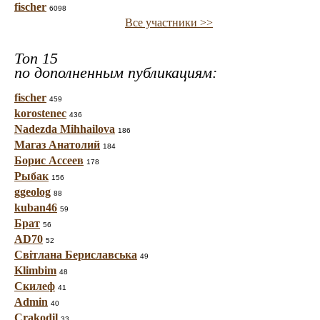
fischer
6098
Все участники >>
Топ 15
по дополненным публикациям:
fischer
459
korostenec
436
Nadezda Mihhailova
186
Магаз Анатолий
184
Борис Ассеев
178
Рыбак
156
ggeolog
88
kuban46
59
Брат
56
AD70
52
Світлана Бериславська
49
Klimbim
48
Скилеф
41
Admin
40
Crakodil
33