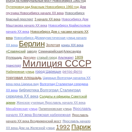
Въезд на Коммунальный мост Новосибирск 1960 год
Путепровод над Красным Новосибирск 1960 год
Дом
грузчика Новосибирск начало ХХ века
Новосибирск
Красный проспект
3 начало ХХ века
Новосибирск Дом
Маштакова начало ХХ века
Новосибирск Крайисполком
начало ХХ века
Новосибирск Дом с часами начало ХХ
века
Новосибирск ДКоммунистическая улица начало
Берлин
Золотая
ХХ века
конец ХІХ века
«Славянский
завод»
Семинарийская(Александра
1809
II)площадь
Дрезден
старый город
Альтмаркт
Милиция СССР
транспорт
город Царицын
ретро фото
Набережная улица
торговая площадь
Царицын Волгоград началоа ХХ
века река Царица вид
Волгоград Сталинград середина
библиотека Волгоград Сталинград
ХХ века
середина ХХ века
Солдаты и офицеры Советской
армии
Женское училище Ярославль начало ХХ века
Ярославль
Михайловская улица
Пилипоновская улица
начало ХХ века Волжская набережная
Ярославль
начало ХХ века Воздвиженский мост
Ярославль начало
Париж
1992
ХХ века Дом на Железной улице