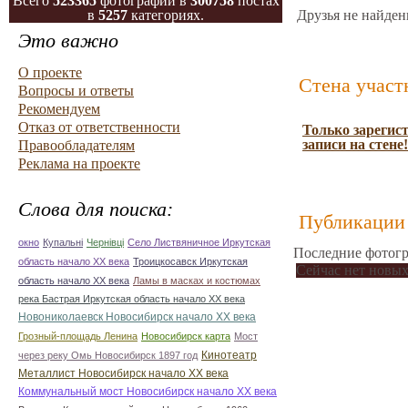
Всего
523365
фотографий в
300758
постах
в
5257
категориях.
Друзья не найден
Это важно
О проекте
Стена участ
Вопросы и ответы
Рекомендуем
Отказ от ответственности
Только зарегис
записи на стене!
Правообладателям
Реклама на проекте
Слова для поиска:
Публикации 
окно
Купальні
Чернівці
Село Листвяничное Иркутская
Последние фотогр
область начало ХХ века
Троицкосавск Иркутская
Сейчас нет новых
область начало ХХ века
Ламы в масках и костюмах
река Бастрая Иркутская область начало ХХ века
Новониколаевск Новосибирск начало ХХ века
Грозный-площадь Ленина
Новосибирск карта
Мост
Кинотеатр
через реку Омь Новосибирск 1897 год
Металлист Новосибирск начало ХХ века
Коммунальный мост Новосибирск начало ХХ века