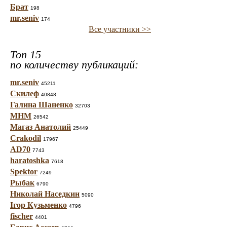
Брат
198
mr.seniv
174
Все участники >>
Топ 15
по количеству публикаций:
mr.seniv
45211
Скилеф
40848
Галина Шаненко
32703
МНМ
26542
Магаз Анатолий
25449
Crakodil
17967
AD70
7743
haratoshka
7618
Spektor
7249
Рыбак
6790
Николай Наседкин
5090
Ігор Кузьменко
4796
fischer
4401