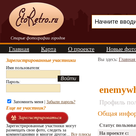
Старые фотографии городов
Главная
Карта
О проекте
Новые фот
Вы здесь:
Главная
Зарегистрированные участники
Имя пользователя:
Пароль:
enemywh
Профиль пол
Запомнить меня |
Забыли пароль?
Еще не участник?
Общая инфор
Статус пользова
Зарегистрированные участники могут
размещать свои фото, следить за
На проекте с:
комментариями и многое другое...
Все плюсы