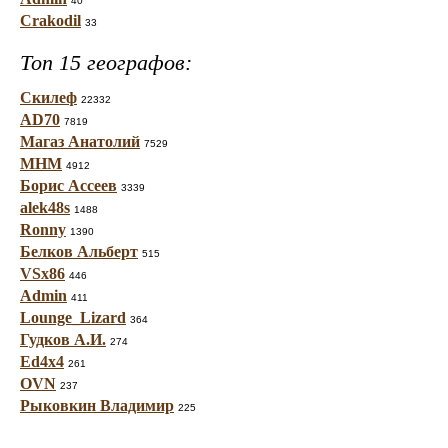
40
Crakodil
33
Топ 15 географов:
Скилеф
22332
AD70
7819
Магаз Анатолий
7529
МНМ
4912
Борис Ассеев
3339
alek48s
1488
Ronny
1390
Белков Альберт
515
VSx86
446
Admin
411
Lounge_Lizard
364
Гудков А.И.
274
Ed4x4
261
OVN
237
Рыковкин Владимир
225