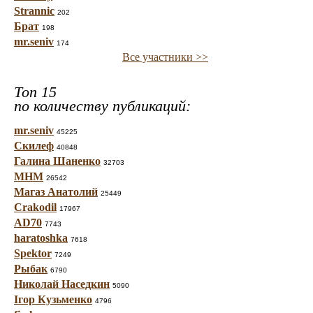
Strannic
202
Брат
198
mr.seniv
174
Все участники >>
Топ 15
по количеству публикаций:
mr.seniv
45225
Скилеф
40848
Галина Шаненко
32703
МНМ
26542
Магаз Анатолий
25449
Crakodil
17967
AD70
7743
haratoshka
7618
Spektor
7249
Рыбак
6790
Николай Наседкин
5090
Ігор Кузьменко
4796