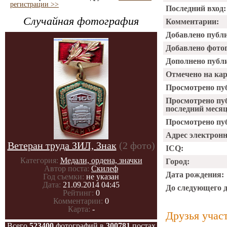
регистрации >>
Последний вход:
Случайная фотография
Комментарии:
Добавлено публ
Добавлено фото
Дополнено публ
Отмечено на ка
Просмотрено пу
Просмотрено пу
последний месяц
Просмотрено пуб
Адрес электрон
Ветеран труда ЗИЛ, Знак
(2 фото)
ICQ:
Категория:
Медали, ордена, значки
Город:
Автор поста:
Скилеф
Дата рождения:
Год съемки:
не указан
Дата:
21.09.2014 04:45
До следующего 
Рейтинг:
0
Комментарии:
0
Карта:
-
Друзья учас
Всего
523400
фотографий в
300781
постах