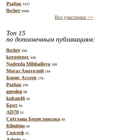
Рыбак
7377
fischer
6098
Все участники >>
Топ 15
по дополненным публикациям:
fischer
459
korostenec
436
Nadezda Mihhailova
186
Магаз Анатолий
184
Борис Ассеев
178
Рыбак
156
ggeolog
88
kuban46
59
Брат
56
AD70
52
Світлана Бериславська
49
Klimbim
48
Скилеф
41
Admin