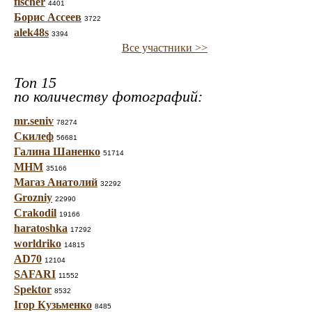
fischer
4401
Борис Ассеев
3722
alek48s
3394
Все участники >>
Топ 15
по количеству фотографий:
mr.seniv
78274
Скилеф
56681
Галина Шаненко
51714
МНМ
35166
Магаз Анатолий
32292
Grozniy
22990
Crakodil
19166
haratoshka
17292
worldriko
14815
AD70
12104
SAFARI
11552
Spektor
8532
Ігор Кузьменко
8485