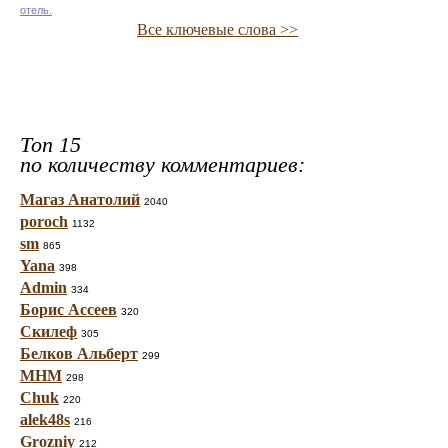
отель.
Все ключевые слова >>
Топ 15
по количеству комментариев:
Магаз Анатолий
2040
poroch
1132
sm
865
Yana
398
Admin
334
Борис Ассеев
320
Скилеф
305
Белков Альберт
299
МНМ
298
Chuk
220
alek48s
216
Grozniy
212