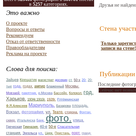
в
5257
категориях.
Друзья не найден
Это важно
О проекте
Стена участ
Вопросы и ответы
Рекомендуем
Отказ от ответственности
Только зарегис
Правообладателям
записи на стене!
Реклама на проекте
Слова для поиска:
Публикации 
Зайцев
Крещатик
магистрат
досекин
ст.
50-х
20-
20-
Последние фотогр
ампир
тые
года.
годах.
Блаженный
Москвы.
Сейчас нет новых
год.
Мовзаей.
памятник.
р.Москва
Бассейн.
Колокол.
Харьков.
1934г.1910г.
1928г.
Рлтёмкинская
Мариуполь.
площадь.
Ф.Я.Алексеев
Базарова
ул.
Вокзал.
фотография.
Театр.
сторона.
Фонтан.
фото.
улица.
сквер.
Итальянска
Банк.
50-е
Греческая
Гимназия.
40-е
Спасательная
станция.
Энгельса
ул..
Цирк.
Пристань.
порт.
гранд-