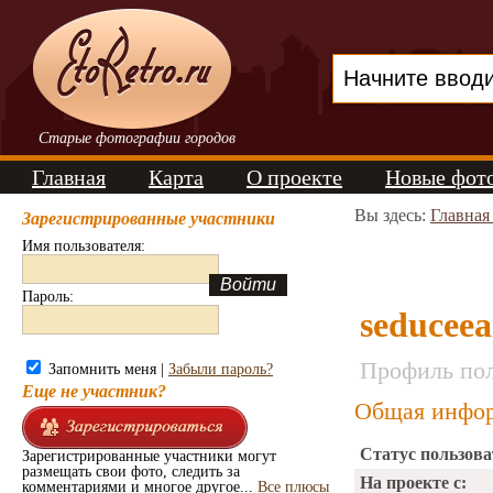
Старые фотографии городов
Главная
Карта
О проекте
Новые фот
Вы здесь:
Главная
Зарегистрированные участники
Имя пользователя:
Пароль:
seduceea
Профиль пол
Запомнить меня |
Забыли пароль?
Еще не участник?
Общая инфор
Статус пользова
Зарегистрированные участники могут
размещать свои фото, следить за
На проекте с:
комментариями и многое другое...
Все плюсы