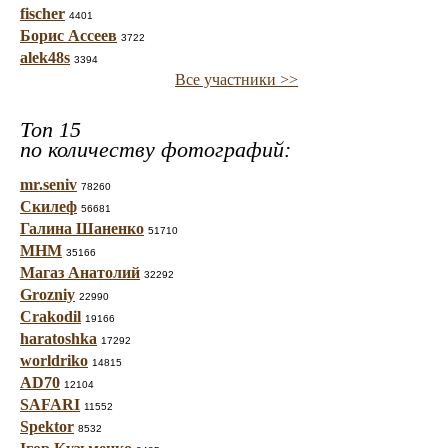
fischer
4401
Борис Ассеев
3722
alek48s
3394
Все участники >>
Топ 15
по количеству фотографий:
mr.seniv
78260
Скилеф
56681
Галина Шаненко
51710
МНМ
35166
Магаз Анатолий
32292
Grozniy
22990
Crakodil
19166
haratoshka
17292
worldriko
14815
AD70
12104
SAFARI
11552
Spektor
8532