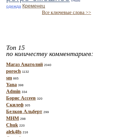
Кременец
одежда
Все ключевые слова >>
Топ 15
по количеству комментариев:
Магаз Анатолий
2040
poroch
1132
sm
865
Yana
398
Admin
334
Борис Ассеев
320
Скилеф
305
Белков Альберт
299
МНМ
298
Chuk
220
alek48s
216