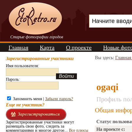
Старые фотографии городов
Главная
Карта
О проекте
Новые фот
Вы здесь:
Главная
Зарегистрированные участники
Имя пользователя:
Пароль:
ogaqi
Профиль пол
Запомнить меня |
Забыли пароль?
Еще не участник?
Общая инфор
Статус пользова
Зарегистрированные участники могут
размещать свои фото, следить за
На проекте с:
комментариями и многое другое...
Все плюсы