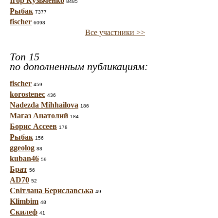
Ігор Кузьменко
8485
Рыбак
7377
fischer
6098
Все участники >>
Топ 15
по дополненным публикациям:
fischer
459
korostenec
436
Nadezda Mihhailova
186
Магаз Анатолий
184
Борис Ассеев
178
Рыбак
156
ggeolog
88
kuban46
59
Брат
56
AD70
52
Світлана Бериславська
49
Klimbim
48
Скилеф
41