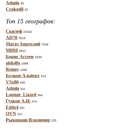
Admin
40
Crakodil
33
Топ 15 географов:
Скилеф
22332
AD70
7819
Магаз Анатолий
7529
МНМ
4912
Борис Ассеев
3339
alek48s
1488
Ronny
1390
Белков Альберт
515
VSx86
446
Admin
411
Lounge_Lizard
364
Гудков А.И.
274
Ed4x4
261
OVN
237
Рыковкин Владимир
225