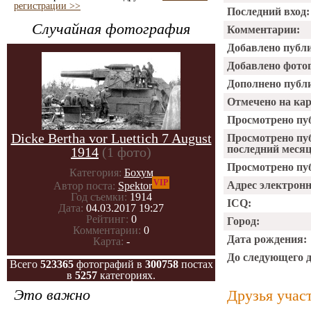
регистрации >>
Последний вход:
Случайная фотография
Комментарии:
Добавлено публ
Добавлено фото
Дополнено публ
Отмечено на ка
Просмотрено пу
Dicke Bertha vor Luettich 7 August
Просмотрено пу
последний месяц
1914
(1 фото)
Просмотрено пуб
Категория:
Бохум
VIP
Адрес электрон
Автор поста:
Spektor
Год съемки:
1914
ICQ:
Дата:
04.03.2017 19:27
Рейтинг:
0
Город:
Комментарии:
0
Дата рождения:
Карта:
-
До следующего 
Всего
523365
фотографий в
300758
постах
в
5257
категориях.
Это важно
Друзья учас