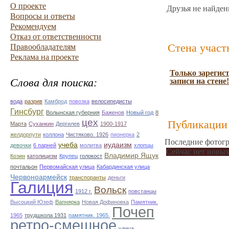
О проекте
Друзья не найден
Вопросы и ответы
Рекомендуем
Отказ от ответственности
Стена участ
Правообладателям
Реклама на проекте
Только зарегис
Слова для поиска:
записи на стене!
вода
разрив
Камброд
повозка
велосипедисты
Гинсбург
Волынская губерния
Баженов
Новый год
8
цех
Публикации 
Марта
Суханкин
Дергилев
1900-1917
желдорпути
коллона
Чистяково. 1926
пионерка
2
Последние фотогр
учеба
иудаизм
девочки
6 парней
молитва
хлопцы
Сейчас нет новых
Владимир Ящук
Козин
католицизм
Крупец
голокост
почтальон
Первомайская улица
Кабардинская улица
Червоноармейск
транспоранты
деньги
Галиция
Вольск
1912 г.
повстанцы
Высоцкий Юзеф
Вапнярка
Новая Дофиновка
Памятник.
Почеп
1965
трудшкола 1931
памятник. 1965.
ретро-смешное
удица