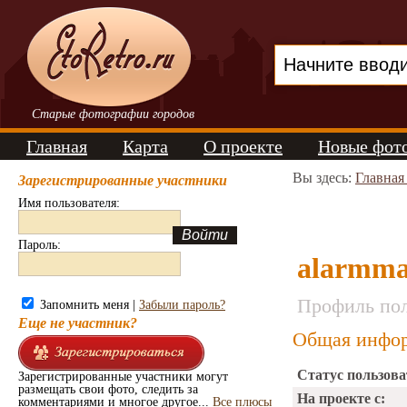
Старые фотографии городов
Главная
Карта
О проекте
Новые фот
Вы здесь:
Главная
Зарегистрированные участники
Имя пользователя:
Пароль:
alarmma
Профиль пол
Запомнить меня |
Забыли пароль?
Еще не участник?
Общая инфор
Статус пользова
Зарегистрированные участники могут
размещать свои фото, следить за
На проекте с:
комментариями и многое другое...
Все плюсы