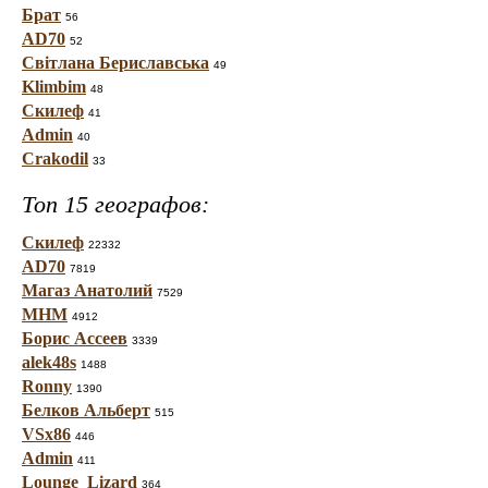
Брат
56
AD70
52
Світлана Бериславська
49
Klimbim
48
Скилеф
41
Admin
40
Crakodil
33
Топ 15 географов:
Скилеф
22332
AD70
7819
Магаз Анатолий
7529
МНМ
4912
Борис Ассеев
3339
alek48s
1488
Ronny
1390
Белков Альберт
515
VSx86
446
Admin
411
Lounge_Lizard
364