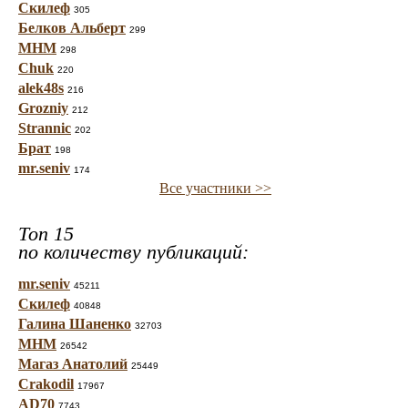
Скилеф
305
Белков Альберт
299
МНМ
298
Chuk
220
alek48s
216
Grozniy
212
Strannic
202
Брат
198
mr.seniv
174
Все участники >>
Топ 15
по количеству публикаций:
mr.seniv
45211
Скилеф
40848
Галина Шаненко
32703
МНМ
26542
Магаз Анатолий
25449
Crakodil
17967
AD70
7743