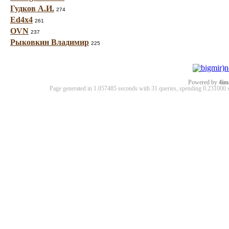
Гудков А.И.
274
Ed4x4
261
OVN
237
Рыковкин Владимир
225
Powered by
4im
Page generated in 1.057485 seconds with 31 queries, spending 0.23100