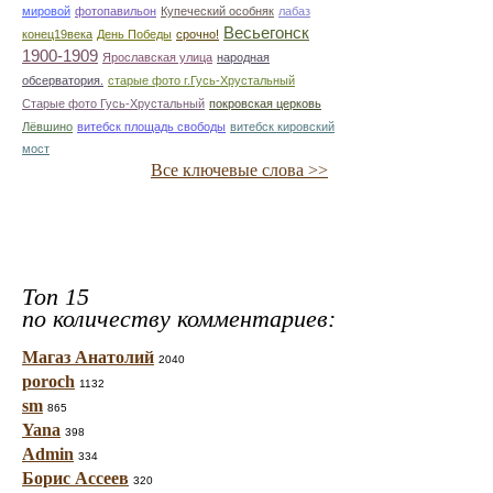
мировой
фотопавильон
Купеческий особняк
лабаз
Весьегонск
конец19века
День Победы
срочно!
1900-1909
Ярославская улица
народная
обсерватория.
старые фото г.Гусь-Хрустальный
Старые фото Гусь-Хрустальный
покровская церковь
Лёвшино
витебск площадь свободы
витебск кировский
мост
Все ключевые слова >>
Топ 15
по количеству комментариев:
Магаз Анатолий
2040
poroch
1132
sm
865
Yana
398
Admin
334
Борис Ассеев
320