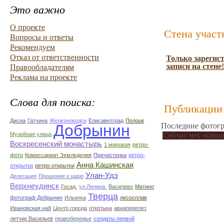
Это важно
О проекте
Стена участ
Вопросы и ответы
Рекомендуем
Отказ от ответственности
Только зарегис
записи на стене!
Правообладателям
Реклама на проекте
Слова для поиска:
Публикации 
Дисна
Гатчина
Железноводск
Елисаветград
Полоцк
Добрынин
Последние фотогр
Музейная улица
Сейчас нет новых
Воскресенский монастырь
1 мировая
ретро-
фото
Комиссариат Земледелия
Пречистенка
ретро-
Анна Кашинская
открытка
ретро-открытки
Улан-Удэ
Делегация
Прошение к царю
Верхнеудинск
Госад.
ул.Ленина.
Василево
Митино
Тверца
фотограф Добрынин
Ильинка
лесосплав
Ивановская наб
Центр города
откртыка
авиаперелет
летчик Васильев
правобережье
солдаты первой