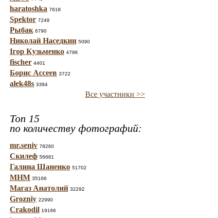
haratoshka
7618
Spektor
7249
Рыбак
6790
Николай Наседкин
5090
Ігор Кузьменко
4796
fischer
4401
Борис Ассеев
3722
alek48s
3394
Все участники >>
Топ 15
по количеству фотографий:
mr.seniv
78260
Скилеф
56681
Галина Шаненко
51702
МНМ
35166
Магаз Анатолий
32292
Grozniy
22990
Crakodil
19166