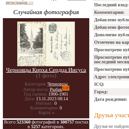
регистрации >>
Последний вход:
Случайная фотография
Комментарии:
Добавлено публ
Добавлено фото
Дополнено публ
Отмечено на ка
Просмотрено пу
Просмотрено пу
последний месяц
Черновцы Кирха Сердца Иисуса
Просмотрено пуб
(1 фото)
Адрес электрон
Категория:
Черновцы
ICQ:
VIP
Автор поста:
Рыбак
Город:
Год съемки:
1900-1901
Дата:
13.11.2023 08:14
Дата рождения:
Рейтинг:
0
Комментарии:
0
Карта:
-
Друзья учас
Всего
523360
фотографий в
300757
постах
Друзья не найден
в
5257
категориях.