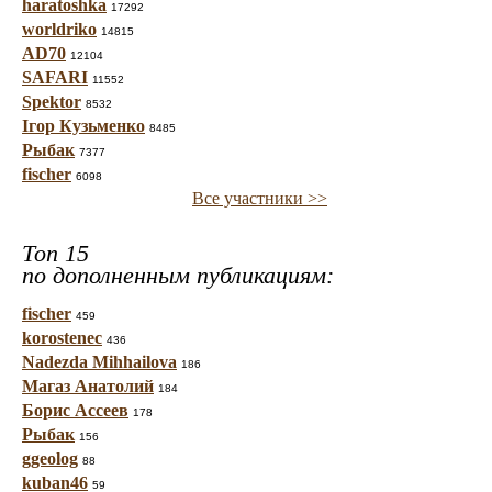
haratoshka
17292
worldriko
14815
AD70
12104
SAFARI
11552
Spektor
8532
Ігор Кузьменко
8485
Рыбак
7377
fischer
6098
Все участники >>
Топ 15
по дополненным публикациям:
fischer
459
korostenec
436
Nadezda Mihhailova
186
Магаз Анатолий
184
Борис Ассеев
178
Рыбак
156
ggeolog
88
kuban46
59