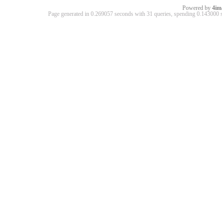
Powered by
4im
Page generated in 0.269057 seconds with 31 queries, spending 0.14300