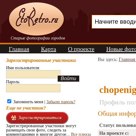
Старые фотографии городов
Главная
Карта
О проекте
Новые фот
Вы здесь:
Главная
Зарегистрированные участники
Имя пользователя:
Пароль:
chopeni
Профиль пол
Запомнить меня |
Забыли пароль?
Еще не участник?
Общая инфор
Статус пользова
Зарегистрированные участники могут
размещать свои фото, следить за
На проекте с:
комментариями и многое другое...
Все плюсы