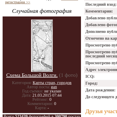
регистрации >>
Последний вход:
Случайная фотография
Комментарии:
Добавлено публ
Добавлено фото
Дополнено публ
Отмечено на ка
Просмотрено пу
Просмотрено пу
последний месяц
Просмотрено пуб
Адрес электрон
Схема Большой Волги.
(1 фото)
ICQ:
Категория:
Карты стран, городов
Город:
Автор поста:
gan
Дата рождения:
Год съемки:
не указан
Дата:
21.03.2015 07:44
До следующего 
Рейтинг:
0
Комментарии:
0
Карта:
-
Друзья учас
Всего
523439
фотографий в
300790
постах