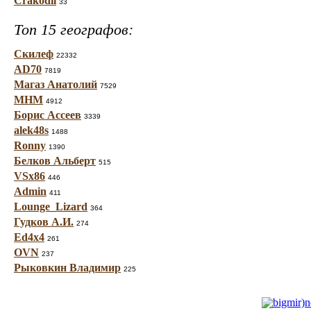
Crakodil
33
Топ 15 географов:
Скилеф
22332
AD70
7819
Магаз Анатолий
7529
МНМ
4912
Борис Ассеев
3339
alek48s
1488
Ronny
1390
Белков Альберт
515
VSx86
446
Admin
411
Lounge_Lizard
364
Гудков А.И.
274
Ed4x4
261
OVN
237
Рыковкин Владимир
225