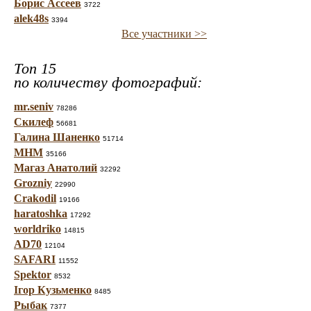
Борис Ассеев
3722
alek48s
3394
Все участники >>
Топ 15
по количеству фотографий:
mr.seniv
78286
Скилеф
56681
Галина Шаненко
51714
МНМ
35166
Магаз Анатолий
32292
Grozniy
22990
Crakodil
19166
haratoshka
17292
worldriko
14815
AD70
12104
SAFARI
11552
Spektor
8532
Ігор Кузьменко
8485
Рыбак
7377