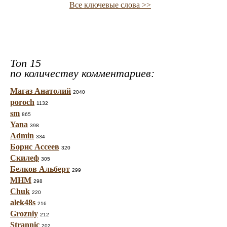
Все ключевые слова >>
Топ 15
по количеству комментариев:
Магаз Анатолий
2040
poroch
1132
sm
865
Yana
398
Admin
334
Борис Ассеев
320
Скилеф
305
Белков Альберт
299
МНМ
298
Chuk
220
alek48s
216
Grozniy
212
Strannic
202