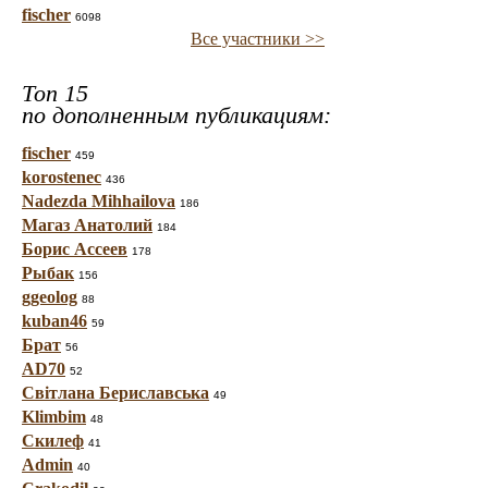
fischer
6098
Все участники >>
Топ 15
по дополненным публикациям:
fischer
459
korostenec
436
Nadezda Mihhailova
186
Магаз Анатолий
184
Борис Ассеев
178
Рыбак
156
ggeolog
88
kuban46
59
Брат
56
AD70
52
Світлана Бериславська
49
Klimbim
48
Скилеф
41
Admin
40