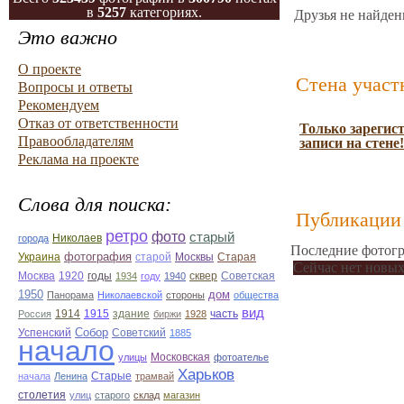
в
5257
категориях.
Друзья не найден
Это важно
О проекте
Стена участ
Вопросы и ответы
Рекомендуем
Отказ от ответственности
Только зарегис
Правообладателям
записи на стене!
Реклама на проекте
Слова для поиска:
Публикации 
ретро
фото
старый
Николаев
города
Последние фотогр
фотография
Украина
Старая
старой
Москвы
Сейчас нет новых
Москва
1920
годы
сквер
1934
году
1940
Советская
1950
дом
Панорама
Николаевской
стороны
общества
вид
1914
1915
здание
Россия
биржи
1928
часть
Собор
Успенский
Советский
1885
начало
улицы
Московская
фотоателье
Харьков
Старые
начала
Ленина
трамвай
столетия
улиц
старого
склад
магазин