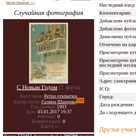
регистрации >>
Последний вход:
Случайная фотография
Комментарии:
Добавлено публ
Добавлено фото
Дополнено публ
Отмечено на ка
Просмотрено пу
Просмотрено пу
последний месяц
Просмотрено пуб
Адрес электрон
С Новым Годом
(1 фото)
ICQ:
Категория:
Ретро открытки
Город:
VIP
Автор поста:
Галина Шаненко
Дата рождения:
Год съемки:
1903
Дата:
03.01.2017 19:37
До следующего 
Рейтинг:
0
Комментарии:
0
Карта:
-
Друзья учас