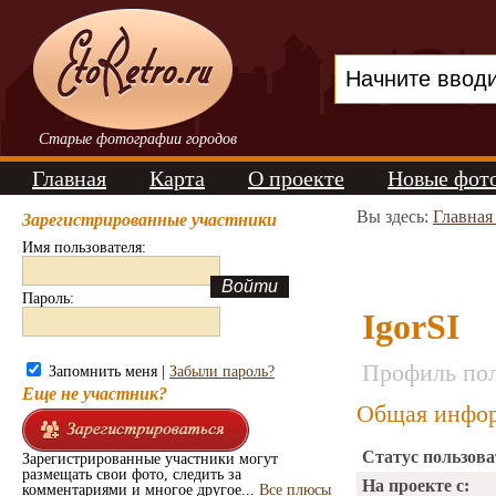
Старые фотографии городов
Главная
Карта
О проекте
Новые фот
Вы здесь:
Главная
Зарегистрированные участники
Имя пользователя:
Пароль:
IgorSI
Профиль пол
Запомнить меня |
Забыли пароль?
Еще не участник?
Общая инфор
Статус пользова
Зарегистрированные участники могут
размещать свои фото, следить за
На проекте с:
комментариями и многое другое...
Все плюсы