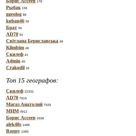
Борис Ассеев
178
Рыбак
156
ggeolog
88
kuban46
59
Брат
56
AD70
52
Світлана Бериславська
49
Klimbim
48
Скилеф
41
Admin
40
Crakodil
33
Топ 15 географов:
Скилеф
22332
AD70
7819
Магаз Анатолий
7529
МНМ
4912
Борис Ассеев
3339
alek48s
1488
Ronny
1390