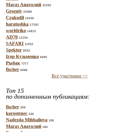
Магаз Анатолий
32292
Grozniy
22990
Crakodil
19166
haratoshka
17292
worldriko
14815
AD70
12104
SAFARI
11552
Spektor
8532
Ігор Кузьменко
8485
Рыбак
7377
fischer
6098
Все участники >>
Топ 15
по дополненным публикациям:
fischer
459
korostenec
436
Nadezda Mihhailova
186
Магаз Анатолий
184