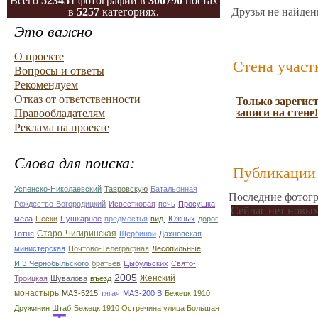
Всего
523451
фотографий в
300790
постах
в
5257
категориях.
Друзья не найден
Это важно
О проекте
Стена участ
Вопросы и ответы
Рекомендуем
Отказ от ответственности
Только зарегис
записи на стене!
Правообладателям
Реклама на проекте
Слова для поиска:
Публикации 
Успенско-Николаевский
Тавровскую
Батальонная
Последние фотогр
Рождество-Богородицкий
Исвестковая
печь
Просушка
Сейчас нет новых
мела
Пески
Пушкарное
предместья
вид.
Южных
дорог
Старо-Чигиринская
Готня
Щербиной
Дахновская
министерская
Почтово-Телеграфная
Лесопильные
И.З.Чернобыльского
братьев
Цыбульских
Свято-
2005
Женский
Троицкая
Шувалова
въезд
монастырь
МАЗ-5215
тягач
МАЗ-200 В
Бежецк 1910
Дружинин Штаб
Бежецк 1910 Остречина улица Большая