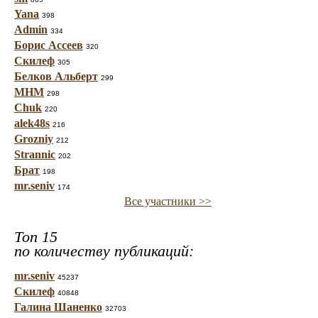
Yana
398
Admin
334
Борис Ассеев
320
Скилеф
305
Белков Альберт
299
МНМ
298
Chuk
220
alek48s
216
Grozniy
212
Strannic
202
Брат
198
mr.seniv
174
Все участники >>
Топ 15
по количеству публикаций:
mr.seniv
45237
Скилеф
40848
Галина Шаненко
32703