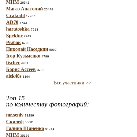
МНМ
26542
Магаз Анатолий
25449
Crakodil
17967
AD70
7743
haratoshka
7618
Spektor
7249
Рыбак
6790
Николай Наседкин
5090
Ігор Кузьменко
4796
fischer
4401
Борис Ассеев
3722
alek48s
3394
Все участники >>
Топ 15
по количеству фотографий:
mr.seniv
78286
Скилеф
56681
Галина Шаненко
51714
МНМ
35166