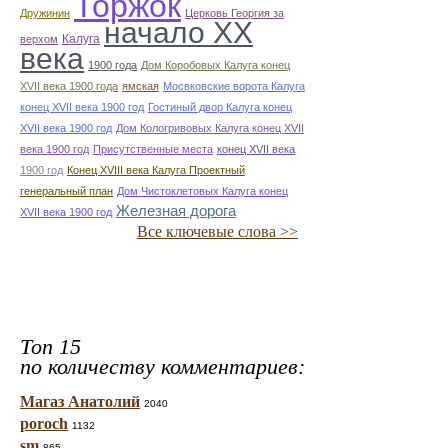
Торжок
Дружинин
Церковь Георгия за
начало ХХ
Калуга
верхом
века
1900 года
Дом Коробовых Калуга конец
ХVII века 1900 года
ямская
Мосвковские ворота Калуга
конец ХVII века 1900 год
Гостиный двор Калуга конец
ХVII века 1900 год
Дом Кологривовых Калуга конец ХVII
века 1900 год
Присутственные места
конец ХVII века
1900 год
Конец XVIII века Калуга Проектный
генеральный план
Дом Чистоклетовых Калуга конец
Железная дорога
ХVII века 1900 год
Все ключевые слова >>
Топ 15
по количеству комментариев:
Магаз Анатолий
2040
poroch
1132
sm
865