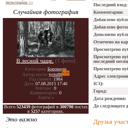
регистрации >>
Последний вход:
Случайная фотография
Комментарии:
Добавлено публ
Добавлено фото
Дополнено публ
Отмечено на ка
Просмотрено пу
Просмотрено пу
В лесной чаще.
(1 фото)
последний месяц
Просмотрено пуб
Категория:
Боровичи
VIP
Автор поста:
tyrist88
Адрес электрон
Год съемки:
1984
ICQ:
Дата:
07.08.2015 17:46
Рейтинг:
0
Город:
Комментарии:
0
Карта:
-
Дата рождения:
До следующего 
Всего
523439
фотографий в
300790
постах
в
5257
категориях.
Это важно
Друзья учас