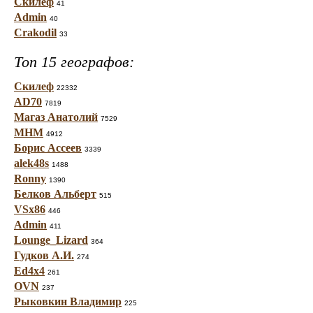
Скилеф
41
Admin
40
Crakodil
33
Топ 15 географов:
Скилеф
22332
AD70
7819
Магаз Анатолий
7529
МНМ
4912
Борис Ассеев
3339
alek48s
1488
Ronny
1390
Белков Альберт
515
VSx86
446
Admin
411
Lounge_Lizard
364
Гудков А.И.
274
Ed4x4
261
OVN
237
Рыковкин Владимир
225