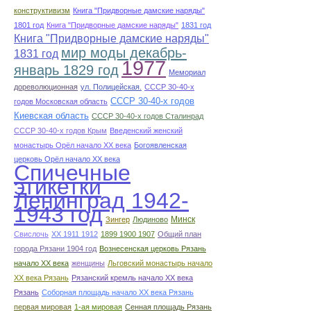
конструктивизм
Книга "Придворные дамские наряды"
1801 год
Книга "Придворные дамские наряды"
1831 год
Книга "Придворные дамские наряды"
мир моды декабрь-
1831 год
1977
январь 1829 год
Мемориал
дореволюционная
ул. Полицейская.
СССР 30-40-х
СССР 30-40-х годов
годов Московская область
Киевская область
СССР 30-40-х годов Сталинрад
СССР 30-40-х годов Крым
Введенский женский
монастырь Орёл начало ХХ века
Богоявленская
церковь Орёл начало ХХ века
Спичечные
этикетки
Ленинград 1942-
1943 год
Минск
Зингер
Людиново
Свислочь
XX 1911 1912
1899 1900 1907
Общий план
города Рязани 1904 год
Вознесенская церковь Рязань
начало ХХ века
женщины
Льговский монастырь начало
ХХ века Рязань
Рязанский кремль начало ХХ века
Рязань
Соборная площадь начало ХХ века Рязань
первая мировая
1-ая мировая
Сенная площадь Рязань