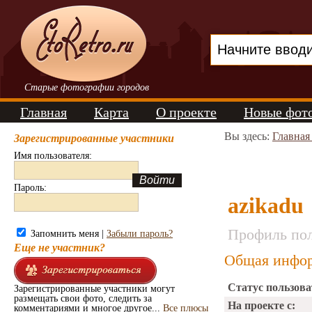
Старые фотографии городов
Главная
Карта
О проекте
Новые фот
Вы здесь:
Главная
Зарегистрированные участники
Имя пользователя:
Пароль:
azikadu
Профиль пол
Запомнить меня |
Забыли пароль?
Еще не участник?
Общая инфор
Статус пользова
Зарегистрированные участники могут
размещать свои фото, следить за
На проекте с:
комментариями и многое другое...
Все плюсы