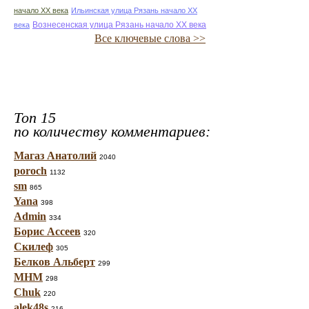
начало ХХ века
Ильинская улица Рязань начало ХХ
Вознесенская улица Рязань начало ХХ века
века
Все ключевые слова >>
Топ 15
по количеству комментариев:
Магаз Анатолий
2040
poroch
1132
sm
865
Yana
398
Admin
334
Борис Ассеев
320
Скилеф
305
Белков Альберт
299
МНМ
298
Chuk
220
alek48s
216