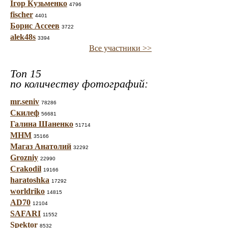
Ігор Кузьменко
4796
fischer
4401
Борис Ассеев
3722
alek48s
3394
Все участники >>
Топ 15
по количеству фотографий:
mr.seniv
78286
Скилеф
56681
Галина Шаненко
51714
МНМ
35166
Магаз Анатолий
32292
Grozniy
22990
Crakodil
19166
haratoshka
17292
worldriko
14815
AD70
12104
SAFARI
11552
Spektor
8532