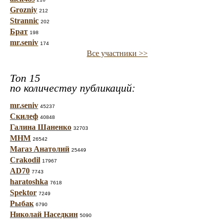
Grozniy
212
Strannic
202
Брат
198
mr.seniv
174
Все участники >>
Топ 15
по количеству публикаций:
mr.seniv
45237
Скилеф
40848
Галина Шаненко
32703
МНМ
26542
Магаз Анатолий
25449
Crakodil
17967
AD70
7743
haratoshka
7618
Spektor
7249
Рыбак
6790
Николай Наседкин
5090