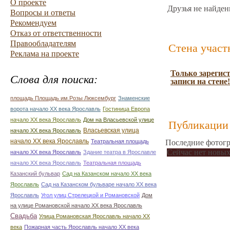
О проекте
Друзья не найден
Вопросы и ответы
Рекомендуем
Отказ от ответственности
Правообладателям
Стена участ
Реклама на проекте
Только зарегис
Слова для поиска:
записи на стене!
площадь Площадь им.Розы Люксембург
Знаменские
ворота начало ХХ века Ярославль
Гостиница Европа
начало ХХ века Ярославль
Дом на Власьевской улице
Публикации 
Власьевская улица
начало ХХ века Ярославль
начало ХХ века Ярославль
Театральная площадь
Последние фотогр
Сейчас нет новых
начало ХХ века Ярославль
Здание театра в Ярославле
начало ХХ века Ярославль
Театральная площадь
Казанский бульвар
Сад на Казанском начало ХХ века
Ярославль
Сад на Казанском бульваре начало ХХ века
Ярославль
Угол улиц Стрелецкой и Романовской
Дом
на улице Романовской начало ХХ века Ярославль
Свадьба
Улица Романовская Ярославль начало ХХ
века
Пожарная часть Ярославль начало ХХ века