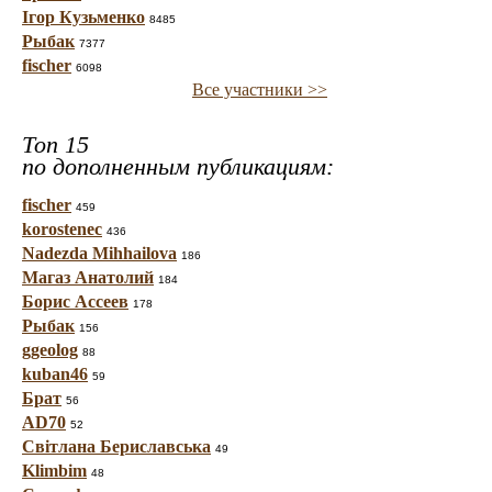
Ігор Кузьменко
8485
Рыбак
7377
fischer
6098
Все участники >>
Топ 15
по дополненным публикациям:
fischer
459
korostenec
436
Nadezda Mihhailova
186
Магаз Анатолий
184
Борис Ассеев
178
Рыбак
156
ggeolog
88
kuban46
59
Брат
56
AD70
52
Світлана Бериславська
49
Klimbim
48