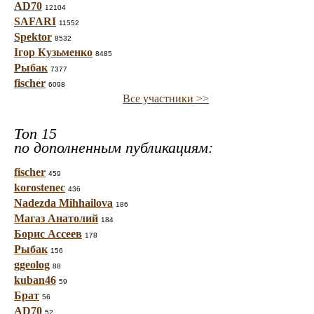
AD70
12104
SAFARI
11552
Spektor
8532
Ігор Кузьменко
8485
Рыбак
7377
fischer
6098
Все участники >>
Топ 15
по дополненным публикациям:
fischer
459
korostenec
436
Nadezda Mihhailova
186
Магаз Анатолий
184
Борис Ассеев
178
Рыбак
156
ggeolog
88
kuban46
59
Брат
56
AD70
52