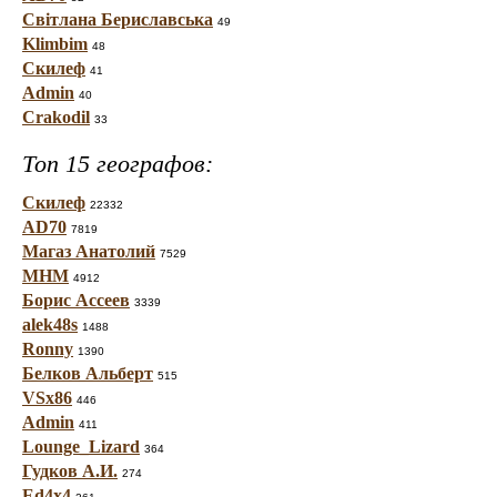
Світлана Бериславська
49
Klimbim
48
Скилеф
41
Admin
40
Crakodil
33
Топ 15 географов:
Скилеф
22332
AD70
7819
Магаз Анатолий
7529
МНМ
4912
Борис Ассеев
3339
alek48s
1488
Ronny
1390
Белков Альберт
515
VSx86
446
Admin
411
Lounge_Lizard
364
Гудков А.И.
274
Ed4x4