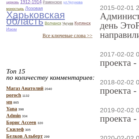
1912-1914
Раменское
церковь
ул.Чугунова
2015-02-01 
Лозовая
моностырь
Харьковская
Админист
область
день ЭтоР
Купянск
Волчанск
Чугуев
Изюм
направили
Все ключевые слова >>
2017-02-02 
проекта -
Топ 15
по количеству комментариев:
2018-02-02 
проекта -
Магаз Анатолий
2040
poroch
1132
sm
865
Yana
2019-02-02 
398
Admin
проекта -
334
Борис Ассеев
320
Скилеф
305
Белков Альберт
2020-02-02 
299