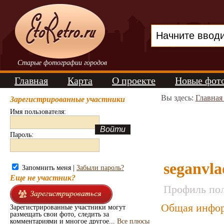
Старые фотографии городов
Главная
Карта
О проекте
Новые фот
Вы здесь:
Главная
Зарегистрированные участники
Имя пользователя:
Пароль:
seganvla
Запомнить меня |
Забыли пароль?
Еще не участник?
Профиль пол
Общая инфор
Зарегистрированные участники могут
размещать свои фото, следить за
комментариями и многое другое...
Все плюсы