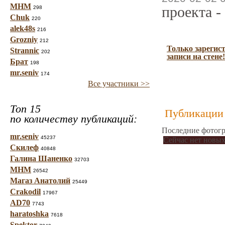
МНМ
проекта -
298
Chuk
220
alek48s
216
Grozniy
212
Только зарегис
Strannic
202
записи на стене!
Брат
198
mr.seniv
174
Все участники >>
Топ 15
Публикации 
по количеству публикаций:
Последние фотогр
mr.seniv
45237
Сейчас нет новых
Скилеф
40848
Галина Шаненко
32703
МНМ
26542
Магаз Анатолий
25449
Crakodil
17967
AD70
7743
haratoshka
7618
Spektor