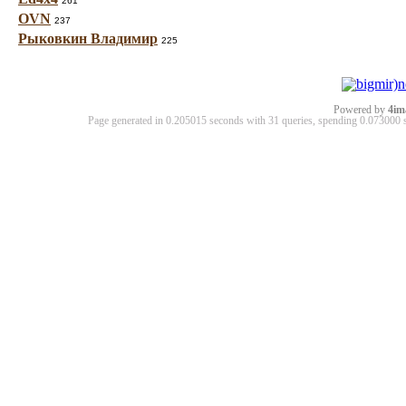
261
OVN
237
Рыковкин Владимир
225
Powered by
4im
Page generated in 0.205015 seconds with 31 queries, spending 0.07300