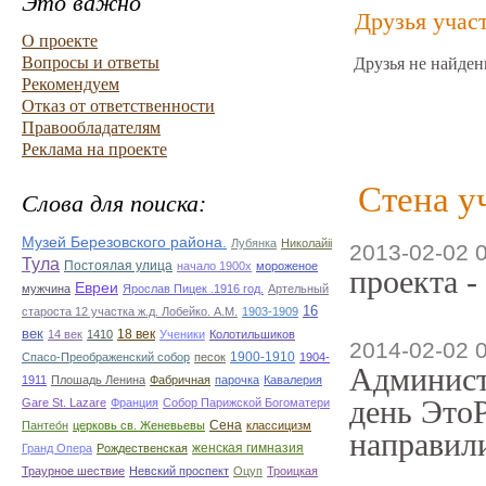
Это важно
Друзья учас
О проекте
Вопросы и ответы
Друзья не найден
Рекомендуем
Отказ от ответственности
Правообладателям
Реклама на проекте
Стена у
Слова для поиска:
Музей Березовского района.
Лубянка
Николайii
2013-02-02 
Тула
Постоялая улица
начало 1900х
мороженое
проекта -
Евреи
мужчина
Ярослав Пицек .1916 год.
Артельный
16
староста 12 участка ж.д. Лобейко. А.М.
1903-1909
век
18 век
14 век
1410
Ученики
Колотильшиков
2014-02-02 
1900-1910
Спасо-Преображенский собор
песок
1904-
Админист
1911
Плошадь Ленина
Фабричная
парочка
Кавалерия
день ЭтоР
Gare St. Lazare
Франция
Собор Парижской Богоматери
Сена
Пантео́н
церковь св. Женевьевы
классицизм
направили
женская гимназия
Гранд Опера
Рождественская
Траурное шествие
Невский проспект
Оцуп
Троицкая