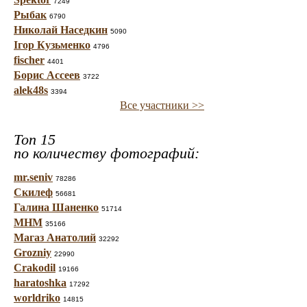
7249
Рыбак
6790
Николай Наседкин
5090
Ігор Кузьменко
4796
fischer
4401
Борис Ассеев
3722
alek48s
3394
Все участники >>
Топ 15
по количеству фотографий:
mr.seniv
78286
Скилеф
56681
Галина Шаненко
51714
МНМ
35166
Магаз Анатолий
32292
Grozniy
22990
Crakodil
19166
haratoshka
17292
worldriko
14815