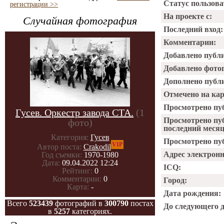
Статус пользова
регистрации >>
На проекте с:
Случайная фотография
Последний вход:
Комментарии:
Добавлено публ
Добавлено фото
Дополнено публ
Отмечено на ка
Просмотрено пу
Гусев. Оркестр завода СТА.
(1
Просмотрено пу
фото)
последний месяц
Категория:
Гусев
Просмотрено пуб
VIP
Автор поста:
Crakodil
Адрес электрон
Год съемки:
1970-1980
Дата:
09.04.2022 12:24
ICQ:
Рейтинг:
0
Комментарии:
0
Город:
Карта:
-
Дата рождения:
Всего
523439
фотографий в
300790
постах
До следующего 
в
5257
категориях.