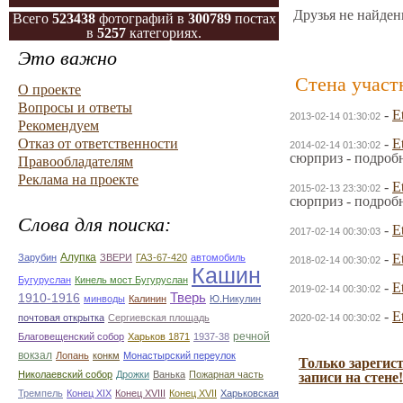
Друзья не найден
Всего
523438
фотографий в
300789
постах
в
5257
категориях.
Это важно
Стена участ
О проекте
Вопросы и ответы
-
E
2013-02-14 01:30:02
Рекомендуем
Отказ от ответственности
-
E
2014-02-14 01:30:02
сюрприз - подроб
Правообладателям
Реклама на проекте
-
E
2015-02-13 23:30:02
сюрприз - подроб
Слова для поиска:
-
E
2017-02-14 00:30:03
Алупка
-
E
Зарубин
ЗВЕРИ
ГАЗ-67-420
автомобиль
2018-02-14 00:30:02
Кашин
Бугуруслан
Кинель мост Бугуруслан
-
E
2019-02-14 00:30:02
Тверь
1910-1916
минводы
Калинин
Ю.Никулин
-
E
почтовая открытка
Сергиевская площадь
2020-02-14 00:30:02
речной
Благовещенский собор
Харьков 1871
1937-38
вокзал
Лопань
конкм
Монастырский переулок
Только зарегис
Николаевский собор
Дрожки
Ванька
Пожарная часть
записи на стене!
Тремпель
Конец XIX
Конец XVIII
Конец XVII
Харьковская