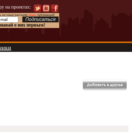
ру на проектах:
 на нашу рассылку
новых
публикаций!
знавай о них первым!
ники