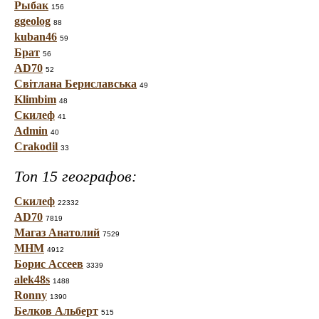
Рыбак
156
ggeolog
88
kuban46
59
Брат
56
AD70
52
Світлана Бериславська
49
Klimbim
48
Скилеф
41
Admin
40
Crakodil
33
Топ 15 географов:
Скилеф
22332
AD70
7819
Магаз Анатолий
7529
МНМ
4912
Борис Ассеев
3339
alek48s
1488
Ronny
1390
Белков Альберт
515