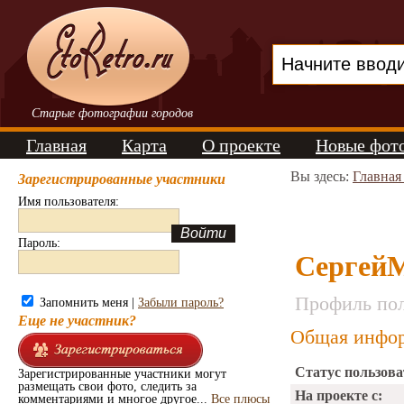
Старые фотографии городов
Главная
Карта
О проекте
Новые фот
Вы здесь:
Главная
Зарегистрированные участники
Имя пользователя:
Пароль:
Серге
Профиль пол
Запомнить меня |
Забыли пароль?
Еще не участник?
Общая инфор
Статус пользова
Зарегистрированные участники могут
размещать свои фото, следить за
На проекте с:
комментариями и многое другое...
Все плюсы