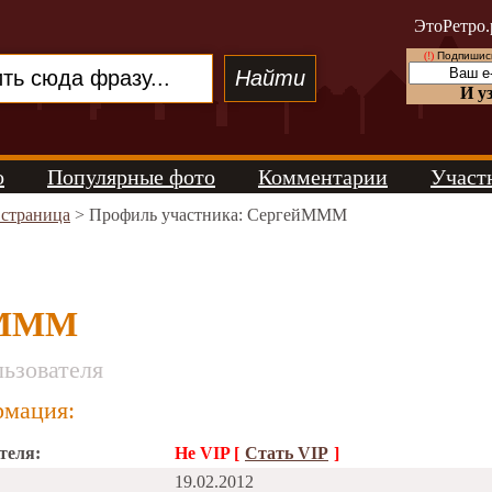
ЭтоРетро.
(!)
Подпишись
И у
о
Популярные фото
Комментарии
Участ
 страница
> Профиль участника: СергейМММ
йМММ
ьзователя
мация:
теля:
Не VIP [
Стать VIP
]
19.02.2012