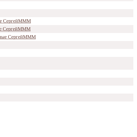
ные СергейМММ
ные СергейМММ
енные СергейМММ