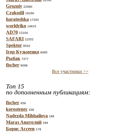
32292
Grozniy
22990
Crakodil
19166
haratoshka
17292
worldriko
14815
AD70
12104
SAFARI
11552
Spektor
8532
Ігор Кузьменко
8485
Рыбак
7377
fischer
6098
Все участники >>
Топ 15
по дополненным публикациям:
fischer
459
korostenec
436
Nadezda Mihhailova
186
Магаз Анатолий
184
Борис Ассеев
178