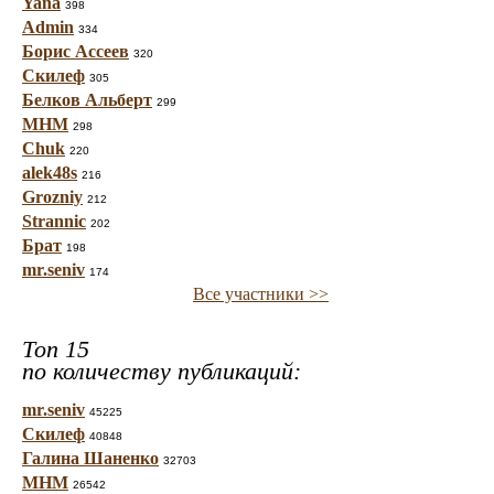
Yana
398
Admin
334
Борис Ассеев
320
Скилеф
305
Белков Альберт
299
МНМ
298
Chuk
220
alek48s
216
Grozniy
212
Strannic
202
Брат
198
mr.seniv
174
Все участники >>
Топ 15
по количеству публикаций:
mr.seniv
45225
Скилеф
40848
Галина Шаненко
32703
МНМ
26542