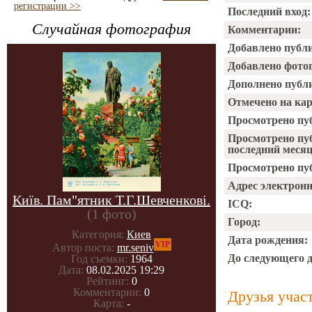
регистрации >>
Последний вход:
Случайная фотография
Комментарии:
Добавлено публ
Добавлено фото
Дополнено публ
Отмечено на ка
Просмотрено пу
Просмотрено пу
последний месяц
Просмотрено пуб
Адрес электрон
Київ. Пам"ятник Т.Г.Шевченкові.
ICQ:
(1 фото)
Город:
Категория:
Киев
Дата рождения:
VIP
Автор поста:
mr.seniv
До следующего 
Год съемки:
1964
Дата:
08.02.2025 19:29
Рейтинг:
0
Комментарии:
0
Друзья учас
Карта:
-