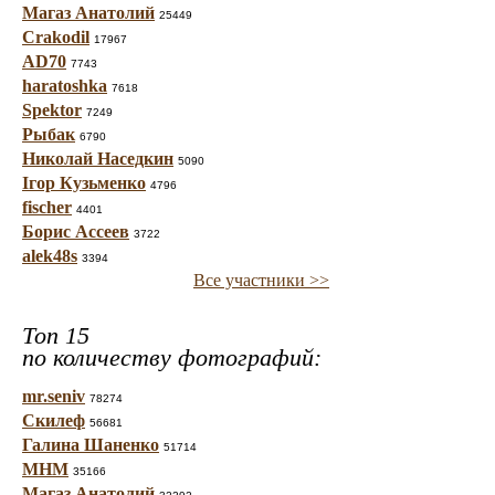
Магаз Анатолий
25449
Crakodil
17967
AD70
7743
haratoshka
7618
Spektor
7249
Рыбак
6790
Николай Наседкин
5090
Ігор Кузьменко
4796
fischer
4401
Борис Ассеев
3722
alek48s
3394
Все участники >>
Топ 15
по количеству фотографий:
mr.seniv
78274
Скилеф
56681
Галина Шаненко
51714
МНМ
35166
Магаз Анатолий