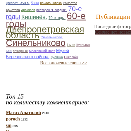
баня
крепость XVII в.
начало 20века
Рожества
70-е
Христова
Аракчеев
ресторан "Пловдив".
60-е
годы
Публикации 
Кишинёв.
70-е годы.
годы
Последние фотогр
Днепропетровская
Сейчас нет новых
область
Синельниково.
Синельниково
1 мая
Куяльник
Музей
ГАИ
пожарные
Московский мост
Березовского района.
Лубянка
Николайii
Все ключевые слова >>
Топ 15
по количеству комментариев:
Магаз Анатолий
2040
poroch
1132
sm
865