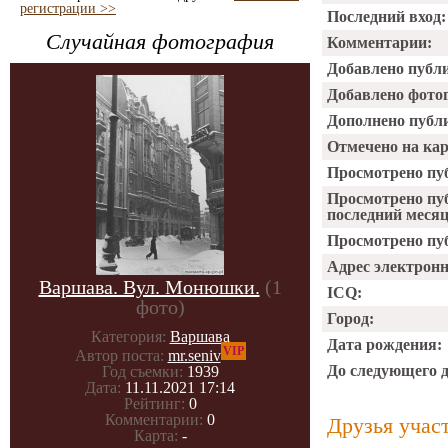
регистрации >>
Последний вход:
Случайная фотография
Комментарии:
Добавлено публ
Добавлено фото
Дополнено публ
Отмечено на ка
Просмотрено пу
Просмотрено пу
последний месяц
Просмотрено пуб
Адрес электрон
Варшава. Вул. Монюшки.
(1
ICQ:
фото)
Город:
Категория:
Варшава
Дата рождения:
VIP
Автор поста:
mr.seniv
До следующего 
Год съемки:
1939
Дата:
11.11.2021 17:14
Рейтинг:
0
Комментарии:
0
Друзья учас
Карта:
-