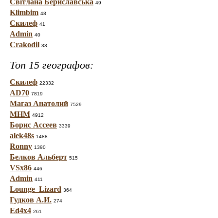
Світлана Бериславська
49
Klimbim
48
Скилеф
41
Admin
40
Crakodil
33
Топ 15 географов:
Скилеф
22332
AD70
7819
Магаз Анатолий
7529
МНМ
4912
Борис Ассеев
3339
alek48s
1488
Ronny
1390
Белков Альберт
515
VSx86
446
Admin
411
Lounge_Lizard
364
Гудков А.И.
274
Ed4x4
261