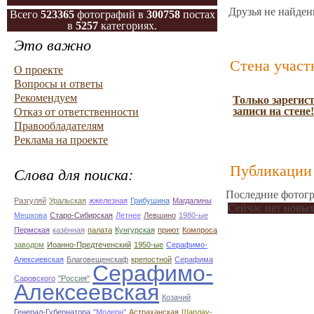
Друзья не найден
Всего
523365
фотографий в
300758
постах
в
5257
категориях.
Это важно
Стена участ
О проекте
Вопросы и ответы
Рекомендуем
Только зарегис
записи на стене!
Отказ от ответственности
Правообладателям
Реклама на проекте
Публикации 
Слова для поиска:
Последние фотогр
Разгуляй
Уральская
жжелезная
Грибушина
Магдалины
Сейчас нет новых
Мешкова
Старо-Сибирская
Летнее
Левшино
1980-ые
Пермская
казённая
палата
Кунгурская
приют
Компроса
заводом
Иоанно-Предтеченский
1950-ые
Серафимо-
Алексиевская
Благовещенскаф
крепостной
Серафима
Серафимо-
Саровского
"Россия"
Алексеевская
Козачий
Генерал-Губернатора
"Модерн"
Астраханская
Шарлау-