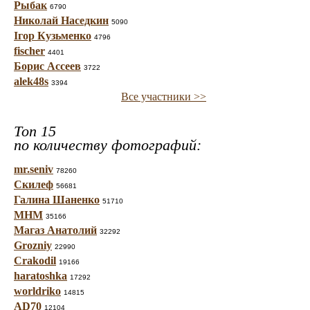
Рыбак
6790
Николай Наседкин
5090
Ігор Кузьменко
4796
fischer
4401
Борис Ассеев
3722
alek48s
3394
Все участники >>
Топ 15
по количеству фотографий:
mr.seniv
78260
Скилеф
56681
Галина Шаненко
51710
МНМ
35166
Магаз Анатолий
32292
Grozniy
22990
Crakodil
19166
haratoshka
17292
worldriko
14815
AD70
12104