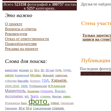
Друзья не найден
Всего
523358
фотографий в
300757
постах
в
5257
категориях.
Это важно
Стена участ
О проекте
Вопросы и ответы
Рекомендуем
Только зарегис
Отказ от ответственности
записи на стене!
Правообладателям
Реклама на проекте
Публикации 
Слова для поиска:
Последние фотогр
магистрат
досекин
ст.
50-х
20-
20-тые
года.
годах.
Сейчас нет новых
ампир
Блаженный
Москвы.
Мовзаей.
памятник.
год.
Харьков.
р.Москва
Бассейн.
Колокол.
1934г.1910г.
1928г.
Рлтёмкинская
Ф.Я.Алексеев
Мариуполь.
площадь.
Вокзал.
Базарова
ул.
фотография.
Театр.
сторона.
Фонтан.
сквер.
фото.
улица.
Итальянска
Банк.
Греческая
50-е
Гимназия.
40-е
Спасательная
станция.