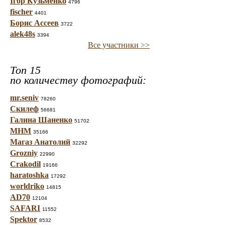
Ігор Кузьменко
4796
fischer
4401
Борис Ассеев
3722
alek48s
3394
Все участники >>
Топ 15
по количеству фотографий:
mr.seniv
78260
Скилеф
56681
Галина Шаненко
51702
МНМ
35166
Магаз Анатолий
32292
Grozniy
22990
Crakodil
19166
haratoshka
17292
worldriko
14815
AD70
12104
SAFARI
11552
Spektor
8532