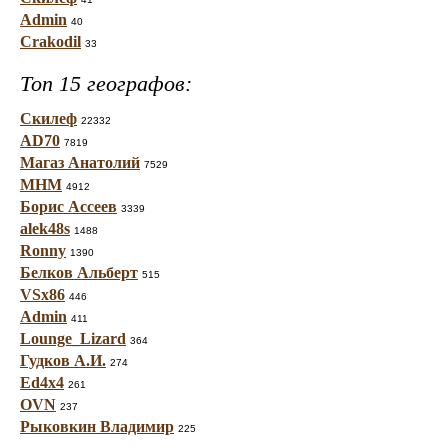
Admin
40
Crakodil
33
Топ 15 географов:
Скилеф
22332
AD70
7819
Магаз Анатолий
7529
МНМ
4912
Борис Ассеев
3339
alek48s
1488
Ronny
1390
Белков Альберт
515
VSx86
446
Admin
411
Lounge_Lizard
364
Гудков А.И.
274
Ed4x4
261
OVN
237
Рыковкин Владимир
225