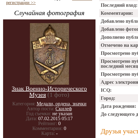
регистрации >>
Последний вход:
Случайная фотография
Комментарии:
Добавлено публ
Добавлено фото
Дополнено публ
Отмечено на ка
Просмотрено пу
Просмотрено пу
последний месяц
Просмотрено пуб
Адрес электрон
Знак Военно-Исторического
ICQ:
Музея
(1 фото)
Город:
Категория:
Медали, ордена, значки
Дата рождения:
Автор поста:
Скилеф
Год съемки:
не указан
До следующего 
Дата:
07.02.2015 05:17
Рейтинг:
0
Комментарии:
0
Друзья учас
Карта:
-