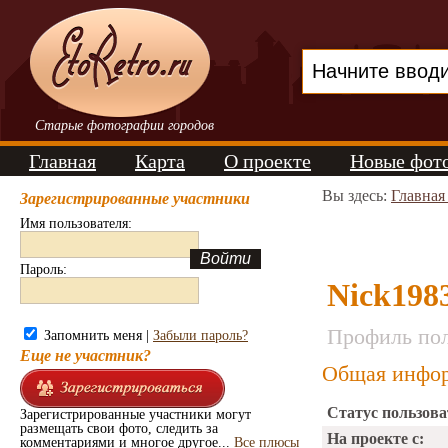
Старые фотографии городов
Главная
Карта
О проекте
Новые фот
Вы здесь:
Главная
Зарегистрированные участники
Имя пользователя:
Пароль:
Nick1983
Профиль пол
Запомнить меня |
Забыли пароль?
Еще не участник?
Общая инфор
Статус пользова
Зарегистрированные участники могут
размещать свои фото, следить за
На проекте с:
комментариями и многое другое...
Все плюсы