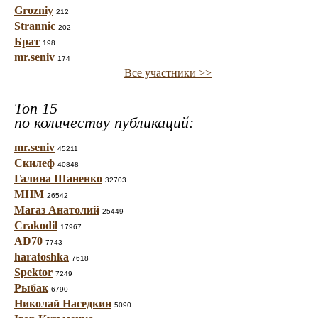
Grozniy
212
Strannic
202
Брат
198
mr.seniv
174
Все участники >>
Топ 15
по количеству публикаций:
mr.seniv
45211
Скилеф
40848
Галина Шаненко
32703
МНМ
26542
Магаз Анатолий
25449
Crakodil
17967
AD70
7743
haratoshka
7618
Spektor
7249
Рыбак
6790
Николай Наседкин
5090