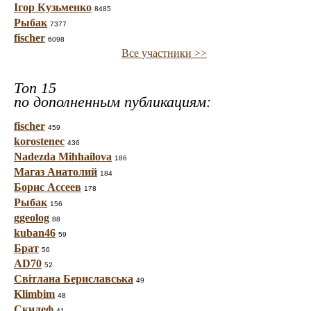
Ігор Кузьменко
8485
Рыбак
7377
fischer
6098
Все участники >>
Топ 15
по дополненным публикациям:
fischer
459
korostenec
436
Nadezda Mihhailova
186
Магаз Анатолий
184
Борис Ассеев
178
Рыбак
156
ggeolog
88
kuban46
59
Брат
56
AD70
52
Світлана Бериславська
49
Klimbim
48
Скилеф
41