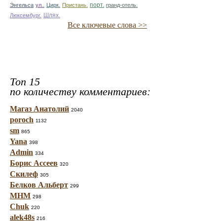
Энгельса
ул..
Цирк.
Пристань.
порт.
гранд-отель.
Люксембург.
Шлях.
Все ключевые слова >>
Топ 15
по количеству комментариев:
Магаз Анатолий
2040
poroch
1132
sm
865
Yana
398
Admin
334
Борис Ассеев
320
Скилеф
305
Белков Альберт
299
МНМ
298
Chuk
220
alek48s
216