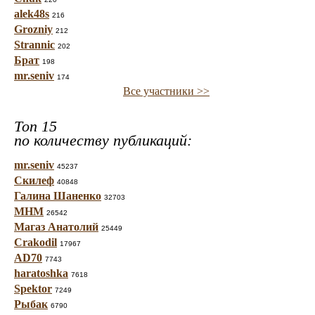
alek48s
216
Grozniy
212
Strannic
202
Брат
198
mr.seniv
174
Все участники >>
Топ 15
по количеству публикаций:
mr.seniv
45237
Скилеф
40848
Галина Шаненко
32703
МНМ
26542
Магаз Анатолий
25449
Crakodil
17967
AD70
7743
haratoshka
7618
Spektor
7249
Рыбак
6790