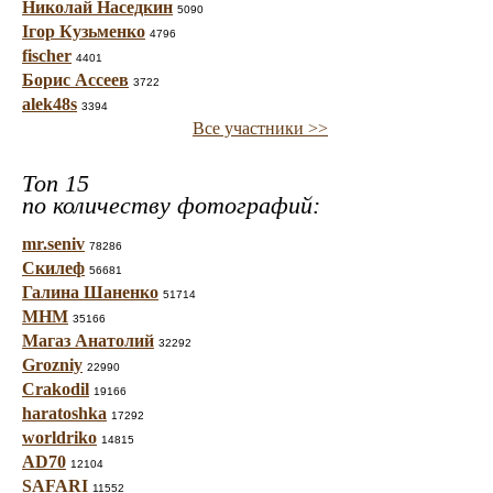
Николай Наседкин
5090
Ігор Кузьменко
4796
fischer
4401
Борис Ассеев
3722
alek48s
3394
Все участники >>
Топ 15
по количеству фотографий:
mr.seniv
78286
Скилеф
56681
Галина Шаненко
51714
МНМ
35166
Магаз Анатолий
32292
Grozniy
22990
Crakodil
19166
haratoshka
17292
worldriko
14815
AD70
12104
SAFARI
11552