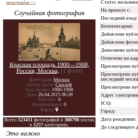
Статус пользова
регистрации >>
На проекте с:
Случайная фотография
Последний вход:
Комментарии:
Добавлено публ
Добавлено фото
Дополнено публ
Отмечено на ка
Красная площадь 1900—1908,
Просмотрено пу
Россия, Москва,
(1 фото)
Просмотрено пу
последний месяц
Категория:
Москва
Автор поста:
Скилеф
Просмотрено пуб
Год съемки:
1900-1908
Дата:
26.04.2015 06:28
Адрес электрон
Рейтинг:
0
ICQ:
Комментарии:
0
Карта:
Город:
Дата рождения:
Всего
523451
фотографий в
300790
постах
в
5257
категориях.
До следующего 
Это важно