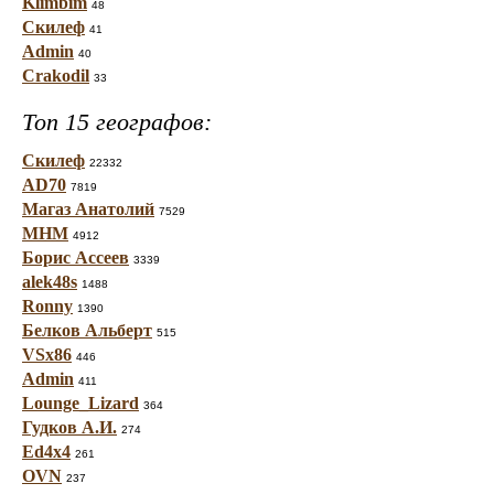
Klimbim
48
Скилеф
41
Admin
40
Crakodil
33
Топ 15 географов:
Скилеф
22332
AD70
7819
Магаз Анатолий
7529
МНМ
4912
Борис Ассеев
3339
alek48s
1488
Ronny
1390
Белков Альберт
515
VSx86
446
Admin
411
Lounge_Lizard
364
Гудков А.И.
274
Ed4x4
261
OVN
237