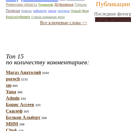
Публикации 
Дубровица
Ровенская область
Горынь
Радивилiв
Полесье
Ковель
райцентр
лиски
околица
Новый Двор
Последние фотогр
Красноуфимск
старое пожарное депо
Сейчас нет новых
Все ключевые слова >>
Топ 15
по количеству комментариев:
Магаз Анатолий
2040
poroch
1132
sm
865
Yana
398
Admin
334
Борис Ассеев
320
Скилеф
305
Белков Альберт
299
МНМ
298
Chuk
220