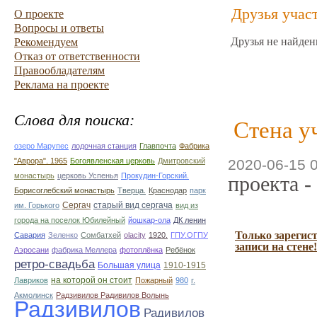
Друзья учас
О проекте
Вопросы и ответы
Друзья не найден
Рекомендуем
Отказ от ответственности
Правообладателям
Реклама на проекте
Слова для поиска:
Стена у
озеро Марупес
лодочная станция
Главпочта
Фабрика
"Аврора". 1965
Богоявленская церковь
Дмитровский
2020-06-15 
монастырь
церковь Успенья
Прокудин-Горский.
проекта -
Борисоглебский монастырь
Тверца.
Краснодар
парк
Сергач
старый вид сергача
им. Горького
вид из
города на поселок Юбилейный
йошкар-ола
ДК ленин
Только зарегис
Савария
Зеленко
Сомбатхей
olacity
1920.
ГПУ.ОГПУ
записи на стене!
Аэросани
фабрика Меллера
фотоплёнка
Ребёнок
ретро-свадьба
Большая улица
1910-1915
на которой он стоит
Лавриков
Пожарный
980
г.
Акмолинск
Радзивилов Радивилов Волынь
Радзивилов
Радивилов