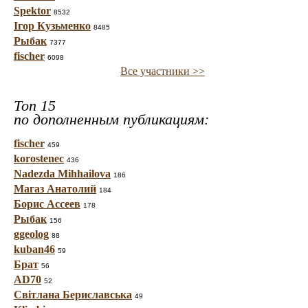
Spektor
8532
Ігор Кузьменко
8485
Рыбак
7377
fischer
6098
Все участники >>
Топ 15
по дополненным публикациям:
fischer
459
korostenec
436
Nadezda Mihhailova
186
Магаз Анатолий
184
Борис Ассеев
178
Рыбак
156
ggeolog
88
kuban46
59
Брат
56
AD70
52
Світлана Бериславська
49