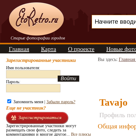
Старые фотографии городов
Главная
Карта
О проекте
Новые фот
Вы здесь:
Главная
Зарегистрированные участники
Имя пользователя:
Пароль:
Tavajo
Запомнить меня |
Забыли пароль?
Еще не участник?
Профиль пол
Общая инфор
Зарегистрированные участники могут
размещать свои фото, следить за
комментариями и многое другое...
Все плюсы