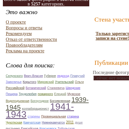
в
5257
категориях.
Это важно
Стена участ
О проекте
Вопросы и ответы
Рекомендуем
Только зарегис
записи на стене!
Отказ от ответственности
Правообладателям
Реклама на проекте
Публикации 
Слова для поиска:
Последние фотогр
Селунского
Вкмч.Власия
Губерня
ледоход
Плавучий
Сейчас нет новых
Завеличье
Корытого
Мирожский
Учительский
Ольги
Россикйской
Ботанический
Станкевича
Шведские
Пещера
Трудолюбия
пожарного
Елецкий
Мужское
1939-
Водоподъемная
Богоугодное
Богоявленная
1941-
1945
коллаборационист
1943
старины
Провинциальная
старина
2011
Чукоткская
Камчатская
Нижнекамчатск
душе
пустынно
Енисейская
Красноярск
Тобольская