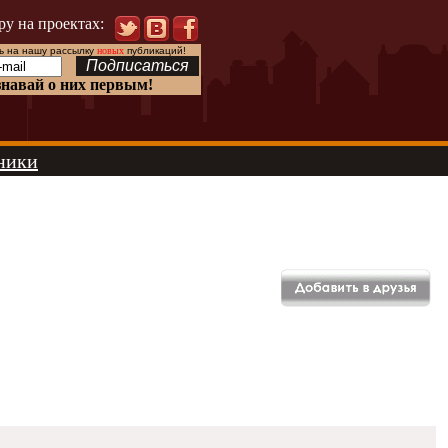
ру на проектах:
 на нашу рассылку
новых
публикаций!
знавай о них первым!
ники