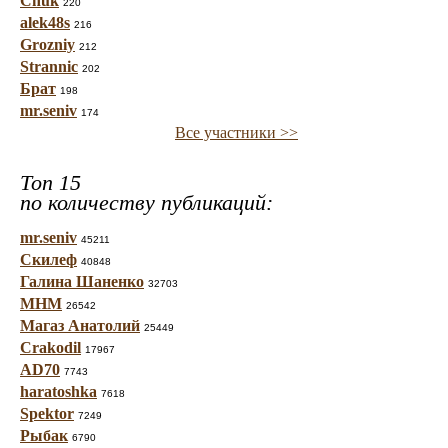
Chuk
220
alek48s
216
Grozniy
212
Strannic
202
Брат
198
mr.seniv
174
Все участники >>
Топ 15
по количеству публикаций:
mr.seniv
45211
Скилеф
40848
Галина Шаненко
32703
МНМ
26542
Магаз Анатолий
25449
Crakodil
17967
AD70
7743
haratoshka
7618
Spektor
7249
Рыбак
6790