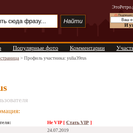
ЭтоРетро.
(!)
Подпишись
И у
о
Популярные фото
Комментарии
Участ
 страница
> Профиль участника: yulia39rus
us
ьзователя
мация:
теля:
Не VIP [
Стать VIP
]
24.07.2019