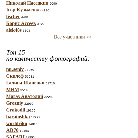
Николай Наседкин
5090
Ігор Кузьменко
4796
fischer
4401
Борис Ассеев
3722
alek48s
3394
Все участники >>
Топ 15
по количеству фотографий:
mr.seniv
78260
Скилеф
56681
Галина Шаненко
51710
МНМ
35166
Магаз Анатолий
32292
Grozniy
22990
Crakodil
19166
haratoshka
17292
worldriko
14815
AD70
12104
SAFARI
11552