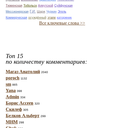
Тюменская
Тобольск
Алеутской
Суйфунская
Г.И.
Мессионерская
Шарж
Чуркин
Эгель
Коммерческая
осуждённый
этапе
каторжник
Все ключевые слова >>
Топ 15
по количеству комментариев:
Магаз Анатолий
2040
poroch
1132
sm
865
Yana
398
Admin
334
Борис Ассеев
320
Скилеф
305
Белков Альберт
299
МНМ
298