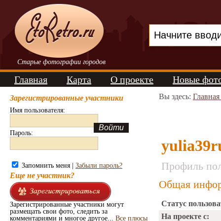
Старые фотографии городов
Главная
Карта
О проекте
Новые фот
Вы здесь:
Главная
Зарегистрированные участники
Имя пользователя:
Пароль:
yulia39r
Профиль пол
Запомнить меня |
Забыли пароль?
Еще не участник?
Общая инфор
Статус пользова
Зарегистрированные участники могут
размещать свои фото, следить за
На проекте с:
комментариями и многое другое...
Все плюсы