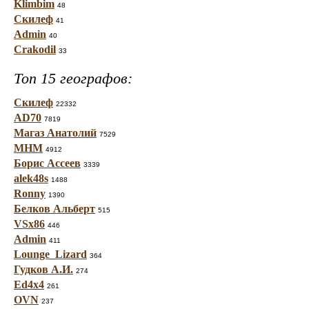
Klimbim
48
Скилеф
41
Admin
40
Crakodil
33
Топ 15 географов:
Скилеф
22332
AD70
7819
Магаз Анатолий
7529
МНМ
4912
Борис Ассеев
3339
alek48s
1488
Ronny
1390
Белков Альберт
515
VSx86
446
Admin
411
Lounge_Lizard
364
Гудков А.И.
274
Ed4x4
261
OVN
237