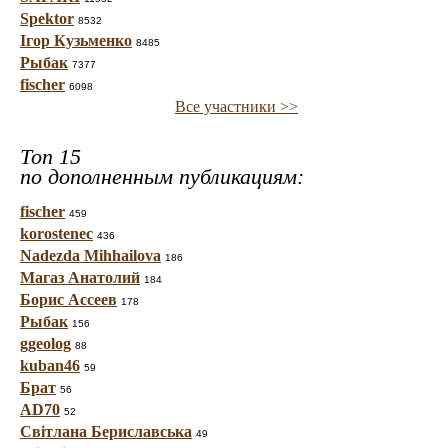
Spektor
8532
Ігор Кузьменко
8485
Рыбак
7377
fischer
6098
Все участники >>
Топ 15
по дополненным публикациям:
fischer
459
korostenec
436
Nadezda Mihhailova
186
Магаз Анатолий
184
Борис Ассеев
178
Рыбак
156
ggeolog
88
kuban46
59
Брат
56
AD70
52
Світлана Бериславська
49