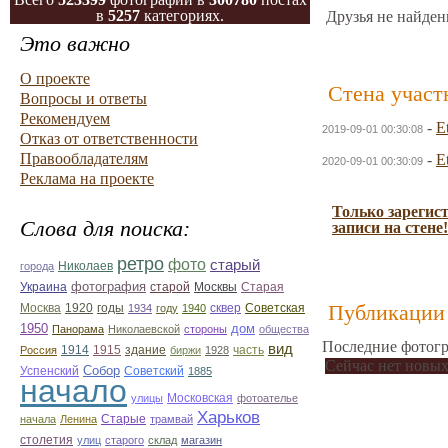
в
5257
категориях.
Друзья не найден
Это важно
О проекте
Стена участ
Вопросы и ответы
Рекомендуем
-
E
2019-09-01 00:30:08
Отказ от ответственности
Правообладателям
-
E
2020-09-01 00:30:09
Реклама на проекте
Только зарегис
Слова для поиска:
записи на стене!
ретро
фото
старый
Николаев
города
фотография
Украина
Старая
старой
Москвы
Публикации 
Москва
1920
годы
сквер
1934
году
1940
Советская
1950
дом
Панорама
Николаевской
стороны
общества
Последние фотогр
вид
1914
1915
здание
Россия
биржи
1928
часть
Сейчас нет новых
Собор
Успенский
Советский
1885
начало
улицы
Московская
фотоателье
Харьков
Старые
начала
Ленина
трамвай
столетия
улиц
старого
склад
магазин