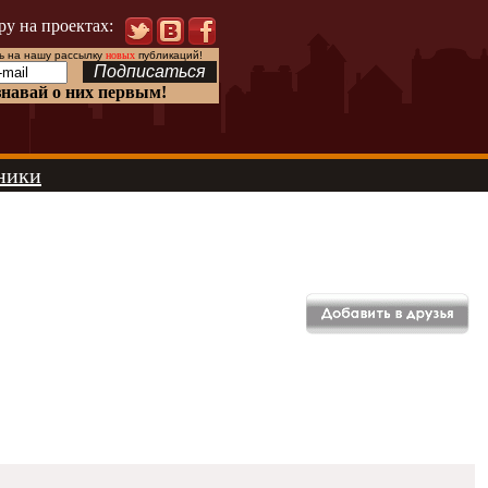
ру на проектах:
 на нашу рассылку
новых
публикаций!
знавай о них первым!
ники