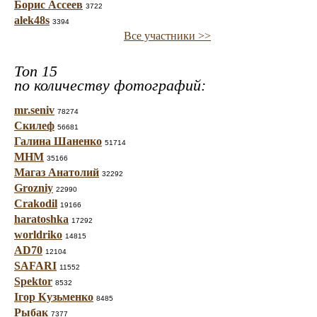
Борис Ассеев
3722
alek48s
3394
Все участники >>
Топ 15
по количеству фотографий:
mr.seniv
78274
Скилеф
56681
Галина Шаненко
51714
МНМ
35166
Магаз Анатолий
32292
Grozniy
22990
Crakodil
19166
haratoshka
17292
worldriko
14815
AD70
12104
SAFARI
11552
Spektor
8532
Ігор Кузьменко
8485
Рыбак
7377