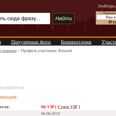
ЭтоРетро.
(!)
Подпишись
И у
о
Популярные фото
Комментарии
Участ
 страница
> Профиль участника: Rossosh
ьзователя
мация:
теля:
Не VIP [
Стать VIP
]
06.06.2019