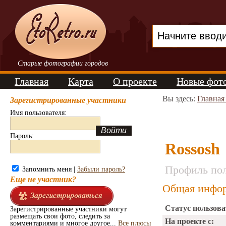
Старые фотографии городов
Главная
Карта
О проекте
Новые фот
Вы здесь:
Главная
Зарегистрированные участники
Имя пользователя:
Пароль:
Rossosh
Профиль пол
Запомнить меня |
Забыли пароль?
Еще не участник?
Общая инфор
Статус пользова
Зарегистрированные участники могут
размещать свои фото, следить за
На проекте с:
комментариями и многое другое...
Все плюсы