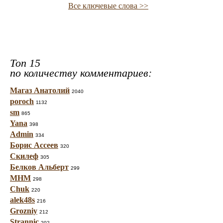
Все ключевые слова >>
Топ 15
по количеству комментариев:
Магаз Анатолий
2040
poroch
1132
sm
865
Yana
398
Admin
334
Борис Ассеев
320
Скилеф
305
Белков Альберт
299
МНМ
298
Chuk
220
alek48s
216
Grozniy
212
Strannic
202