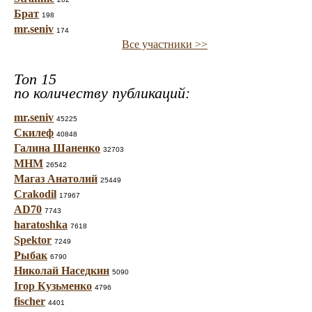
Брат
198
mr.seniv
174
Все участники >>
Топ 15
по количеству публикаций:
mr.seniv
45225
Скилеф
40848
Галина Шаненко
32703
МНМ
26542
Магаз Анатолий
25449
Crakodil
17967
AD70
7743
haratoshka
7618
Spektor
7249
Рыбак
6790
Николай Наседкин
5090
Ігор Кузьменко
4796
fischer
4401