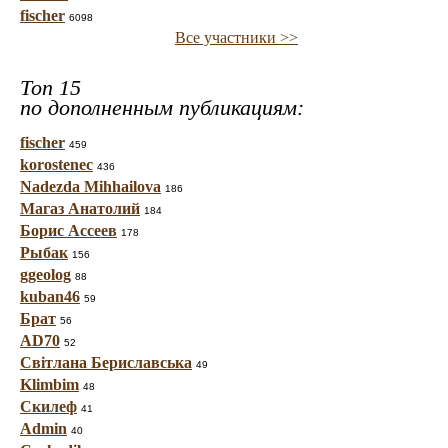
fischer
6098
Все участники >>
Топ 15
по дополненным публикациям:
fischer
459
korostenec
436
Nadezda Mihhailova
186
Магаз Анатолий
184
Борис Ассеев
178
Рыбак
156
ggeolog
88
kuban46
59
Брат
56
AD70
52
Світлана Бериславська
49
Klimbim
48
Скилеф
41
Admin
40