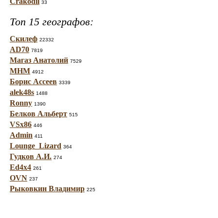
Crakodil
33
Топ 15 географов:
Скилеф
22332
AD70
7819
Магаз Анатолий
7529
МНМ
4912
Борис Ассеев
3339
alek48s
1488
Ronny
1390
Белков Альберт
515
VSx86
446
Admin
411
Lounge_Lizard
364
Гудков А.И.
274
Ed4x4
261
OVN
237
Рыковкин Владимир
225