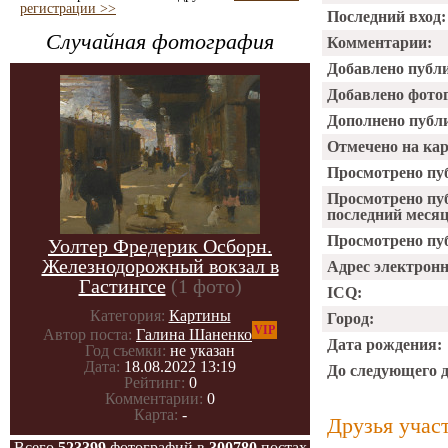
регистрации >>
Последний вход:
Случайная фотография
Комментарии:
Добавлено публ
Добавлено фото
Дополнено публ
Отмечено на ка
Просмотрено пу
Просмотрено пу
последний месяц
Просмотрено пуб
Уолтер Фредерик Осборн.
Железнодорожный вокзал в
Адрес электрон
Гастингсе
(1 фото)
ICQ:
Категория:
Картины
Город:
VIP
Автор поста:
Галина Шаненко
Дата рождения:
Год съемки:
не указан
Дата:
18.08.2022 13:19
До следующего 
Рейтинг:
0
Комментарии:
0
Карта:
-
Друзья учас
Всего
523399
фотографий в
300780
постах