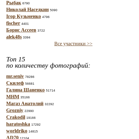
Рыбак
6790
Николай Наседкин
5090
Ігор Кузьменко
4796
fischer
4401
Борис Ассеев
3722
alek48s
3394
Все участники >>
Топ 15
по количеству фотографий:
mr.seniv
78286
Скилеф
56681
Галина Шаненко
51714
МНМ
35166
Магаз Анатолий
32292
Grozniy
22990
Crakodil
19166
haratoshka
17292
worldriko
14815
AD70
12104