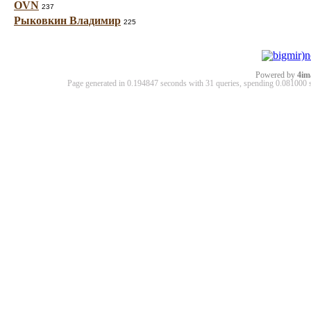
OVN
237
Рыковкин Владимир
225
Powered by
4im
Page generated in 0.194847 seconds with 31 queries, spending 0.08100