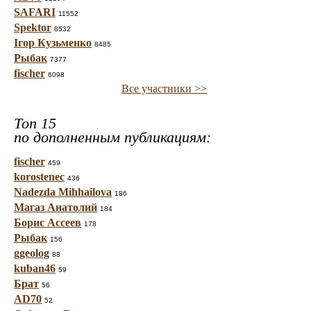
SAFARI
11552
Spektor
8532
Ігор Кузьменко
8485
Рыбак
7377
fischer
6098
Все участники >>
Топ 15
по дополненным публикациям:
fischer
459
korostenec
436
Nadezda Mihhailova
186
Магаз Анатолий
184
Борис Ассеев
178
Рыбак
156
ggeolog
88
kuban46
59
Брат
56
AD70
52