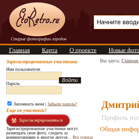
Старые фотографии городов
Главная
Карта
О проекте
Новые фот
Вы здесь:
Главная
Зарегистрированные участники
Имя пользователя:
Пароль:
Дмитрий
Запомнить меня |
Забыли пароль?
Еще не участник?
Профиль пол
Общая инфор
Зарегистрированные участники могут
размещать свои фото, следить за
комментариями и многое другое...
Все плюсы