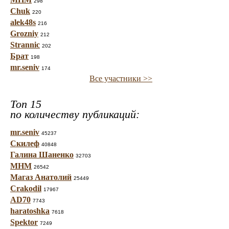
298
Chuk
220
alek48s
216
Grozniy
212
Strannic
202
Брат
198
mr.seniv
174
Все участники >>
Топ 15
по количеству публикаций:
mr.seniv
45237
Скилеф
40848
Галина Шаненко
32703
МНМ
26542
Магаз Анатолий
25449
Crakodil
17967
AD70
7743
haratoshka
7618
Spektor
7249