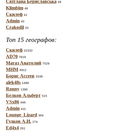
Світлана Бериславська
49
Klimbim
48
Скилеф
41
Admin
40
Crakodil
33
Топ 15 географов:
Скилеф
22332
AD70
7819
Магаз Анатолий
7529
МНМ
4912
Борис Ассеев
3339
alek48s
1488
Ronny
1390
Белков Альберт
515
VSx86
446
Admin
411
Lounge_Lizard
364
Гудков А.И.
274
Ed4x4
261