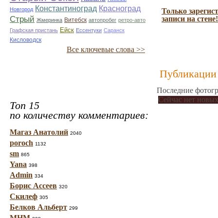
Константиноград
Красноград
Новгород
Только зарегис
Стрый
записи на стене!
Витебск
Жмеринка
автопробег
ретро-авто
Ейск
Графская пристань
Ессентуки
Саранск
Кисловодск
Все ключевые слова >>
Публикации 
Последние фотогр
Сейчас нет новых
Топ 15
по количеству комментариев:
Магаз Анатолий
2040
poroch
1132
sm
865
Yana
398
Admin
334
Борис Ассеев
320
Скилеф
305
Белков Альберт
299
МНМ