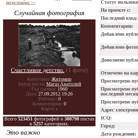
Статус пользова
регистрации >>
На проекте с:
Случайная фотография
Последний вход:
Комментарии:
Добавлено публ
Добавлено фото
Дополнено публ
Счастливое детство.
(1 фото)
Отмечено на ка
Категория:
Житомир
Просмотрено пу
Автор поста:
Магаз Анатолий
Год съемки:
1960
Просмотрено пу
Дата:
27.09.2012 19:26
последний месяц
Рейтинг:
0
Просмотрено пуб
Комментарии:
0
Карта:
-
Адрес электрон
ICQ:
Всего
523451
фотографий в
300790
постах
в
5257
категориях.
Город:
Это важно
Дата рождения: