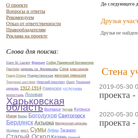
До следующего 
О проекте
Вопросы и ответы
Рекомендуем
Друзья учас
Отказ от ответственности
Правообладателям
Друзья не найден
Реклама на проекте
Слова для поиска:
Gare St. Lazare
Франция
Собор Парижской Богоматери
Стена у
Сена
Пантео́н
церковь св. Женевьевы
классицизм
женская гимназия
Гранд Опера
Рождественская
Траурное шествие
Невский проспект
Оцуп
Троицкая
2019-05-30 
1912-1914
Раменское
церковь
ул.Чугунова
проекта -
Лозовая
моностырь
Харьковская
область
Купянск
Волчанск
Чугуев
2020-05-30 
Богодухов
Святогорск
Изюм
Валки
проекта -
Бердянск
Ахтырка
Введенская церковь
Сумы
Таганрог
Лубны
Уездных
мест.
Старый Оскол
Казань
Нижний