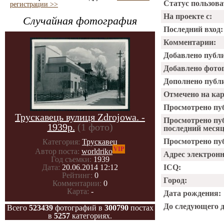
Статус пользова
регистрации >>
На проекте с:
Случайная фотография
Последний вход:
Комментарии:
Добавлено публ
Добавлено фото
Дополнено публ
Отмечено на ка
Просмотрено пу
Трускавець вулиця Zdrojowa. -
Просмотрено пу
1939р.
(1 фото)
последний месяц
Просмотрено пуб
Категория:
Трускавец
VIP
Автор поста:
worldriko
Адрес электрон
Год съемки:
1939
ICQ:
Дата:
20.06.2014 12:12
Рейтинг:
0
Город:
Комментарии:
0
Карта:
-
Дата рождения:
До следующего 
Всего
523439
фотографий в
300790
постах
в
5257
категориях.