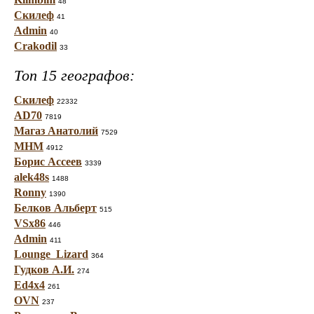
48
Скилеф
41
Admin
40
Crakodil
33
Топ 15 географов:
Скилеф
22332
AD70
7819
Магаз Анатолий
7529
МНМ
4912
Борис Ассеев
3339
alek48s
1488
Ronny
1390
Белков Альберт
515
VSx86
446
Admin
411
Lounge_Lizard
364
Гудков А.И.
274
Ed4x4
261
OVN
237