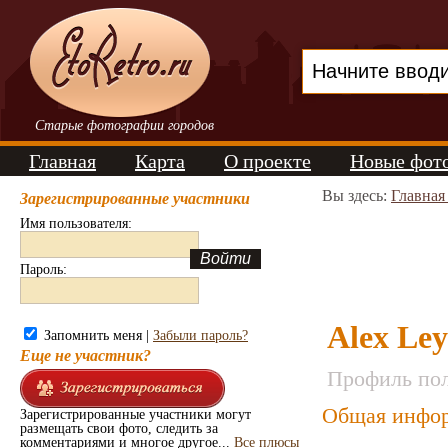
Старые фотографии городов
Главная
Карта
О проекте
Новые фот
Вы здесь:
Главная
Зарегистрированные участники
Имя пользователя:
Пароль:
Alex Le
Запомнить меня |
Забыли пароль?
Еще не участник?
Профиль пол
Общая инфор
Зарегистрированные участники могут
размещать свои фото, следить за
комментариями и многое другое...
Все плюсы