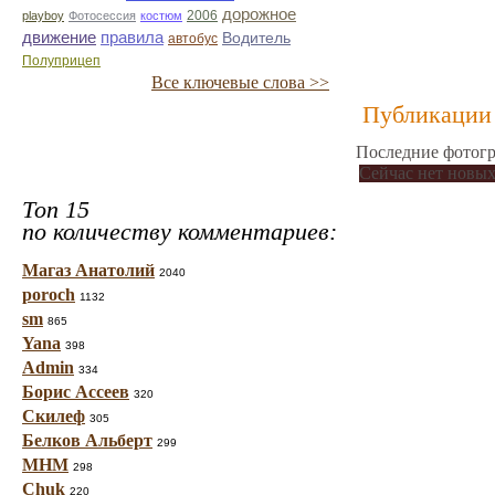
дорожное
playboy
Фотосессия
костюм
2006
движение
правила
Водитель
автобус
Полуприцеп
Все ключевые слова >>
Публикации 
Последние фотогр
Сейчас нет новых
Топ 15
по количеству комментариев:
Магаз Анатолий
2040
poroch
1132
sm
865
Yana
398
Admin
334
Борис Ассеев
320
Скилеф
305
Белков Альберт
299
МНМ
298
Chuk
220