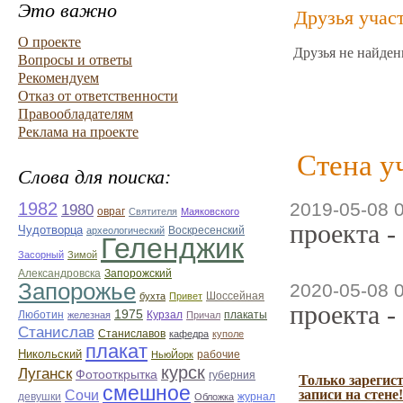
Это важно
Друзья учас
О проекте
Друзья не найден
Вопросы и ответы
Рекомендуем
Отказ от ответственности
Правообладателям
Реклама на проекте
Стена у
Слова для поиска:
1982
2019-05-08 
1980
овраг
Святителя
Маяковского
проекта -
Чудотворца
Воскресенский
археологический
Геленджик
Засорный
Зимой
Александровска
Запорожский
Запорожье
2020-05-08 
бухта
Привет
Шоссейная
проекта -
1975
Люботин
железная
Курзал
Причал
плакаты
Станислав
Станиславов
кафедра
куполе
плакат
Никольский
рабочие
НьюЙорк
курск
Луганск
Фотооткрытка
губерния
Только зарегис
смешное
Сочи
записи на стене!
журнал
девушки
Обложка