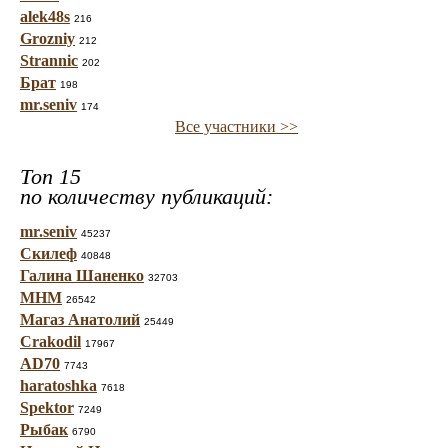
alek48s
216
Grozniy
212
Strannic
202
Брат
198
mr.seniv
174
Все участники >>
Топ 15
по количеству публикаций:
mr.seniv
45237
Скилеф
40848
Галина Шаненко
32703
МНМ
26542
Магаз Анатолий
25449
Crakodil
17967
AD70
7743
haratoshka
7618
Spektor
7249
Рыбак
6790