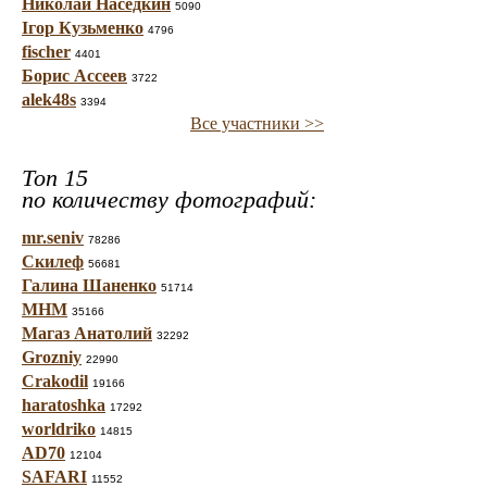
Николай Наседкин
5090
Ігор Кузьменко
4796
fischer
4401
Борис Ассеев
3722
alek48s
3394
Все участники >>
Топ 15
по количеству фотографий:
mr.seniv
78286
Скилеф
56681
Галина Шаненко
51714
МНМ
35166
Магаз Анатолий
32292
Grozniy
22990
Crakodil
19166
haratoshka
17292
worldriko
14815
AD70
12104
SAFARI
11552