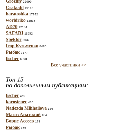
Grozniy
22990
Crakodil
19166
haratoshka
17292
worldriko
14815
AD70
12104
SAFARI
11552
Spektor
8532
Ігор Кузьменко
8485
Рыбак
7377
fischer
6098
Все участники >>
Топ 15
по дополненным публикациям:
fischer
459
korostenec
436
Nadezda Mihhailova
186
Магаз Анатолий
184
Борис Ассеев
178
Рыбак
156