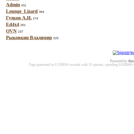
Admin
411
Lounge_Lizard
364
Гудков А.И.
274
Ed4x4
261
OVN
237
Рыковкин Владимир
225
Powered by
4im
Page generated in 0.359934 seconds with 31 queries, spending 0.02000