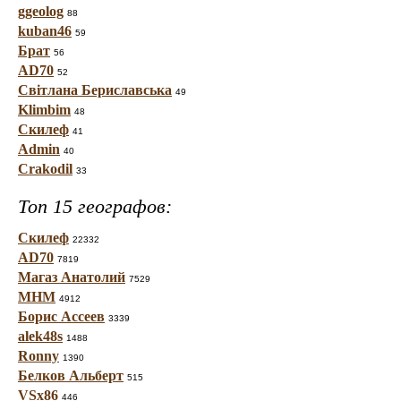
ggeolog
88
kuban46
59
Брат
56
AD70
52
Світлана Бериславська
49
Klimbim
48
Скилеф
41
Admin
40
Crakodil
33
Топ 15 географов:
Скилеф
22332
AD70
7819
Магаз Анатолий
7529
МНМ
4912
Борис Ассеев
3339
alek48s
1488
Ronny
1390
Белков Альберт
515
VSx86
446