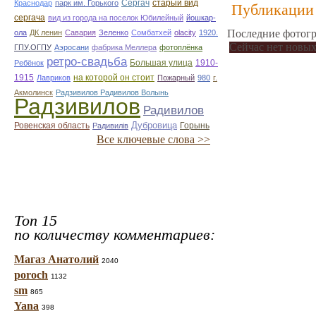
Сергач
старый вид
Краснодар
парк им. Горького
Публикации 
сергача
вид из города на поселок Юбилейный
йошкар-
Последние фотогр
ола
ДК ленин
Савария
Зеленко
Сомбатхей
olacity
1920.
Сейчас нет новых
ГПУ.ОГПУ
Аэросани
фабрика Меллера
фотоплёнка
ретро-свадьба
Большая улица
1910-
Ребёнок
1915
на которой он стоит
Лавриков
Пожарный
980
г.
Акмолинск
Радзивилов Радивилов Волынь
Радзивилов
Радивилов
Дубровица
Ровенская область
Горынь
Радивилiв
Все ключевые слова >>
Топ 15
по количеству комментариев:
Магаз Анатолий
2040
poroch
1132
sm
865
Yana
398