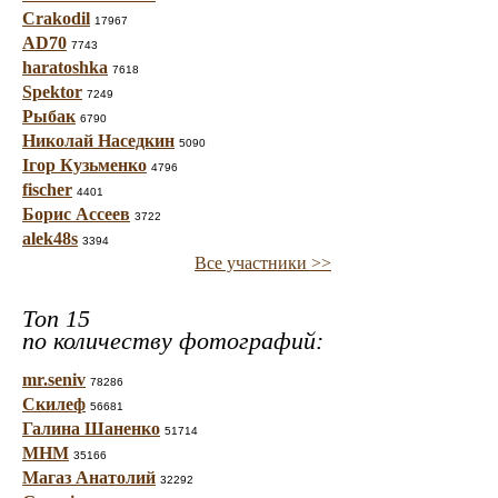
Crakodil
17967
AD70
7743
haratoshka
7618
Spektor
7249
Рыбак
6790
Николай Наседкин
5090
Ігор Кузьменко
4796
fischer
4401
Борис Ассеев
3722
alek48s
3394
Все участники >>
Топ 15
по количеству фотографий:
mr.seniv
78286
Скилеф
56681
Галина Шаненко
51714
МНМ
35166
Магаз Анатолий
32292