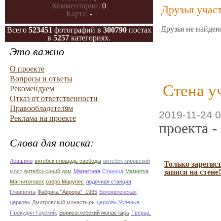
Комментарии:
0
Друзья учас
Карта:
-
Друзья не найден
Всего
523451
фотографий в
300790
постах
в
5257
категориях.
Это важно
О проекте
Вопросы и ответы
Стена у
Рекомендуем
Отказ от ответственности
Правообладателям
2019-11-24 0
Реклама на проекте
проекта -
Слова для поиска:
Лёвшино
витебск площадь свободы
витебск кировский
Только зарегис
записи на стене!
мост
витебск синий дом
Магнитная
Станица
Магнитка
Магнитогорск
озеро Марупес
лодочная станция
Главпочта
Фабрика "Аврора". 1965
Богоявленская
церковь
Дмитровский монастырь
церковь Успенья
Прокудин-Горский.
Борисоглебский монастырь
Тверца.