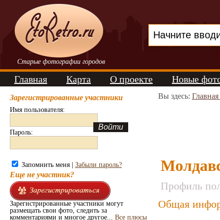
Старые фотографии городов
Главная
Карта
О проекте
Новые фот
Вы здесь:
Главная
Зарегистрированные участники
Имя пользователя:
Пароль:
Молдав
Запомнить меня |
Забыли пароль?
Еще не участник?
Профиль пол
Общая инфор
Зарегистрированные участники могут
размещать свои фото, следить за
комментариями и многое другое...
Все плюсы