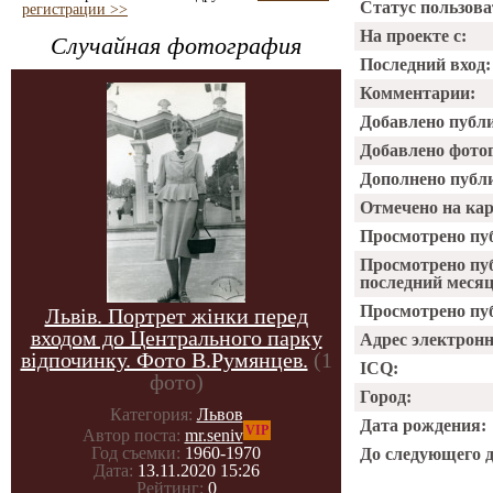
Статус пользова
регистрации >>
На проекте с:
Случайная фотография
Последний вход:
Комментарии:
Добавлено публ
Добавлено фото
Дополнено публ
Отмечено на ка
Просмотрено пу
Просмотрено пу
последний месяц
Просмотрено пуб
Львів. Портрет жінки перед
входом до Центрального парку
Адрес электрон
відпочинку. Фото В.Румянцев.
(1
ICQ:
фото)
Город:
Категория:
Львов
Дата рождения:
VIP
Автор поста:
mr.seniv
Год съемки:
1960-1970
До следующего 
Дата:
13.11.2020 15:26
Рейтинг:
0