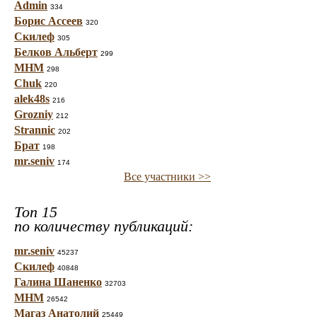
Admin
334
Борис Ассеев
320
Скилеф
305
Белков Альберт
299
МНМ
298
Chuk
220
alek48s
216
Grozniy
212
Strannic
202
Брат
198
mr.seniv
174
Все участники >>
Топ 15
по количеству публикаций:
mr.seniv
45237
Скилеф
40848
Галина Шаненко
32703
МНМ
26542
Магаз Анатолий
25449