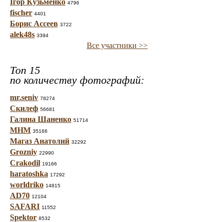
Ігор Кузьменко
4796
fischer
4401
Борис Ассеев
3722
alek48s
3394
Все участники >>
Топ 15
по количеству фотографий:
mr.seniv
78274
Скилеф
56681
Галина Шаненко
51714
МНМ
35166
Магаз Анатолий
32292
Grozniy
22990
Crakodil
19166
haratoshka
17292
worldriko
14815
AD70
12104
SAFARI
11552
Spektor
8532