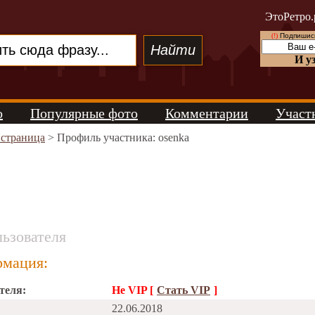
ЭтоРетро.
(!)
Подпишись
И у
о
Популярные фото
Комментарии
Участ
 страница
> Профиль участника: osenka
ьзователя
мация:
теля:
Не VIP [
Стать VIP
]
22.06.2018