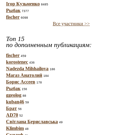
Ігор Кузьменко
8485
Рыбак
7377
fischer
6098
Все участники >>
Топ 15
по дополненным публикациям:
fischer
459
korostenec
436
Nadezda Mihhailova
186
Магаз Анатолий
184
Борис Ассеев
178
Рыбак
156
ggeolog
88
kuban46
59
Брат
56
AD70
52
Світлана Бериславська
49
Klimbim
48
Скилеф