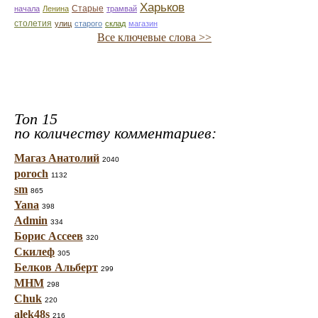
Харьков
Старые
начала
Ленина
трамвай
столетия
улиц
старого
склад
магазин
Все ключевые слова >>
Топ 15
по количеству комментариев:
Магаз Анатолий
2040
poroch
1132
sm
865
Yana
398
Admin
334
Борис Ассеев
320
Скилеф
305
Белков Альберт
299
МНМ
298
Chuk
220
alek48s
216