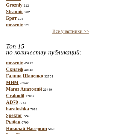
Grozniy
212
Strannic
202
Брат
198
mr.seniv
174
Все участники >>
Топ 15
по количеству публикаций:
mr.seniv
45225
Скилеф
40848
Галина Шаненко
32703
МНМ
26542
Магаз Анатолий
25449
Crakodil
17967
AD70
7743
haratoshka
7618
Spektor
7249
Рыбак
6790
Николай Наседкин
5090