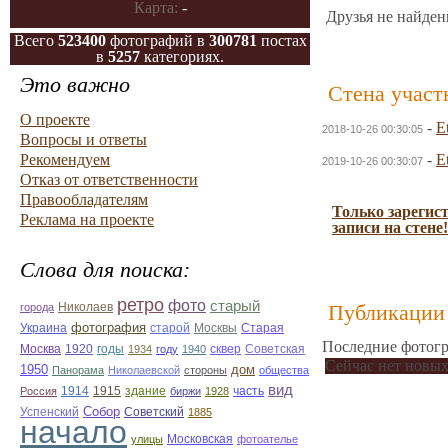
Карта:
-
Друзья не найден
Всего
523400
фотографий в
300781
постах
в
5257
категориях.
Это важно
Стена участ
О проекте
-
E
2018-10-26 00:30:05
Вопросы и ответы
Рекомендуем
-
E
2019-10-26 00:30:07
Отказ от ответственности
Правообладателям
Только зарегис
Реклама на проекте
записи на стене!
Слова для поиска:
ретро
фото
старый
Николаев
Публикации 
города
фотография
Украина
Старая
старой
Москвы
Последние фотогр
Москва
1920
годы
сквер
1934
году
1940
Советская
Сейчас нет новых
1950
дом
Панорама
Николаевской
стороны
общества
вид
1914
1915
здание
Россия
биржи
1928
часть
Собор
Успенский
Советский
1885
начало
улицы
Московская
фотоателье