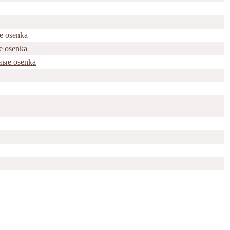
е osenka
е osenka
ные osenka