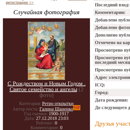
регистрации >>
Последний вход:
Случайная фотография
Комментарии:
Добавлено публ
Добавлено фото
Дополнено публ
Отмечено на ка
Просмотрено пу
Просмотрено пу
последний месяц
Просмотрено пуб
Адрес электрон
С Рождеством и Новым Годом .
ICQ:
Святое семейство и ангелы
(2
Город:
фото)
Дата рождения:
Категория:
Ретро открытки
До следующего 
VIP
Автор поста:
Галина Шаненко
Год съемки:
1900-1917
Дата:
27.12.2018 23:03
Друзья учас
Рейтинг:
0
Комментарии:
0