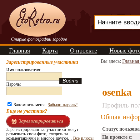
Старые фотографии городов
Главная
Карта
О проекте
Новые фот
Вы здесь:
Главная
Зарегистрированные участники
Имя пользователя:
Пароль:
osenka
Профиль пол
Запомнить меня |
Забыли пароль?
Еще не участник?
Общая инфор
Статус пользова
Зарегистрированные участники могут
размещать свои фото, следить за
На проекте с:
комментариями и многое другое...
Все плюсы