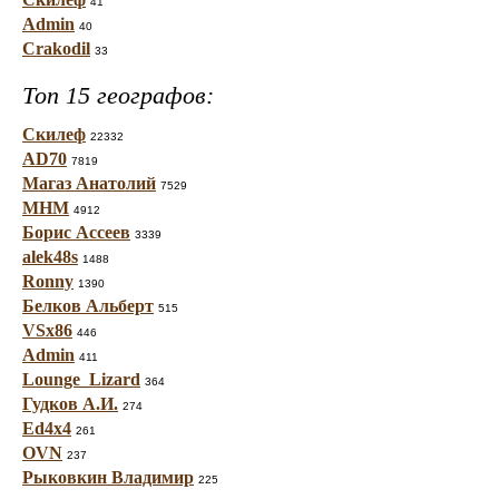
41
Admin
40
Crakodil
33
Топ 15 географов:
Скилеф
22332
AD70
7819
Магаз Анатолий
7529
МНМ
4912
Борис Ассеев
3339
alek48s
1488
Ronny
1390
Белков Альберт
515
VSx86
446
Admin
411
Lounge_Lizard
364
Гудков А.И.
274
Ed4x4
261
OVN
237
Рыковкин Владимир
225