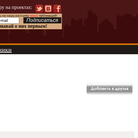
ру на проектах:
 на нашу рассылку
новых
публикаций!
знавай о них первым!
ники