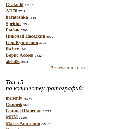
Crakodil
17967
AD70
7743
haratoshka
7618
Spektor
7249
Рыбак
6790
Николай Наседкин
5090
Ігор Кузьменко
4796
fischer
4401
Борис Ассеев
3722
alek48s
3394
Все участники >>
Топ 15
по количеству фотографий:
mr.seniv
78274
Скилеф
56681
Галина Шаненко
51714
МНМ
35166
Магаз Анатолий
32292