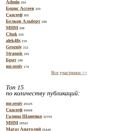
Admin
334
Борис Ассеев
320
Скилеф
305
Белков Альберт
299
МНМ
298
Chuk
220
alek48s
216
Grozniy
212
Strannic
202
Брат
198
mr.seniv
174
Все участники >>
Топ 15
по количеству публикаций:
mr.seniv
45225
Скилеф
40848
Галина Шаненко
32703
МНМ
26542
Магаз Анатолий
25449