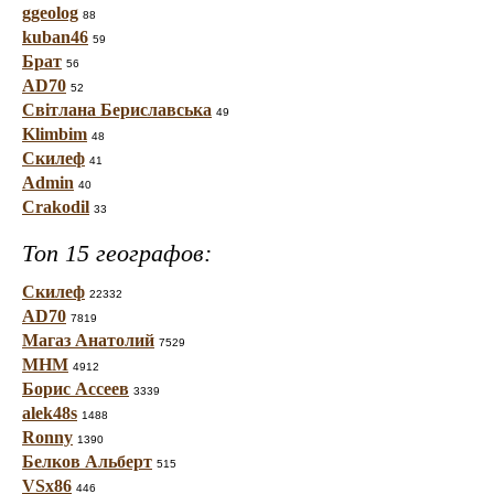
ggeolog
88
kuban46
59
Брат
56
AD70
52
Світлана Бериславська
49
Klimbim
48
Скилеф
41
Admin
40
Crakodil
33
Топ 15 географов:
Скилеф
22332
AD70
7819
Магаз Анатолий
7529
МНМ
4912
Борис Ассеев
3339
alek48s
1488
Ronny
1390
Белков Альберт
515
VSx86
446