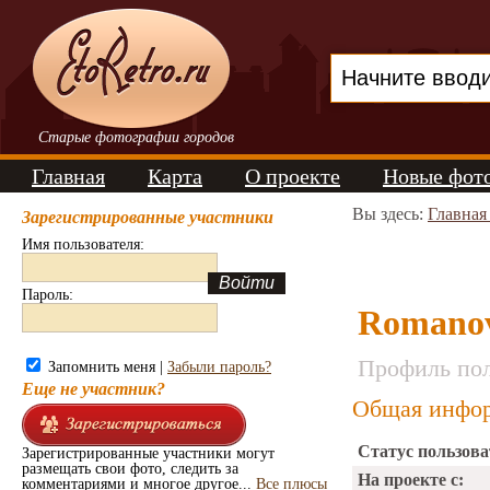
Старые фотографии городов
Главная
Карта
О проекте
Новые фот
Вы здесь:
Главная
Зарегистрированные участники
Имя пользователя:
Пароль:
Romano
Профиль пол
Запомнить меня |
Забыли пароль?
Еще не участник?
Общая инфор
Статус пользова
Зарегистрированные участники могут
размещать свои фото, следить за
На проекте с:
комментариями и многое другое...
Все плюсы