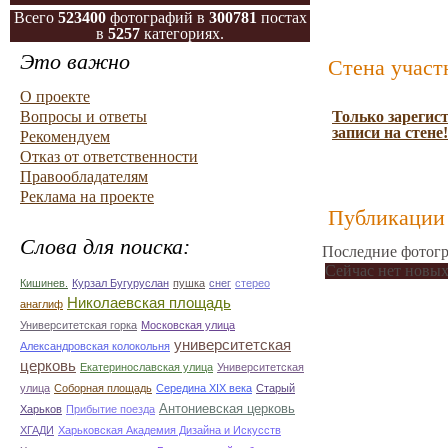
Всего
523400
фотографий в
300781
постах
в
5257
категориях.
Это важно
Стена участ
О проекте
Вопросы и ответы
Только зарегис
записи на стене!
Рекомендуем
Отказ от ответственности
Правообладателям
Реклама на проекте
Публикации 
Слова для поиска:
Последние фотогр
Сейчас нет новых
Кишинев.
Курзал Бугуруслан
пушка
снег
стерео
Николаевская площадь
анаглиф
Университетская горка
Московская улица
университетская
Александровская колокольня
церковь
Екатеринославская улица
Университетская
улица
Соборная площадь
Середина XIX века
Старый
Антониевская церковь
Харьков
Прибытие поезда
ХГАДИ
Харьковская Академия Дизайна и Искусств