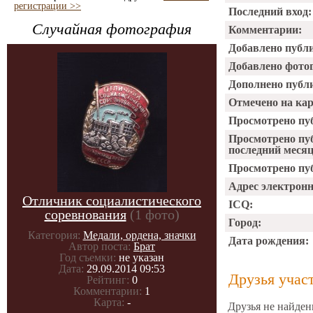
регистрации >>
Последний вход:
Случайная фотография
Комментарии:
Добавлено публ
Добавлено фото
Дополнено публ
Отмечено на ка
Просмотрено пу
Просмотрено пу
последний месяц
Просмотрено пуб
Адрес электрон
Отличник социалистического
ICQ:
соревнования
(1 фото)
Город:
Категория:
Медали, ордена, значки
Дата рождения:
Автор поста:
Брат
Год съемки:
не указан
Дата:
29.09.2014 09:53
Друзья учас
Рейтинг:
0
Комментарии:
1
Карта:
-
Друзья не найден