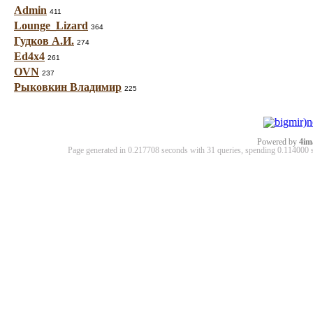
Admin
411
Lounge_Lizard
364
Гудков А.И.
274
Ed4x4
261
OVN
237
Рыковкин Владимир
225
Powered by
4im
Page generated in 0.217708 seconds with 31 queries, spending 0.11400