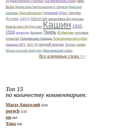
Художественное училище
Богоявленский собор
река
Волга
Монастырь Картезианцев в г.Береза
Красные
казармы
Бреский вокзал
Первомай
Букет
Зарубин
Алупка
ЗВЕРИ
ГАЗ-67-420
автомобиль Бугуруслан
Кашин
1910-
Кинель мост Бугуруслан
Тверь
1916
минводы
Калинин
Ю.Никулин
почтовая
открытка
Сергиевская площадь
Благовещенский собор
речной вокзал
Харьков 1871
1937-38
Лопань
конкм
Монастырский переулок
Николаевский собор
Все ключевые слова >>
Топ 15
по количеству комментариев:
Магаз Анатолий
2040
poroch
1132
sm
865
Yana
398