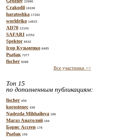
Grozniy
22990
Crakodil
19166
haratoshka
17292
worldriko
14815
AD70
12104
SAFARI
11552
Spektor
8532
Ігор Кузьменко
8485
Рыбак
7377
fischer
6098
Все участники >>
Топ 15
по дополненным публикациям:
fischer
459
korostenec
436
Nadezda Mihhailova
186
Магаз Анатолий
184
Борис Ассеев
178
Рыбак
156