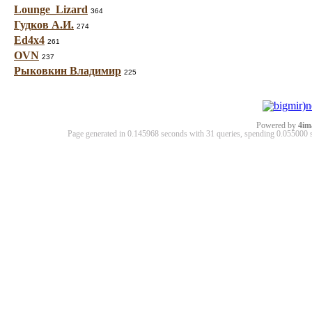
Lounge_Lizard
364
Гудков А.И.
274
Ed4x4
261
OVN
237
Рыковкин Владимир
225
Powered by
4im
Page generated in 0.145968 seconds with 31 queries, spending 0.05500