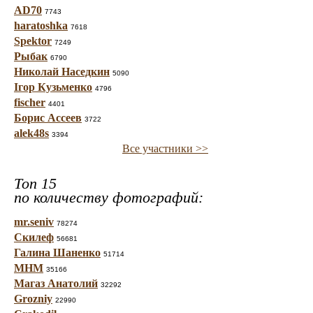
AD70
7743
haratoshka
7618
Spektor
7249
Рыбак
6790
Николай Наседкин
5090
Ігор Кузьменко
4796
fischer
4401
Борис Ассеев
3722
alek48s
3394
Все участники >>
Топ 15
по количеству фотографий:
mr.seniv
78274
Скилеф
56681
Галина Шаненко
51714
МНМ
35166
Магаз Анатолий
32292
Grozniy
22990