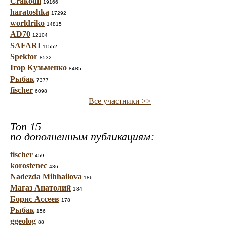
Crakodil
19166
haratoshka
17292
worldriko
14815
AD70
12104
SAFARI
11552
Spektor
8532
Ігор Кузьменко
8485
Рыбак
7377
fischer
6098
Все участники >>
Топ 15
по дополненным публикациям:
fischer
459
korostenec
436
Nadezda Mihhailova
186
Магаз Анатолий
184
Борис Ассеев
178
Рыбак
156
ggeolog
88