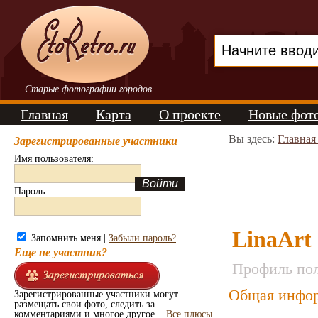
Старые фотографии городов
Главная
Карта
О проекте
Новые фот
Вы здесь:
Главная
Зарегистрированные участники
Имя пользователя:
Пароль:
LinaArt
Запомнить меня |
Забыли пароль?
Еще не участник?
Профиль пол
Общая инфор
Зарегистрированные участники могут
размещать свои фото, следить за
комментариями и многое другое...
Все плюсы