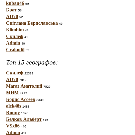
kuban46
59
Брат
56
AD70
52
Світлана Бериславська
49
Klimbim
48
Скилеф
41
Admin
40
Crakodil
33
Топ 15 географов:
Скилеф
22332
AD70
7819
Магаз Анатолий
7529
МНМ
4912
Борис Ассеев
3339
alek48s
1488
Ronny
1390
Белков Альберт
515
VSx86
446
Admin
411