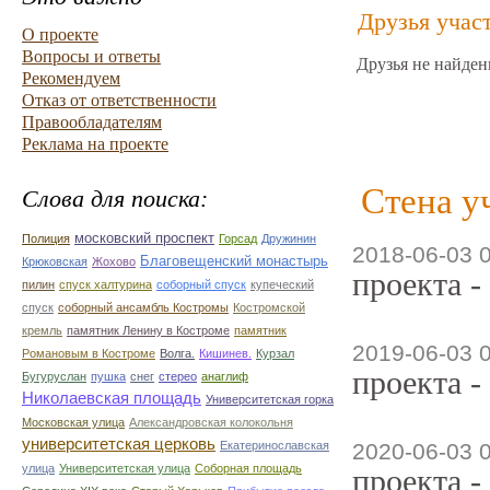
Друзья учас
О проекте
Вопросы и ответы
Друзья не найден
Рекомендуем
Отказ от ответственности
Правообладателям
Реклама на проекте
Стена у
Слова для поиска:
московский проспект
Полиция
Горсад
Дружинин
2018-06-03 
Благовещенский монастырь
Крюковская
Жохово
проекта -
пилин
спуск халтурина
соборный спуск
купеческий
спуск
соборный ансамбль Костромы
Костромской
кремль
памятник Ленину в Костроме
памятник
2019-06-03 
Романовым в Костроме
Волга.
Кишинев.
Курзал
проекта -
Бугуруслан
пушка
снег
стерео
анаглиф
Николаевская площадь
Университетская горка
Московская улица
Александровская колокольня
университетская церковь
Екатеринославская
2020-06-03 
улица
Университетская улица
Соборная площадь
проекта -