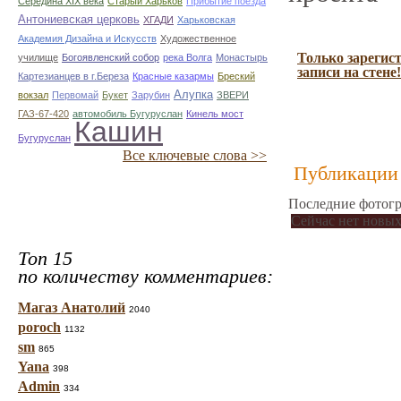
Середина XIX века
Старый Харьков
Прибытие поезда
Антониевская церковь
ХГАДИ
Харьковская
Академия Дизайна и Искусств
Художественное
Только зарегис
училище
Богоявленский собор
река Волга
Монастырь
записи на стене!
Картезианцев в г.Береза
Красные казармы
Бреский
Алупка
вокзал
Первомай
Букет
Зарубин
ЗВЕРИ
ГАЗ-67-420
автомобиль Бугуруслан
Кинель мост
Кашин
Бугуруслан
Все ключевые слова >>
Публикации 
Последние фотогр
Сейчас нет новых
Топ 15
по количеству комментариев:
Магаз Анатолий
2040
poroch
1132
sm
865
Yana
398
Admin
334