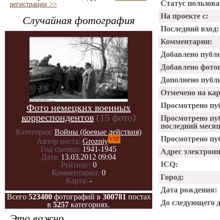
Статус пользова
регистрации >>
На проекте с:
Случайная фотография
Последний вход:
Комментарии:
Добавлено публ
Добавлено фото
Дополнено публ
Отмечено на ка
Просмотрено пу
Фото немецких военных
корреспондентов
(15 фото)
Просмотрено пу
последний месяц
Категория:
Войны (боевые действия)
Просмотрено пуб
VIP
Автор поста:
Grozniy
Год съемки:
1941-1945
Адрес электрон
Дата:
13.03.2012 09:04
ICQ:
Рейтинг:
0
Комментарии:
0
Город:
Карта:
-
Дата рождения:
Всего
523400
фотографий в
300781
постах
До следующего 
в
5257
категориях.
Это важно