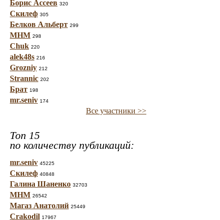
Борис Ассеев
320
Скилеф
305
Белков Альберт
299
МНМ
298
Chuk
220
alek48s
216
Grozniy
212
Strannic
202
Брат
198
mr.seniv
174
Все участники >>
Топ 15
по количеству публикаций:
mr.seniv
45225
Скилеф
40848
Галина Шаненко
32703
МНМ
26542
Магаз Анатолий
25449
Crakodil
17967