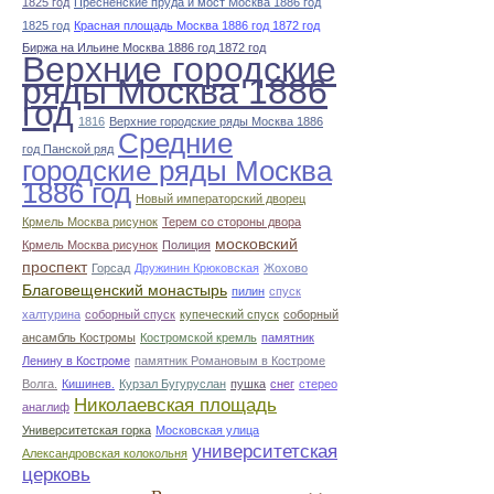
1825 год
Пресненские пруда и мост Москва 1886 год
1825 год
Красная площадь Москва 1886 год 1872 год
Биржа на Ильине Москва 1886 год 1872 год
Верхние городские
ряды Москва 1886
год
1816
Верхние городские ряды Москва 1886
Средние
год Панской ряд
городские ряды Москва
1886 год
Новый императорский дворец
Крмель Москва рисунок
Терем со стороны двора
московский
Крмель Москва рисунок
Полиция
проспект
Горсад
Дружинин Крюковская
Жохово
Благовещенский монастырь
пилин
спуск
халтурина
соборный спуск
купеческий спуск
соборный
ансамбль Костромы
Костромской кремль
памятник
Ленину в Костроме
памятник Романовым в Костроме
Волга.
Кишинев.
Курзал Бугуруслан
пушка
снег
стерео
Николаевская площадь
анаглиф
Университетская горка
Московская улица
университетская
Александровская колокольня
церковь