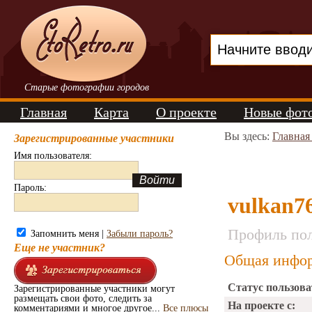
Старые фотографии городов
Главная
Карта
О проекте
Новые фот
Вы здесь:
Главная
Зарегистрированные участники
Имя пользователя:
Пароль:
vulkan7
Профиль пол
Запомнить меня |
Забыли пароль?
Еще не участник?
Общая инфор
Статус пользова
Зарегистрированные участники могут
размещать свои фото, следить за
На проекте с:
комментариями и многое другое...
Все плюсы