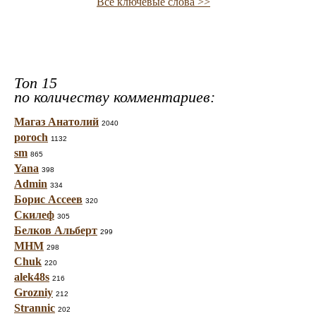
Все ключевые слова >>
Топ 15
по количеству комментариев:
Магаз Анатолий
2040
poroch
1132
sm
865
Yana
398
Admin
334
Борис Ассеев
320
Скилеф
305
Белков Альберт
299
МНМ
298
Chuk
220
alek48s
216
Grozniy
212
Strannic
202