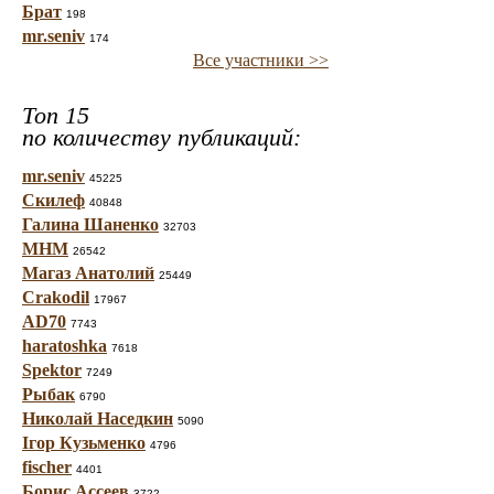
Брат
198
mr.seniv
174
Все участники >>
Топ 15
по количеству публикаций:
mr.seniv
45225
Скилеф
40848
Галина Шаненко
32703
МНМ
26542
Магаз Анатолий
25449
Crakodil
17967
AD70
7743
haratoshka
7618
Spektor
7249
Рыбак
6790
Николай Наседкин
5090
Ігор Кузьменко
4796
fischer
4401
Борис Ассеев
3722