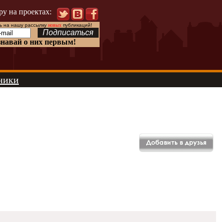
ру на проектах:
 на нашу рассылку
новых
публикаций!
знавай о них первым!
ники