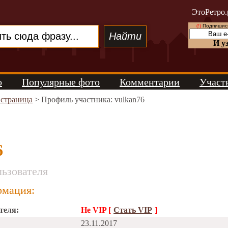
ЭтоРетро.
(!)
Подпишись
И у
о
Популярные фото
Комментарии
Участ
 страница
> Профиль участника: vulkan76
6
ьзователя
мация:
теля:
Не VIP [
Стать VIP
]
23.11.2017