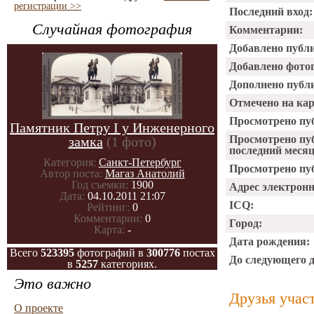
регистрации >>
Последний вход:
Случайная фотография
Комментарии:
Добавлено публ
Добавлено фото
Дополнено публ
Отмечено на ка
Просмотрено пу
Памятник Петру I у Инженерного
Просмотрено пу
замка
(1 фото)
последний месяц
Категория:
Санкт-Петербург
Просмотрено пуб
Автор поста:
Магаз Анатолий
Год съемки:
1900
Адрес электрон
Дата:
04.10.2011 21:07
ICQ:
Рейтинг:
0
Комментарии:
0
Город:
Карта:
-
Дата рождения:
Всего
523395
фотографий в
300776
постах
До следующего 
в
5257
категориях.
Это важно
Друзья учас
О проекте