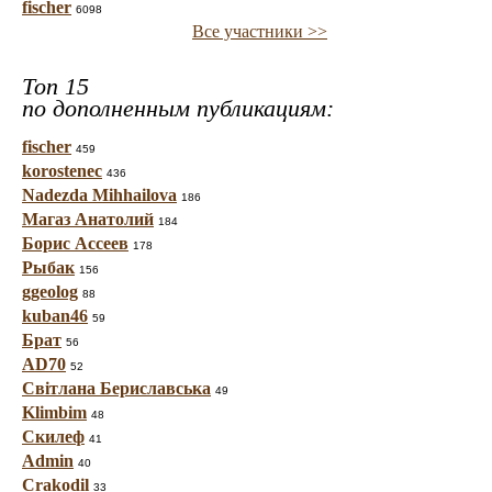
fischer
6098
Все участники >>
Топ 15
по дополненным публикациям:
fischer
459
korostenec
436
Nadezda Mihhailova
186
Магаз Анатолий
184
Борис Ассеев
178
Рыбак
156
ggeolog
88
kuban46
59
Брат
56
AD70
52
Світлана Бериславська
49
Klimbim
48
Скилеф
41
Admin
40
Crakodil
33