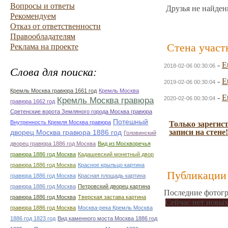
Вопросы и ответы
Друзья не найден
Рекомендуем
Отказ от ответственности
Правообладателям
Стена участ
Реклама на проекте
-
E
2018-02-06 00:30:06
Слова для поиска:
-
E
2019-02-06 00:30:04
Кремль Москва гравюра 1661 год
Кремль Москва
-
E
2020-02-06 00:30:04
Кремль Москва гравюра
гравюра 1662 год
Сретенские ворота Земляного города Москва гравюра
Потешный
Внутренность Кремля Москва гравюра
Только зарегис
записи на стене!
дворец Москва гравюра 1886 год
Головинский
дворец гравюра 1886 год Москва
Вид из Москворечья
гравюра 1886 год Москва
Кадашевский монетный двор
гравюра 1886 год Москва
Красное крыльцо картина
Публикации 
гравюра 1886 год Москва
Красная площадь картина
гравюра 1886 год Москва
Петровский дворец картина
Последние фотогр
гравюра 1886 год Москва
Тверская застава картина
Сейчас нет новых
гравюра 1886 год Москва
Москва-река Кремль Москва
1886 год 1823 год
Вид каменного моста Москва 1886 год