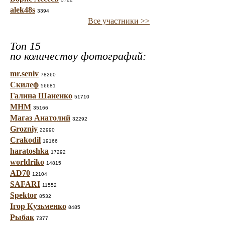
alek48s
3394
Все участники >>
Топ 15
по количеству фотографий:
mr.seniv
78260
Скилеф
56681
Галина Шаненко
51710
МНМ
35166
Магаз Анатолий
32292
Grozniy
22990
Crakodil
19166
haratoshka
17292
worldriko
14815
AD70
12104
SAFARI
11552
Spektor
8532
Ігор Кузьменко
8485
Рыбак
7377