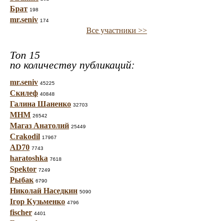
Брат
198
mr.seniv
174
Все участники >>
Топ 15
по количеству публикаций:
mr.seniv
45225
Скилеф
40848
Галина Шаненко
32703
МНМ
26542
Магаз Анатолий
25449
Crakodil
17967
AD70
7743
haratoshka
7618
Spektor
7249
Рыбак
6790
Николай Наседкин
5090
Ігор Кузьменко
4796
fischer
4401