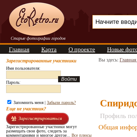
Старые фотографии городов
Главная
Карта
О проекте
Новые фот
Вы здесь:
Главная
Зарегистрированные участники
Имя пользователя:
Пароль:
Спирид
Запомнить меня |
Забыли пароль?
Еще не участник?
Профиль пол
Общая инфор
Зарегистрированные участники могут
размещать свои фото, следить за
комментариями и многое другое...
Все плюсы