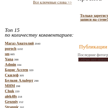
Все ключевые слова >>
Только зарегис
записи на стене!
Топ 15
по количеству комментариев:
Магаз Анатолий
2040
Публикации 
poroch
1132
sm
Последние фотогр
865
Yana
Сейчас нет новых
398
Admin
334
Борис Ассеев
320
Скилеф
305
Белков Альберт
299
МНМ
298
Chuk
220
alek48s
216
Grozniy
212
Strannic
202