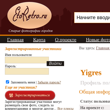
Старые фотографии городов
Главная
Карта
О проекте
Новые фот
Вы здесь:
Главная
Зарегистрированные участники
Имя пользователя:
Пароль:
Yigres
Профиль пол
Запомнить меня |
Забыли пароль?
Еще не участник?
Общая инфор
Статус пользова
Зарегистрированные участники могут
размещать свои фото, следить за
На проекте с:
комментариями и многое другое...
Все плюсы