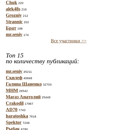
Chuk
220
alek48s
216
Grozniy
212
Strannic
202
Брат
198
mr.seniv
174
Все участники >>
Топ 15
по количеству публикаций:
mr.seniv
45211
Скилеф
40848
Галина Шаненко
32703
МНМ
26542
Магаз Анатолий
25449
Crakodil
17967
AD70
7743
haratoshka
7618
Spektor
7249
Рыбак
6790