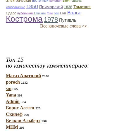
Электрическая
гавань
восточный
колония
1894
1850
Приморский
Таможня
1838
изображение
Волга
Одесс
Ока
публичная
Пушкин
Оки
рек
Кострома
1978
Путивль
Все ключевые слова >>
Топ 15
по количеству комментариев:
Магаз Анатолий
2040
poroch
1132
sm
865
Yana
398
Admin
334
Борис Ассеев
320
Скилеф
305
Белков Альберт
299
МНМ
298