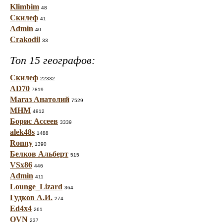
Klimbim
48
Скилеф
41
Admin
40
Crakodil
33
Топ 15 географов:
Скилеф
22332
AD70
7819
Магаз Анатолий
7529
МНМ
4912
Борис Ассеев
3339
alek48s
1488
Ronny
1390
Белков Альберт
515
VSx86
446
Admin
411
Lounge_Lizard
364
Гудков А.И.
274
Ed4x4
261
OVN
237