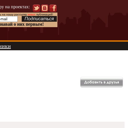
ру на проектах:
 на нашу рассылку
новых
публикаций!
знавай о них первым!
ники