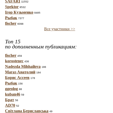
SAFARI
11552
Spektor
8532
Ігор Кузьменко
8485
Рыбак
7377
fischer
6098
Все участники >>
Топ 15
по дополненным публикациям:
fischer
459
korostenec
436
Nadezda Mihhailova
186
Магаз Анатолий
184
Борис Ассеев
178
Рыбак
156
ggeolog
88
kuban46
59
Брат
56
AD70
52
Світлана Бериславська
49