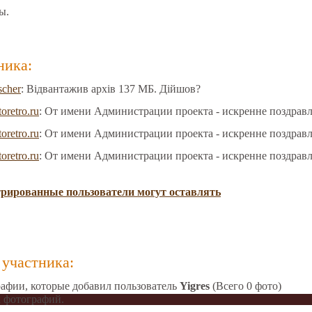
ы.
ника:
scher
: Відвантажив архів 137 МБ. Дійшов?
toretro.ru
: От имени Администрации проекта - искренне поздрав
toretro.ru
: От имени Администрации проекта - искренне поздрав
toretro.ru
: От имени Администрации проекта - искренне поздрав
трированные пользователи могут оставлять
участника:
афии, которые добавил пользователь
Yigres
(Всего 0 фото)
 фотографий.