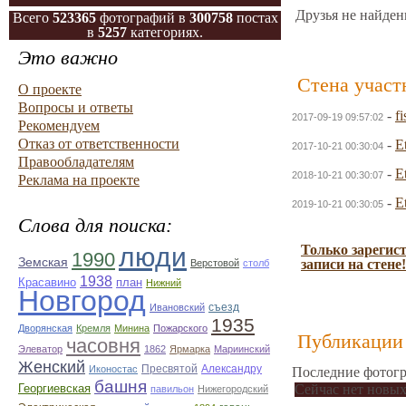
Друзья не найден
Всего
523365
фотографий в
300758
постах
в
5257
категориях.
Это важно
Стена участ
О проекте
Вопросы и ответы
-
fi
2017-09-19 09:57:02
Рекомендуем
Отказ от ответственности
-
E
2017-10-21 00:30:04
Правообладателям
-
E
2018-10-21 00:30:07
Реклама на проекте
-
E
2019-10-21 00:30:05
Слова для поиска:
люди
Только зарегис
1990
Земская
записи на стене!
Верстовой
столб
1938
Красавино
план
Нижний
Новгород
съезд
Ивановский
1935
Дворянская
Кремля
Минина
Пожарского
Публикации 
часовня
Элеватор
1862
Ярмарка
Мариинский
Женский
Пресвятой
Александру
Иконостас
Последние фотогр
башня
Георгиевская
Сейчас нет новых
павильон
Нижегородский