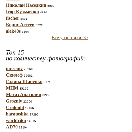
Николай Наседкин
5090
Ігор Кузьменко
4796
fischer
4401
Борис Ассеев
3722
alek48s
3394
Все участники >>
Топ 15
по количеству фотографий:
mr.seniv
78260
Скилеф
56681
Галина Шаненко
51710
МНМ
35166
Магаз Анатолий
32292
Grozniy
22990
Crakodil
19166
haratoshka
17292
worldriko
14815
AD70
12104