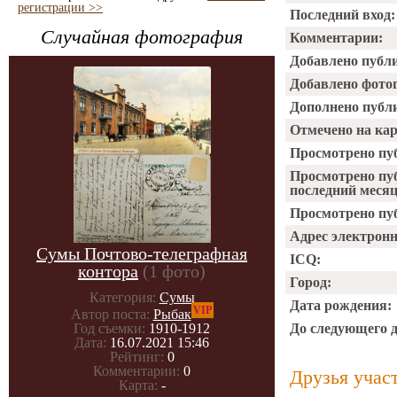
регистрации >>
Последний вход:
Случайная фотография
Комментарии:
Добавлено публ
Добавлено фото
Дополнено публ
Отмечено на ка
Просмотрено пу
Просмотрено пу
последний месяц
Просмотрено пуб
Адрес электрон
Сумы Почтово-телеграфная
ICQ:
контора
(1 фото)
Город:
Категория:
Сумы
Дата рождения:
VIP
Автор поста:
Рыбак
До следующего 
Год съемки:
1910-1912
Дата:
16.07.2021 15:46
Рейтинг:
0
Комментарии:
0
Друзья учас
Карта:
-