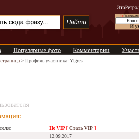
ЭтоРетро.
(!)
Подпишись
И у
о
Популярные фото
Комментарии
Участ
 страница
> Профиль участника: Yigres
ьзователя
мация:
теля:
Не VIP [
Стать VIP
]
12.09.2017