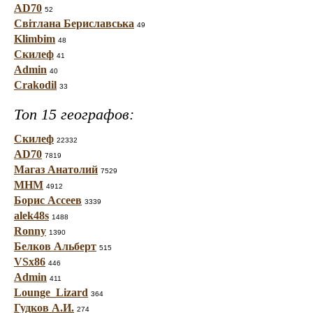
AD70
52
Світлана Бериславська
49
Klimbim
48
Скилеф
41
Admin
40
Crakodil
33
Топ 15 географов:
Скилеф
22332
AD70
7819
Магаз Анатолий
7529
МНМ
4912
Борис Ассеев
3339
alek48s
1488
Ronny
1390
Белков Альберт
515
VSx86
446
Admin
411
Lounge_Lizard
364
Гудков А.И.
274