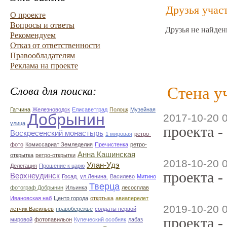
Друзья учас
О проекте
Вопросы и ответы
Друзья не найден
Рекомендуем
Отказ от ответственности
Правообладателям
Реклама на проекте
Стена у
Слова для поиска:
Гатчина
Железноводск
Елисаветград
Полоцк
Музейная
Добрынин
2017-10-20 
улица
проекта -
Воскресенский монастырь
1 мировая
ретро-
фото
Комиссариат Земледелия
Пречистенка
ретро-
Анна Кашинская
открытка
ретро-открытки
2018-10-20 
Улан-Удэ
Делегация
Прошение к царю
проекта -
Верхнеудинск
Госад.
ул.Ленина.
Василево
Митино
Тверца
фотограф Добрынин
Ильинка
лесосплав
Ивановская наб
Центр города
откртыка
авиаперелет
2019-10-20 
летчик Васильев
правобережье
солдаты первой
проекта -
мировой
фотопавильон
Купеческий особняк
лабаз