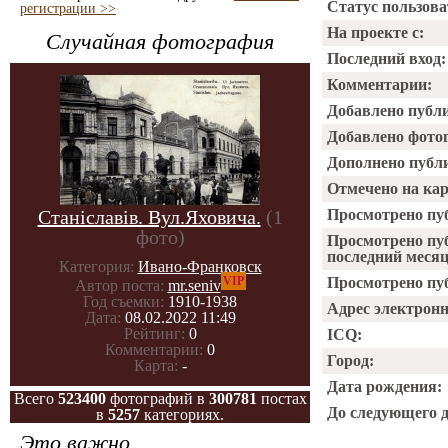
Статус пользова
регистрации >>
На проекте с:
Случайная фотография
Последний вход:
Комментарии:
Добавлено публ
Добавлено фото
Дополнено публ
Отмечено на ка
Станіславів. Вул.Яховича.
(1
Просмотрено пу
фото)
Просмотрено пу
последний месяц
Категория:
Ивано-Франковск
VIP
Просмотрено пуб
Автор поста:
mr.seniv
Год съемки:
1910-1938
Адрес электрон
Дата:
08.02.2022 11:49
Рейтинг:
0
ICQ:
Комментарии:
0
Город:
Карта:
-
Дата рождения:
Всего
523400
фотографий в
300781
постах
До следующего 
в
5257
категориях.
Это важно