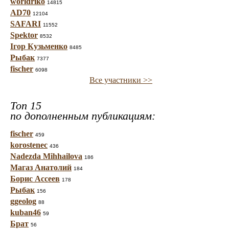
worldriko
14815
AD70
12104
SAFARI
11552
Spektor
8532
Ігор Кузьменко
8485
Рыбак
7377
fischer
6098
Все участники >>
Топ 15
по дополненным публикациям:
fischer
459
korostenec
436
Nadezda Mihhailova
186
Магаз Анатолий
184
Борис Ассеев
178
Рыбак
156
ggeolog
88
kuban46
59
Брат
56