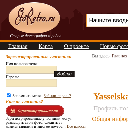
Старые фотографии городов
Главная
Карта
О проекте
Новые фот
Вы здесь:
Главная
Зарегистрированные участники
Имя пользователя:
Пароль:
Yasselsk
Запомнить меня |
Забыли пароль?
Еще не участник?
Профиль пол
Общая инфор
Зарегистрированные участники могут
размещать свои фото, следить за
комментариями и многое другое...
Все плюсы