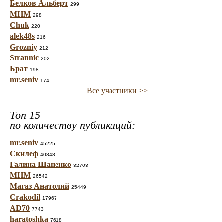
Белков Альберт
299
МНМ
298
Chuk
220
alek48s
216
Grozniy
212
Strannic
202
Брат
198
mr.seniv
174
Все участники >>
Топ 15
по количеству публикаций:
mr.seniv
45225
Скилеф
40848
Галина Шаненко
32703
МНМ
26542
Магаз Анатолий
25449
Crakodil
17967
AD70
7743
haratoshka
7618