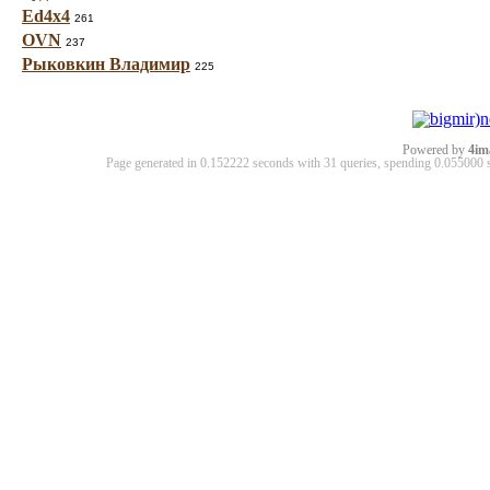
Ed4x4
261
OVN
237
Рыковкин Владимир
225
Powered by
4im
Page generated in 0.152222 seconds with 31 queries, spending 0.05500