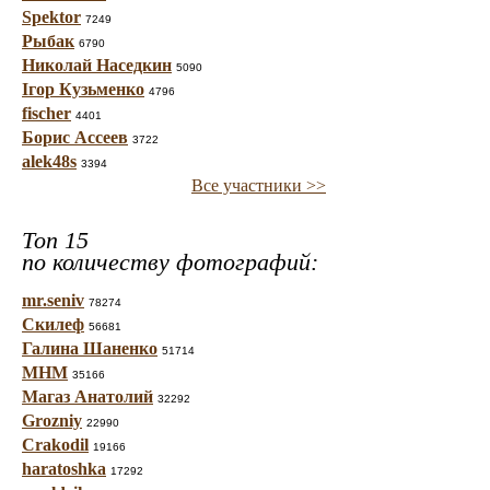
Spektor
7249
Рыбак
6790
Николай Наседкин
5090
Ігор Кузьменко
4796
fischer
4401
Борис Ассеев
3722
alek48s
3394
Все участники >>
Топ 15
по количеству фотографий:
mr.seniv
78274
Скилеф
56681
Галина Шаненко
51714
МНМ
35166
Магаз Анатолий
32292
Grozniy
22990
Crakodil
19166
haratoshka
17292