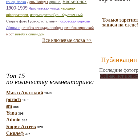
Весьегонск
конец19века
День Победы
срочно!
1900-1909
Ярославская улица
народная
обсерватория.
старые фото г.Гусь-Хрустальный
Только зарегис
Старые фото Гусь-Хрустальный
покровская церковь
записи на стене!
Лёвшино
витебск площадь свободы
витебск кировский
мост
витебск синий дом
Все ключевые слова >>
Публикации 
Последние фотогр
Топ 15
Сейчас нет новых
по количеству комментариев:
Магаз Анатолий
2040
poroch
1132
sm
865
Yana
398
Admin
334
Борис Ассеев
320
Скилеф
305