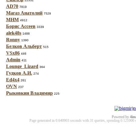
22332
AD70
7819
Магаз Анатолий
7529
МНМ
4912
Борис Ассеев
3339
alek48s
1488
Ronny
1390
Белков Альберт
515
VSx86
446
Admin
411
Lounge_Lizard
364
Гудков А.И.
274
Ed4x4
261
OVN
237
Рыковкин Владимир
225
Powered by
4im
Page generated in 0.640903 seconds with 31 queries, spending 0.12100