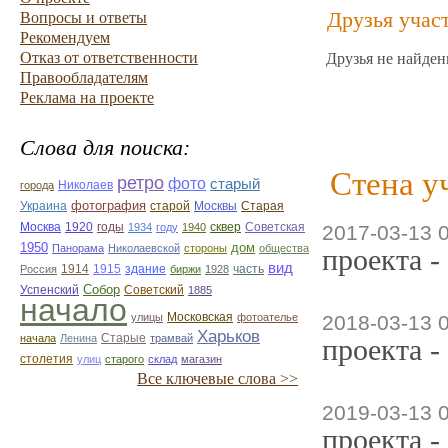
Друзья учас
Вопросы и ответы
Рекомендуем
Отказ от ответственности
Друзья не найден
Правообладателям
Реклама на проекте
Слова для поиска:
Стена у
ретро
фото
старый
Николаев
города
фотография
Украина
Старая
старой
Москвы
Москва
1920
годы
сквер
1934
году
1940
Советская
2017-03-13 
1950
дом
Панорама
Николаевской
стороны
общества
проекта -
вид
1914
1915
здание
Россия
биржи
1928
часть
Собор
Успенский
Советский
1885
начало
улицы
Московская
фотоателье
2018-03-13 
Харьков
Старые
начала
Ленина
трамвай
проекта -
столетия
улиц
старого
склад
магазин
Все ключевые слова >>
2019-03-13 
проекта -