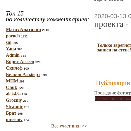
Топ 15
2020-03-13 
по количеству комментариев:
проекта -
Магаз Анатолий
2040
poroch
1132
sm
865
Только зарегис
Yana
записи на стене!
398
Admin
334
Борис Ассеев
320
Скилеф
305
Белков Альберт
299
МНМ
Публикации 
298
Chuk
220
Последние фотогр
alek48s
216
Сейчас нет новых
Grozniy
212
Strannic
202
Брат
198
mr.seniv
174
Все участники >>