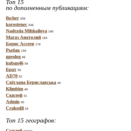
Топ 15
по дополненным публикациям:
fischer
459
korostenec
436
Nadezda Mihhailova
186
Магаз Анатолий
184
Борис Ассеев
178
Рыбак
156
ggeolog
88
kuban46
59
Брат
56
AD70
52
Світлана Бериславська
49
Klimbim
48
Скилеф
41
Admin
40
Crakodil
33
Топ 15 географов:
Скилеф