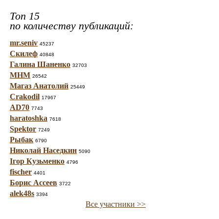
Топ 15
по количеству публикаций:
mr.seniv
45237
Скилеф
40848
Галина Шаненко
32703
МНМ
26542
Магаз Анатолий
25449
Crakodil
17967
AD70
7743
haratoshka
7618
Spektor
7249
Рыбак
6790
Николай Наседкин
5090
Ігор Кузьменко
4796
fischer
4401
Борис Ассеев
3722
alek48s
3394
Все участники >>