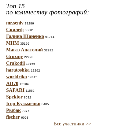
Топ 15
по количеству фотографий:
mr.seniv
78286
Скилеф
56681
Галина Шаненко
51714
МНМ
35166
Магаз Анатолий
32292
Grozniy
22990
Crakodil
19166
haratoshka
17292
worldriko
14815
AD70
12104
SAFARI
11552
Spektor
8532
Ігор Кузьменко
8485
Рыбак
7377
fischer
6098
Все участники >>