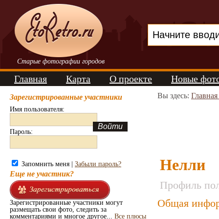
Старые фотографии городов
Главная
Карта
О проекте
Новые фот
Вы здесь:
Главная
Зарегистрированные участники
Имя пользователя:
Пароль:
Нелли
Запомнить меня |
Забыли пароль?
Еще не участник?
Профиль пол
Общая инфор
Зарегистрированные участники могут
размещать свои фото, следить за
комментариями и многое другое...
Все плюсы