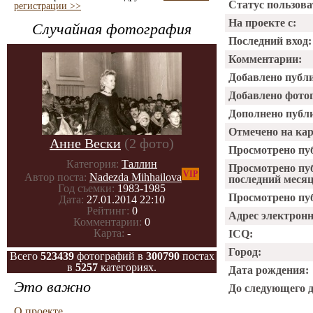
Статус пользова
регистрации >>
На проекте с:
Случайная фотография
Последний вход:
Комментарии:
Добавлено публ
Добавлено фото
Дополнено публ
Отмечено на ка
Анне Вески
(2 фото)
Просмотрено пу
Категория:
Таллин
Просмотрено пу
VIP
Автор поста:
Nadezda Mihhailova
последний месяц
Год съемки:
1983-1985
Просмотрено пуб
Дата:
27.01.2014 22:10
Рейтинг:
0
Адрес электрон
Комментарии:
0
Карта:
-
ICQ:
Город:
Всего
523439
фотографий в
300790
постах
в
5257
категориях.
Дата рождения:
Это важно
До следующего 
О проекте