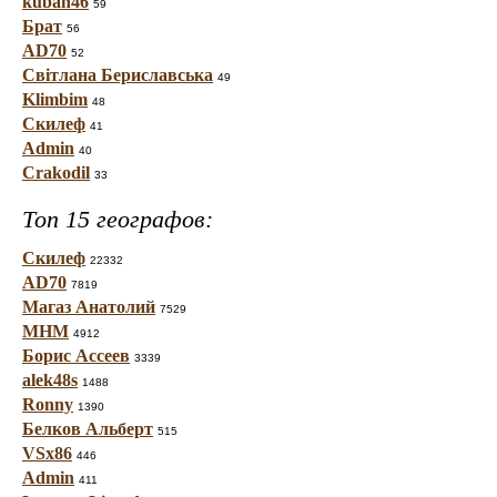
kuban46
59
Брат
56
AD70
52
Світлана Бериславська
49
Klimbim
48
Скилеф
41
Admin
40
Crakodil
33
Топ 15 географов:
Скилеф
22332
AD70
7819
Магаз Анатолий
7529
МНМ
4912
Борис Ассеев
3339
alek48s
1488
Ronny
1390
Белков Альберт
515
VSx86
446
Admin
411