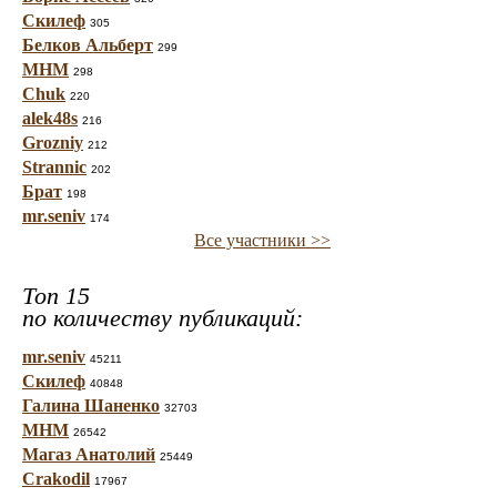
Скилеф
305
Белков Альберт
299
МНМ
298
Chuk
220
alek48s
216
Grozniy
212
Strannic
202
Брат
198
mr.seniv
174
Все участники >>
Топ 15
по количеству публикаций:
mr.seniv
45211
Скилеф
40848
Галина Шаненко
32703
МНМ
26542
Магаз Анатолий
25449
Crakodil
17967