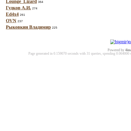
Lounge_Lizard
364
Гудков А.И.
274
Ed4x4
261
OVN
237
Рыковкин Владимир
225
Powered by
4im
Page generated in 0.159070 seconds with 31 queries, spending 0.06400