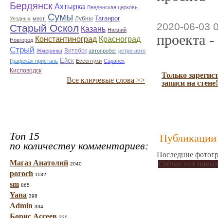
Бердянск
Ахтырка
Введенская церковь
Сумы
Таганрог
Лубны
Уездных
мест.
2020-06-03 
Старый Оскол
Казань
Нижний
проекта -
Константиноград
Красноград
Новгород
Стрый
Витебск
Жмеринка
автопробег
ретро-авто
Ейск
Графская пристань
Ессентуки
Саранск
Кисловодск
Только зарегис
Все ключевые слова >>
записи на стене!
Топ 15
Публикации 
по количеству комментариев:
Последние фотогр
Магаз Анатолий
Сейчас нет новых
2040
poroch
1132
sm
865
Yana
398
Admin
334
Борис Ассеев
320