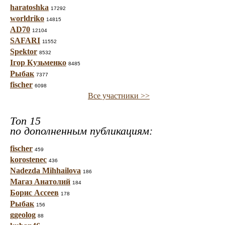
haratoshka
17292
worldriko
14815
AD70
12104
SAFARI
11552
Spektor
8532
Ігор Кузьменко
8485
Рыбак
7377
fischer
6098
Все участники >>
Топ 15
по дополненным публикациям:
fischer
459
korostenec
436
Nadezda Mihhailova
186
Магаз Анатолий
184
Борис Ассеев
178
Рыбак
156
ggeolog
88