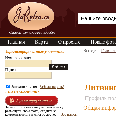
Старые фотографии городов
Главная
Карта
О проекте
Новые фот
Вы здесь:
Главная
Зарегистрированные участники
Имя пользователя:
Пароль:
Литвин
Запомнить меня |
Забыли пароль?
Еще не участник?
Профиль пол
Общая инфор
Зарегистрированные участники могут
размещать свои фото, следить за
комментариями и многое другое...
Все плюсы