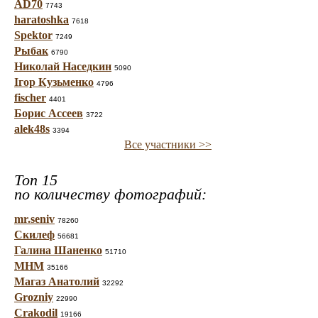
AD70
7743
haratoshka
7618
Spektor
7249
Рыбак
6790
Николай Наседкин
5090
Ігор Кузьменко
4796
fischer
4401
Борис Ассеев
3722
alek48s
3394
Все участники >>
Топ 15
по количеству фотографий:
mr.seniv
78260
Скилеф
56681
Галина Шаненко
51710
МНМ
35166
Магаз Анатолий
32292
Grozniy
22990
Crakodil
19166