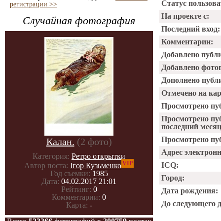
Статус пользова
регистрации >>
На проекте с:
Случайная фотография
Последний вход:
Комментарии:
Добавлено публ
Добавлено фото
Дополнено публ
Отмечено на ка
Просмотрено пу
Просмотрено пу
последний месяц
Просмотрено пуб
Калан.
(2 фото)
Адрес электрон
Категория:
Ретро открытки
VIP
ICQ:
Автор поста:
Ігор Кузьменко
Год съемки:
1985
Город:
Дата:
04.02.2017 21:01
Рейтинг:
0
Дата рождения:
Комментарии:
0
До следующего 
Карта:
-