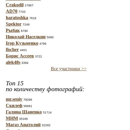
Crakodil
17967
AD70
7743
haratoshka
7618
Spektor
7249
Рыбак
6790
Николай Наседкин
5090
Ігор Кузьменко
4796
fischer
4401
Борис Ассеев
3722
alek48s
3394
Все участники >>
Топ 15
по количеству фотографий:
mr.seniv
78286
Скилеф
56681
Галина Шаненко
51714
МНМ
35166
Магаз Анатолий
32292