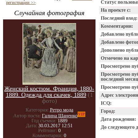
Статус пользова
регистрации >>
На проекте с:
Случайная фотография
Последний вход:
Комментарии:
Добавлено публ
Добавлено фото
Дополнено публ
Отмечено на ка
Просмотрено пу
Просмотрено пу
последний месяц
Просмотрено пуб
Женский костюм. Франция, 1880-
1889. Одежда для скачек, 1889
(1
Адрес электрон
фото)
ICQ:
Категория:
Ретро мода
Город:
VIP
Автор поста:
Галина Шаненко
Дата рождения:
Год съемки:
1889
Дата:
30.03.2017 12:51
До следующего 
Рейтинг:
0
Комментарии:
0