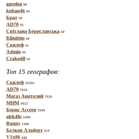
ggeolog
88
kuban46
59
Брат
56
AD70
52
Світлана Бериславська
49
Klimbim
48
Скилеф
41
Admin
40
Crakodil
33
Топ 15 географов:
Скилеф
22332
AD70
7819
Магаз Анатолий
7529
МНМ
4912
Борис Ассеев
3339
alek48s
1488
Ronny
1390
Белков Альберт
515
VSx86
446