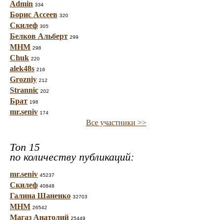
Admin
334
Борис Ассеев
320
Скилеф
305
Белков Альберт
299
МНМ
298
Chuk
220
alek48s
216
Grozniy
212
Strannic
202
Брат
198
mr.seniv
174
Все участники >>
Топ 15
по количеству публикаций:
mr.seniv
45237
Скилеф
40848
Галина Шаненко
32703
МНМ
26542
Магаз Анатолий
25449