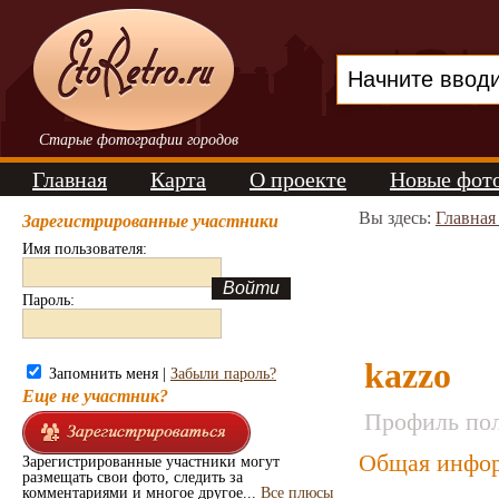
Старые фотографии городов
Главная
Карта
О проекте
Новые фот
Вы здесь:
Главная
Зарегистрированные участники
Имя пользователя:
Пароль:
kazzo
Запомнить меня |
Забыли пароль?
Еще не участник?
Профиль пол
Общая инфор
Зарегистрированные участники могут
размещать свои фото, следить за
комментариями и многое другое...
Все плюсы