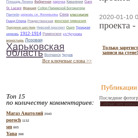
Плошадь Ленина
Фабричная
парочка
Кавалерия
Gare
St. Lazare
Франция
Собор Парижской Богоматери
Сена
Пантео́н
церковь св. Женевьевы
классицизм
2020-01-10 
женская гимназия
Гранд Опера
Рождественская
проекта -
Траурное шествие
Невский проспект
Оцуп
Троицкая
1912-1914
Раменское
церковь
ул.Чугунова
Лозовая
моностырь
Харьковская
Только зарегис
область
записи на стене!
Волчанск
Чугуев
Все ключевые слова >>
Публикации 
Топ 15
Последние фотогр
по количеству комментариев:
Сейчас нет новых
Магаз Анатолий
2040
poroch
1132
sm
865
Yana
398