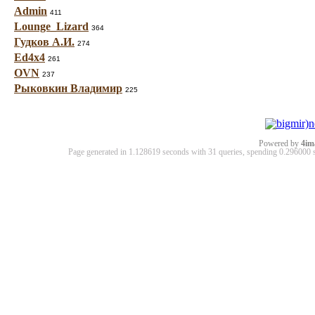
Admin
411
Lounge_Lizard
364
Гудков А.И.
274
Ed4x4
261
OVN
237
Рыковкин Владимир
225
Powered by
4im
Page generated in 1.128619 seconds with 31 queries, spending 0.29600