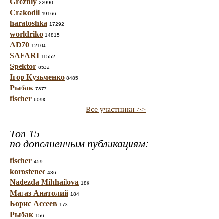
Grozniy
22990
Crakodil
19166
haratoshka
17292
worldriko
14815
AD70
12104
SAFARI
11552
Spektor
8532
Ігор Кузьменко
8485
Рыбак
7377
fischer
6098
Все участники >>
Топ 15
по дополненным публикациям:
fischer
459
korostenec
436
Nadezda Mihhailova
186
Магаз Анатолий
184
Борис Ассеев
178
Рыбак
156