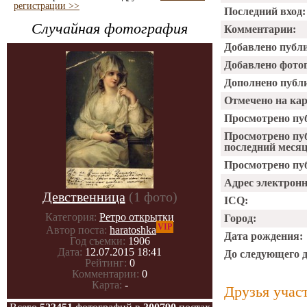
регистрации >>
Последний вход:
Случайная фотография
Комментарии:
Добавлено публ
Добавлено фото
Дополнено публ
Отмечено на ка
Просмотрено пу
Просмотрено пу
последний месяц
Просмотрено пуб
Адрес электрон
Девственница
(1 фото)
ICQ:
Категория:
Ретро открытки
Город:
VIP
Автор поста:
haratoshka
Дата рождения:
Год съемки:
1906
Дата:
12.07.2015 18:41
До следующего 
Рейтинг:
0
Комментарии:
0
Карта:
-
Друзья учас