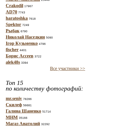
Crakodil
17967
AD70
7743
haratoshka
7618
Spektor
7249
Рыбак
6790
Николай Наседкин
5090
Ігор Кузьменко
4796
fischer
4401
Борис Ассеев
3722
alek48s
3394
Все участники >>
Топ 15
по количеству фотографий:
mr.seniv
78286
Скилеф
56681
Галина Шаненко
51714
МНМ
35166
Магаз Анатолий
32292