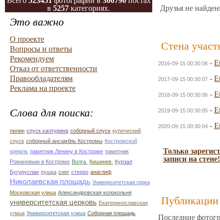
Всего
523451
фотографий в
300790
постах
в
5257
категориях.
Друзья не найден
Это важно
О проекте
Стена участ
Вопросы и ответы
Рекомендуем
-
E
2016-09-15 00:30:06
Отказ от ответственности
Правообладателям
-
E
2017-09-15 00:30:07
Реклама на проекте
-
E
2018-09-15 00:30:06
-
E
Слова для поиска:
2019-09-15 00:30:05
-
E
2020-09-15 00:30:04
пилин
спуск халтурина
соборный спуск
купеческий
спуск
соборный ансамбль Костромы
Костромской
Только зарегис
кремль
памятник Ленину в Костроме
памятник
записи на стене!
Романовым в Костроме
Волга.
Кишинев.
Курзал
Бугуруслан
пушка
снег
стерео
анаглиф
Николаевская площадь
Университетская горка
Московская улица
Александровская колокольня
Публикации 
университетская церковь
Екатеринославская
улица
Университетская улица
Соборная площадь
Последние фотогр