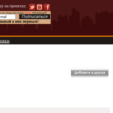
ру на проектах:
 на нашу рассылку
новых
публикаций!
знавай о них первым!
ники