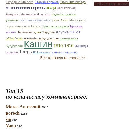
Середина XIX века
Старый Харьков
Прибытие поезда
Сейчас нет новых
Антониевская церковь
ХГАДИ
Харьковская
Академия Дизайна и Искусств
Художественное
училище
Богоявленский собор
река Волга
Монастырь
Картезианцев в г.Береза
Красные казармы
Бреский
Алупка
вокзал
Первомай
Букет
Зарубин
ЗВЕРИ
ГАЗ-67-420
автомобиль Бугуруслан
Кинель мост
Кашин
1910-1916
Бугуруслан
минводы
Тверь
Калинин
Ю.Никулин
почтовая открытка
Все ключевые слова >>
Топ 15
по количеству комментариев:
Магаз Анатолий
2040
poroch
1132
sm
865
Yana
398