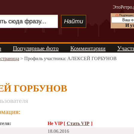
ЭтоРетро.
(!)
Подпишись
И у
о
Популярные фото
Комментарии
Участ
 страница
> Профиль участника: АЛЕКСЕЙ ГОРБУНОВ
ЕЙ ГОРБУНОВ
ьзователя
мация:
теля:
Не VIP [
Стать VIP
]
18.06.2016