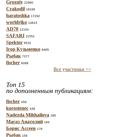
Grozniy
22990
Crakodil
19166
haratoshka
17292
worldriko
14815
AD70
12104
SAFARI
11552
Spektor
8532
Ігор Кузьменко
8485
Рыбак
7377
fischer
6098
Все участники >>
Топ 15
по дополненным публикациям:
fischer
459
korostenec
436
Nadezda Mihhailova
186
Магаз Анатолий
184
Борис Ассеев
178
Рыбак
156