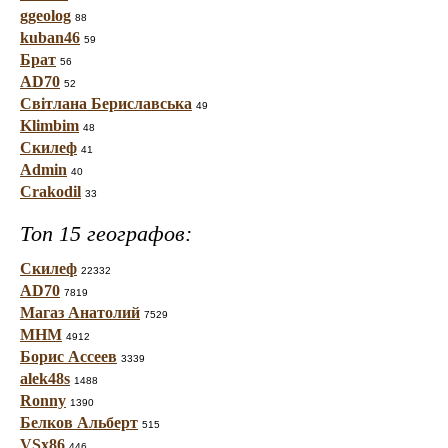
ggeolog
88
kuban46
59
Брат
56
AD70
52
Світлана Бериславська
49
Klimbim
48
Скилеф
41
Admin
40
Crakodil
33
Топ 15 географов:
Скилеф
22332
AD70
7819
Магаз Анатолий
7529
МНМ
4912
Борис Ассеев
3339
alek48s
1488
Ronny
1390
Белков Альберт
515
VSx86
446