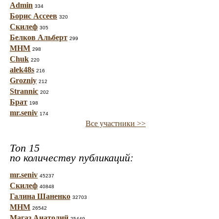
Admin
334
Борис Ассеев
320
Скилеф
305
Белков Альберт
299
МНМ
298
Chuk
220
alek48s
216
Grozniy
212
Strannic
202
Брат
198
mr.seniv
174
Все участники >>
Топ 15
по количеству публикаций:
mr.seniv
45237
Скилеф
40848
Галина Шаненко
32703
МНМ
26542
Магаз Анатолий
25449