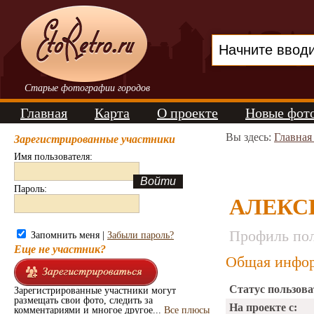
Старые фотографии городов
Главная
Карта
О проекте
Новые фот
Вы здесь:
Главная
Зарегистрированные участники
Имя пользователя:
Пароль:
АЛЕКС
Профиль пол
Запомнить меня |
Забыли пароль?
Еще не участник?
Общая инфор
Статус пользова
Зарегистрированные участники могут
размещать свои фото, следить за
На проекте с:
комментариями и многое другое...
Все плюсы