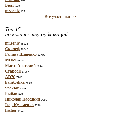
202
Брат
198
mr.seniv
174
Все участники >>
Топ 15
по количеству публикаций:
mr.seniv
45225
Скилеф
40848
Галина Шаненко
32703
МНМ
26542
Магаз Анатолий
25449
Crakodil
17967
AD70
7743
haratoshka
7618
Spektor
7249
Рыбак
6790
Николай Наседкин
5090
Ігор Кузьменко
4796
fischer
4401