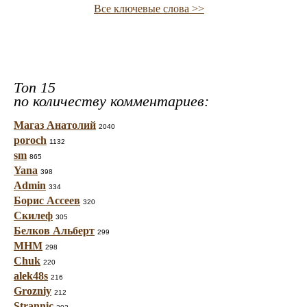
Все ключевые слова >>
Топ 15
по количеству комментариев:
Магаз Анатолий
2040
poroch
1132
sm
865
Yana
398
Admin
334
Борис Ассеев
320
Скилеф
305
Белков Альберт
299
МНМ
298
Chuk
220
alek48s
216
Grozniy
212
Strannic