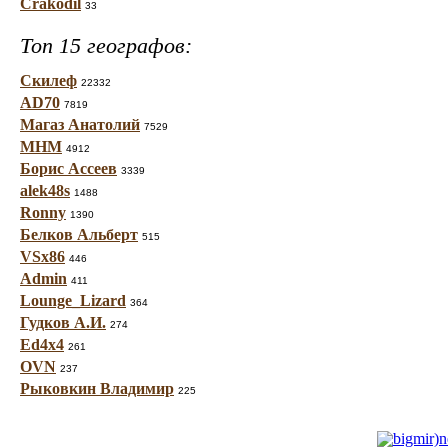
Crakodil
33
Топ 15 географов:
Скилеф
22332
AD70
7819
Магаз Анатолий
7529
МНМ
4912
Борис Ассеев
3339
alek48s
1488
Ronny
1390
Белков Альберт
515
VSx86
446
Admin
411
Lounge_Lizard
364
Гудков А.И.
274
Ed4x4
261
OVN
237
Рыковкин Владимир
225