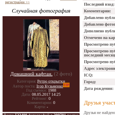
регистрации >>
Последний вход:
Случайная фотография
Комментарии:
Добавлено публ
Добавлено фото
Дополнено публ
Отмечено на ка
Просмотрено пу
Просмотрено пу
последний месяц
Просмотрено пуб
Адрес электрон
Домашний кафтан.
(2 фото)
ICQ:
Категория:
Ретро открытки
Город:
VIP
Автор поста:
Ігор Кузьменко
Дата рождения:
Год съемки:
1988
Дата:
08.05.2017 14:25
Рейтинг:
0
Друзья учас
Комментарии:
0
Карта:
-
Друзья не найден