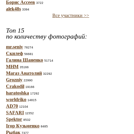
Борис Ассеев
3722
alek48s
3394
Все участники >>
Топ 15
по количеству фотографий:
mr.seniv
78274
Скилеф
56681
Галина Шаненко
51714
МНМ
35166
Магаз Анатолий
32292
Grozniy
22990
Crakodil
19166
haratoshka
17292
worldriko
14815
AD70
12104
SAFARI
11552
Spektor
8532
Ігор Кузьменко
8485
Рыбак
7377