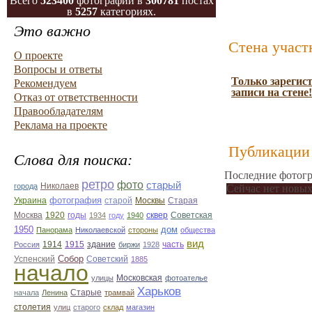
Всего
523400
фотографий в
300781
постах
в
5257
категориях.
Это важно
Стена участ
О проекте
Вопросы и ответы
Только зарегис
Рекомендуем
записи на стене!
Отказ от ответственности
Правообладателям
Реклама на проекте
Публикации 
Слова для поиска:
Последние фотогр
ретро
фото
старый
Николаев
города
Сейчас нет новых
фотография
Украина
Старая
старой
Москвы
Москва
1920
годы
сквер
1934
году
1940
Советская
1950
дом
Панорама
Николаевской
стороны
общества
вид
1914
1915
здание
Россия
биржи
1928
часть
Собор
Успенский
Советский
1885
начало
улицы
Московская
фотоателье
Харьков
Старые
начала
Ленина
трамвай
столетия
улиц
старого
склад
магазин