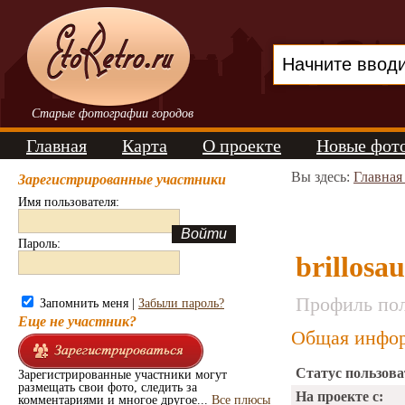
Старые фотографии городов
Главная
Карта
О проекте
Новые фот
Вы здесь:
Главная
Зарегистрированные участники
Имя пользователя:
Пароль:
brillosa
Профиль пол
Запомнить меня |
Забыли пароль?
Еще не участник?
Общая инфор
Статус пользова
Зарегистрированные участники могут
размещать свои фото, следить за
На проекте с:
комментариями и многое другое...
Все плюсы