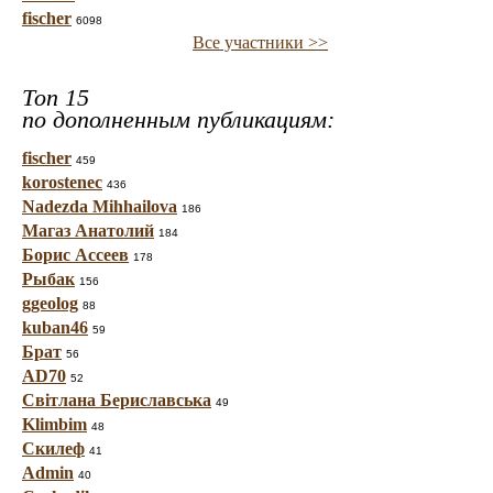
fischer
6098
Все участники >>
Топ 15
по дополненным публикациям:
fischer
459
korostenec
436
Nadezda Mihhailova
186
Магаз Анатолий
184
Борис Ассеев
178
Рыбак
156
ggeolog
88
kuban46
59
Брат
56
AD70
52
Світлана Бериславська
49
Klimbim
48
Скилеф
41
Admin
40