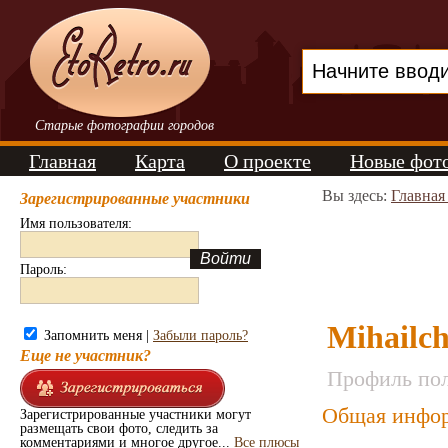
Старые фотографии городов
Главная
Карта
О проекте
Новые фот
Вы здесь:
Главная
Зарегистрированные участники
Имя пользователя:
Пароль:
Mihailc
Запомнить меня |
Забыли пароль?
Еще не участник?
Профиль пол
Общая инфор
Зарегистрированные участники могут
размещать свои фото, следить за
комментариями и многое другое...
Все плюсы