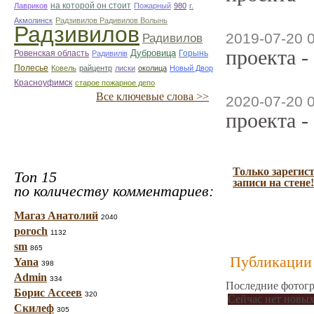
на которой он стоит
Лавриков
Пожарный
980
г.
Акмолинск
Радзивилов Радивилов Волынь
Радзивилов
2019-07-20 
Радивилов
проекта -
Дубровица
Ровенская область
Горынь
Радивилiв
Полесье
Ковель
райцентр
лиски
околица
Новый Двор
Красноуфимск
старое пожарное депо
Все ключевые слова >>
2020-07-20 
проекта -
Только зарегис
Топ 15
записи на стене!
по количеству комментариев:
Магаз Анатолий
2040
poroch
1132
sm
865
Публикации 
Yana
398
Admin
334
Последние фотогр
Борис Ассеев
320
Сейчас нет новых
Скилеф
305