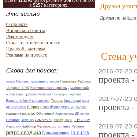
Всего
523395
фотографий в
300776
постах
Друзья учас
в
5257
категориях.
Это важно
Друзья не найден
О проекте
Вопросы и ответы
Рекомендуем
Отказ от ответственности
Правообладателям
Стена у
Реклама на проекте
Слова для поиска:
2016-07-20 
проекта -
озеро Марупес
лодочная станция
Главпочта
Фабрика
"Аврора". 1965
Богоявленская церковь
Дмитровский
монастырь
церковь Успенья
Прокудин-Горский.
2017-07-20 
Борисоглебский монастырь
Тверца.
Краснодар
парк
проекта -
Сергач
старый вид сергача
им. Горького
вид из
города на поселок Юбилейный
йошкар-ола
ДК ленин
Савария
Зеленко
Сомбатхей
olacity
1920.
ГПУ.ОГПУ
2018-07-20 
Аэросани
фабрика Меллера
фотоплёнка
Ребёнок
ретро-свадьба
проекта -
Большая улица
1910-1915