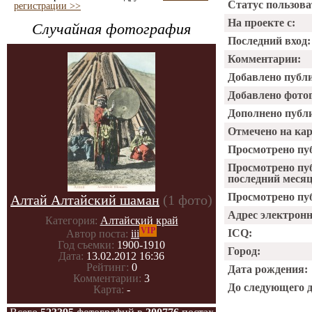
Статус пользова
регистрации >>
На проекте с:
Случайная фотография
Последний вход:
Комментарии:
Добавлено публ
Добавлено фото
Дополнено публ
Отмечено на ка
Просмотрено пу
Просмотрено пу
последний месяц
Просмотрено пуб
Алтай Алтайский шаман
(1 фото)
Адрес электрон
Категория:
Алтайский край
VIP
ICQ:
Автор поста:
iii
Год съемки:
1900-1910
Город:
Дата:
13.02.2012 16:36
Рейтинг:
0
Дата рождения:
Комментарии:
3
До следующего 
Карта:
-