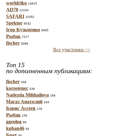
worldriko
14815
AD70
12104
SAFARI
11552
Spektor
8532
Ігор Кузьменко
8485
Рыбак
7377
fischer
6098
Все участники >>
Топ 15
по дополненным публикациям:
fischer
459
korostenec
436
Nadezda Mihhailova
186
Магаз Анатолий
184
Борис Ассеев
178
Рыбак
156
ggeolog
88
kuban46
59
Брат
56