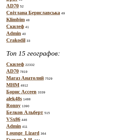
AD70
52
Світлана Бериславська
49
Klimbim
48
Скилеф
41
Admin
40
Crakodil
33
Топ 15 географов:
Скилеф
22332
AD70
7819
Магаз Анатолий
7529
МНМ
4912
Борис Ассеев
3339
alek48s
1488
Ronny
1390
Белков Альберт
515
VSx86
446
Admin
411
Lounge_Lizard
364
Гудков А.И.