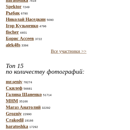
haratoshka
7618
Spektor
7249
Рыбак
6790
Николай Наседкин
5090
Ігор Кузьменко
4796
fischer
4401
Борис Ассеев
3722
alek48s
3394
Все участники >>
Топ 15
по количеству фотографий:
mr.seniv
78274
Скилеф
56681
Галина Шаненко
51714
МНМ
35166
Магаз Анатолий
32292
Grozniy
22990
Crakodil
19166
haratoshka
17292