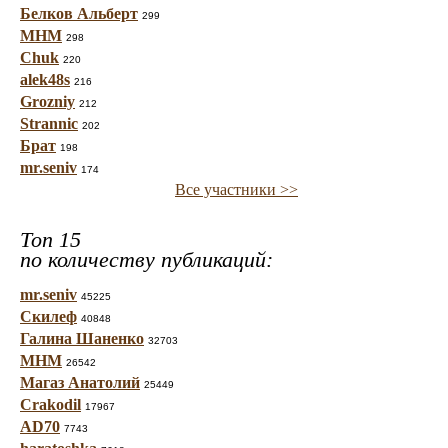
Белков Альберт
299
МНМ
298
Chuk
220
alek48s
216
Grozniy
212
Strannic
202
Брат
198
mr.seniv
174
Все участники >>
Топ 15
по количеству публикаций:
mr.seniv
45225
Скилеф
40848
Галина Шаненко
32703
МНМ
26542
Магаз Анатолий
25449
Crakodil
17967
AD70
7743