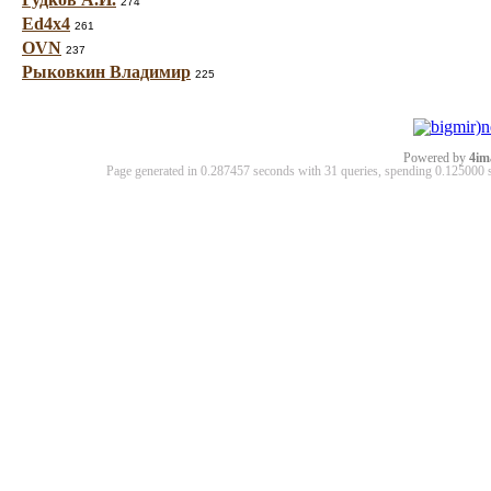
274
Ed4x4
261
OVN
237
Рыковкин Владимир
225
Powered by
4im
Page generated in 0.287457 seconds with 31 queries, spending 0.12500