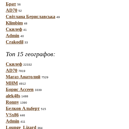
Брат
56
AD70
52
Світлана Бериславська
49
Klimbim
48
Скилеф
41
Admin
40
Crakodil
33
Топ 15 географов:
Скилеф
22332
AD70
7819
Магаз Анатолий
7529
МНМ
4912
Борис Ассеев
3339
alek48s
1488
Ronny
1390
Белков Альберт
515
VSx86
446
Admin
411
Lounge_Lizard
364