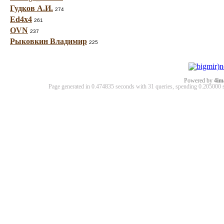
Гудков А.И.
274
Ed4x4
261
OVN
237
Рыковкин Владимир
225
Powered by
4im
Page generated in 0.474835 seconds with 31 queries, spending 0.20500