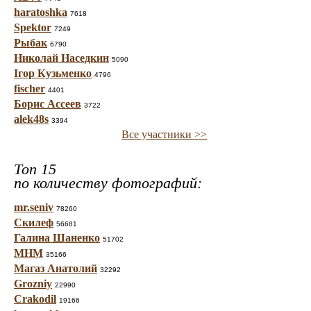
haratoshka
7618
Spektor
7249
Рыбак
6790
Николай Наседкин
5090
Ігор Кузьменко
4796
fischer
4401
Борис Ассеев
3722
alek48s
3394
Все участники >>
Топ 15
по количеству фотографий:
mr.seniv
78260
Скилеф
56681
Галина Шаненко
51702
МНМ
35166
Магаз Анатолий
32292
Grozniy
22990
Crakodil
19166