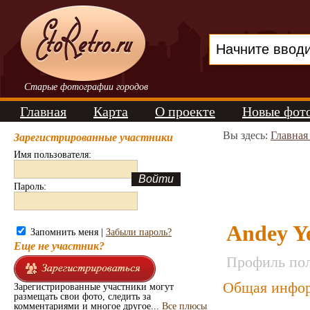
Старые фотографии городов
Главная
Карта
О проекте
Новые фот
Вы здесь:
Главная
Зарегистрированные участники
Имя пользователя:
Пароль:
Andey Y
Запомнить меня |
Забыли пароль?
Еще не участник?
Профиль пол
Общая инфор
Зарегистрированные участники могут
размещать свои фото, следить за
комментариями и многое другое...
Все плюсы