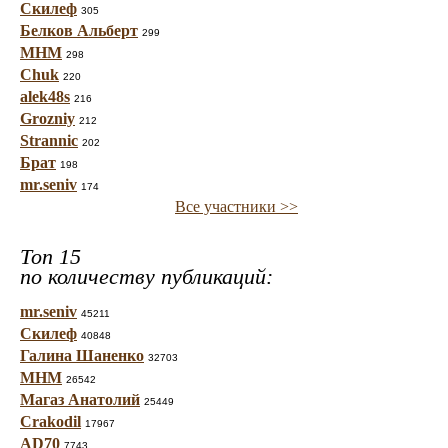
Скилеф
305
Белков Альберт
299
МНМ
298
Chuk
220
alek48s
216
Grozniy
212
Strannic
202
Брат
198
mr.seniv
174
Все участники >>
Топ 15
по количеству публикаций:
mr.seniv
45211
Скилеф
40848
Галина Шаненко
32703
МНМ
26542
Магаз Анатолий
25449
Crakodil
17967
AD70
7743