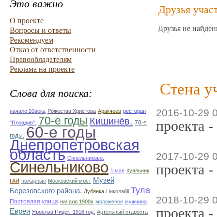
Это важно
Друзья учас
О проекте
Друзья не найден
Вопросы и ответы
Рекомендуем
Отказ от ответственности
Правообладателям
Реклама на проекте
Стена у
Слова для поиска:
2016-10-29 
начало 20века
Рожества Христова
Аракчеев
ресторан
70-е годы
Кишинёв.
проекта -
70-е
"Пловдив".
60-е годы
годы.
Днепропетровская
область
2017-10-29 
Синельниково.
Синельниково
проекта -
1 мая
Куяльник
Музей
ГАИ
пожарные
Московский мост
Тула
Березовского района.
Лубянка
Николайii
2018-10-29 
Постоялая улица
начало 1900х
мороженое
мужчина
проекта -
Евреи
Ярослав Пицек .1916 год.
Артельный староста