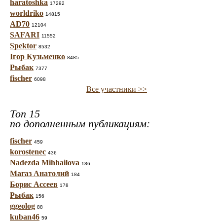
haratoshka
17292
worldriko
14815
AD70
12104
SAFARI
11552
Spektor
8532
Ігор Кузьменко
8485
Рыбак
7377
fischer
6098
Все участники >>
Топ 15
по дополненным публикациям:
fischer
459
korostenec
436
Nadezda Mihhailova
186
Магаз Анатолий
184
Борис Ассеев
178
Рыбак
156
ggeolog
88
kuban46
59