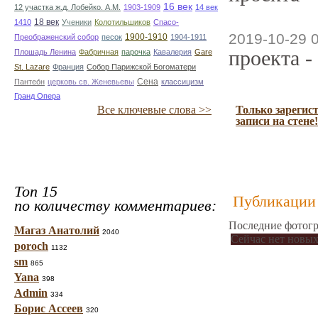
16 век
12 участка ж.д. Лобейко. А.М.
1903-1909
14 век
18 век
1410
Ученики
Колотильшиков
Спасо-
2019-10-29 
1900-1910
Преображенский собор
песок
1904-1911
проекта -
Плошадь Ленина
Фабричная
парочка
Кавалерия
Gare
St. Lazare
Франция
Собор Парижской Богоматери
Сена
Пантео́н
церковь св. Женевьевы
классицизм
Гранд Опера
Все ключевые слова >>
Только зарегис
записи на стене!
Топ 15
Публикации 
по количеству комментариев:
Последние фотогр
Магаз Анатолий
2040
Сейчас нет новых
poroch
1132
sm
865
Yana
398
Admin
334
Борис Ассеев
320