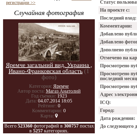
Статус пользова
регистрации >>
На проекте с:
Случайная фотография
Последний вход:
Комментарии:
Добавлено публ
Добавлено фото
Дополнено публ
Отмечено на ка
Яремче загальний вид. Украина ,
Просмотрено пу
Ивано-Франковская область
(1
Просмотрено пу
фото)
последний месяц
Категория:
Яремче
Просмотрено пуб
Автор поста:
Магаз Анатолий
Адрес электрон
Год съемки:
1923
Дата:
04.07.2014 18:05
ICQ:
Рейтинг:
0
Город:
Комментарии:
0
Карта:
Дата рождения:
Всего
523360
фотографий в
300757
постах
До следующего 
в
5257
категориях.