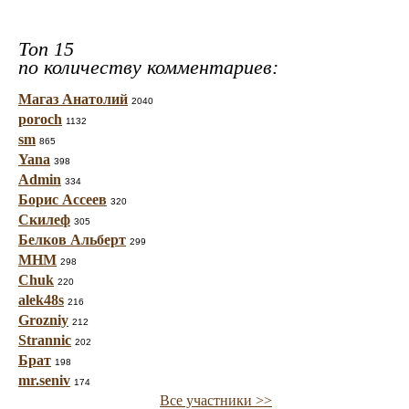
Топ 15
по количеству комментариев:
Магаз Анатолий
2040
poroch
1132
sm
865
Yana
398
Admin
334
Борис Ассеев
320
Скилеф
305
Белков Альберт
299
МНМ
298
Chuk
220
alek48s
216
Grozniy
212
Strannic
202
Брат
198
mr.seniv
174
Все участники >>