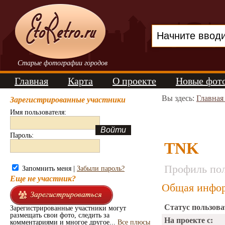
Старые фотографии городов
Главная
Карта
О проекте
Новые фот
Вы здесь:
Главная
Зарегистрированные участники
Имя пользователя:
Пароль:
TNK
Профиль пол
Запомнить меня |
Забыли пароль?
Еще не участник?
Общая инфор
Статус пользова
Зарегистрированные участники могут
размещать свои фото, следить за
На проекте с:
комментариями и многое другое...
Все плюсы