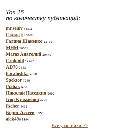
Топ 15
по количеству публикаций:
mr.seniv
45211
Скилеф
40848
Галина Шаненко
32703
МНМ
26542
Магаз Анатолий
25449
Crakodil
17967
AD70
7743
haratoshka
7618
Spektor
7249
Рыбак
6790
Николай Наседкин
5090
Ігор Кузьменко
4796
fischer
4401
Борис Ассеев
3722
alek48s
3394
Все участники >>