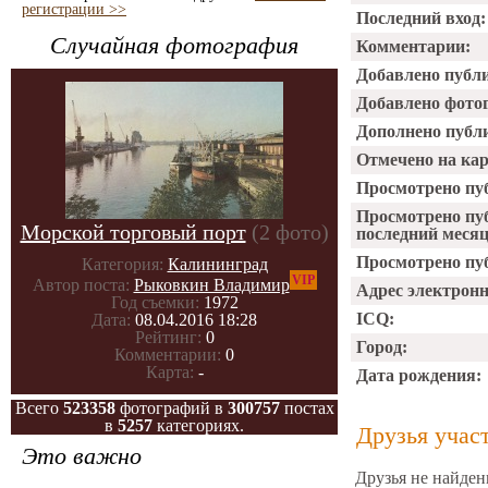
регистрации >>
Последний вход:
Случайная фотография
Комментарии:
Добавлено публ
Добавлено фото
Дополнено публ
Отмечено на ка
Просмотрено пу
Просмотрено пу
Морской торговый порт
(2 фото)
последний месяц
Просмотрено пуб
Категория:
Калининград
VIP
Автор поста:
Рыковкин Владимир
Адрес электрон
Год съемки:
1972
ICQ:
Дата:
08.04.2016 18:28
Рейтинг:
0
Город:
Комментарии:
0
Карта:
-
Дата рождения:
Всего
523358
фотографий в
300757
постах
в
5257
категориях.
Друзья учас
Это важно
Друзья не найден