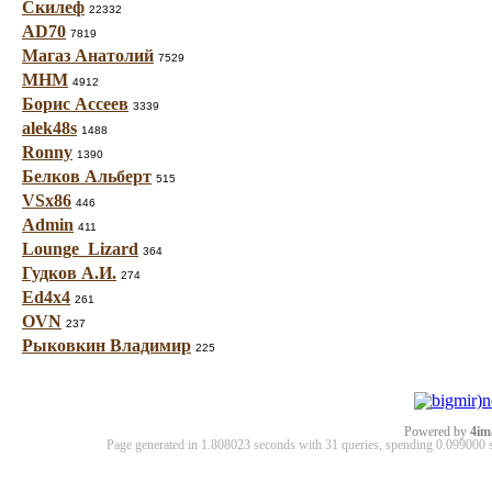
Скилеф
22332
AD70
7819
Магаз Анатолий
7529
МНМ
4912
Борис Ассеев
3339
alek48s
1488
Ronny
1390
Белков Альберт
515
VSx86
446
Admin
411
Lounge_Lizard
364
Гудков А.И.
274
Ed4x4
261
OVN
237
Рыковкин Владимир
225
Powered by
4im
Page generated in 1.808023 seconds with 31 queries, spending 0.09900