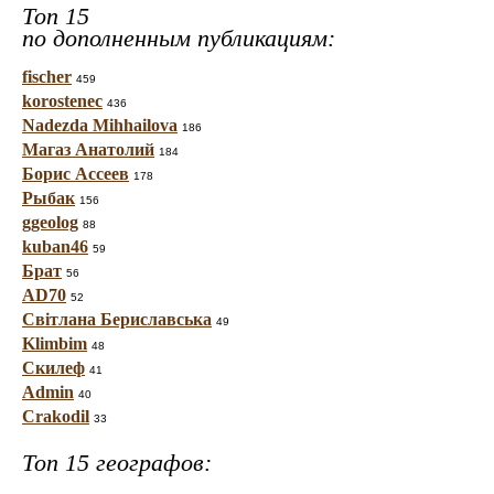
Топ 15
по дополненным публикациям:
fischer
459
korostenec
436
Nadezda Mihhailova
186
Магаз Анатолий
184
Борис Ассеев
178
Рыбак
156
ggeolog
88
kuban46
59
Брат
56
AD70
52
Світлана Бериславська
49
Klimbim
48
Скилеф
41
Admin
40
Crakodil
33
Топ 15 географов: