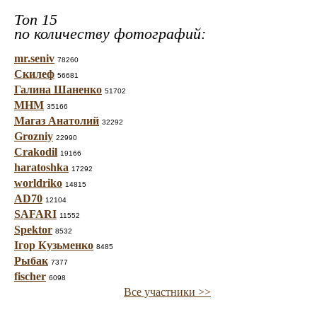
Топ 15
по количеству фотографий:
mr.seniv
78260
Скилеф
56681
Галина Шаненко
51702
МНМ
35166
Магаз Анатолий
32292
Grozniy
22990
Crakodil
19166
haratoshka
17292
worldriko
14815
AD70
12104
SAFARI
11552
Spektor
8532
Ігор Кузьменко
8485
Рыбак
7377
fischer
6098
Все участники >>