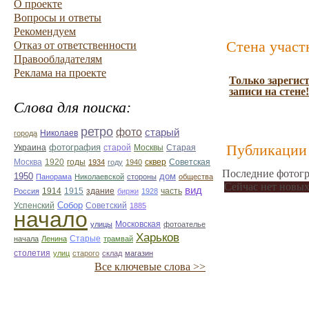
О проекте
Вопросы и ответы
Рекомендуем
Стена участ
Отказ от ответственности
Правообладателям
Реклама на проекте
Только зарегис
записи на стене!
Слова для поиска:
ретро
фото
старый
Николаев
города
Публикации 
фотография
Украина
Старая
старой
Москвы
Москва
1920
годы
сквер
1934
году
1940
Советская
Последние фотогр
1950
дом
Панорама
Николаевской
стороны
общества
Сейчас нет новых
вид
1914
1915
здание
Россия
биржи
1928
часть
Собор
Успенский
Советский
1885
начало
улицы
Московская
фотоателье
Харьков
Старые
начала
Ленина
трамвай
столетия
улиц
старого
склад
магазин
Все ключевые слова >>