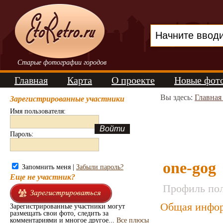
Старые фотографии городов
Главная
Карта
О проекте
Новые фот
Вы здесь:
Главная
Зарегистрированные участники
Имя пользователя:
Пароль:
one-gog
Запомнить меня |
Забыли пароль?
Еще не участник?
Профиль пол
Общая инфор
Зарегистрированные участники могут
размещать свои фото, следить за
комментариями и многое другое...
Все плюсы