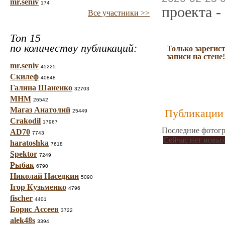
mr.seniv
174
проекта -
Все участники >>
Топ 15
по количеству публикаций:
Только зарегис
записи на стене!
mr.seniv
45225
Скилеф
40848
Галина Шаненко
32703
МНМ
26542
Магаз Анатолий
Публикации 
25449
Crakodil
17967
Последние фотогр
AD70
7743
Сейчас нет новых
haratoshka
7618
Spektor
7249
Рыбак
6790
Николай Наседкин
5090
Ігор Кузьменко
4796
fischer
4401
Борис Ассеев
3722
alek48s
3394