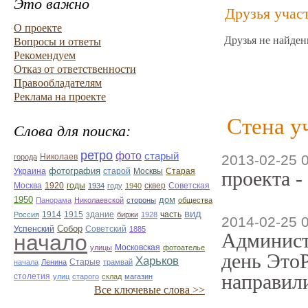
Это важно
Друзья учас
О проекте
Друзья не найден
Вопросы и ответы
Рекомендуем
Отказ от ответственности
Правообладателям
Реклама на проекте
Стена у
Слова для поиска:
ретро
фото
старый
Николаев
2013-02-25 
города
фотография
Украина
Старая
старой
Москвы
проекта -
Москва
1920
годы
сквер
1934
году
1940
Советская
1950
дом
Панорама
Николаевской
стороны
общества
вид
1914
1915
здание
Россия
биржи
1928
часть
2014-02-25 
Собор
Успенский
Советский
1885
Админист
начало
улицы
Московская
фотоателье
день ЭтоР
Харьков
Старые
начала
Ленина
трамвай
направили
столетия
улиц
старого
склад
магазин
Все ключевые слова >>