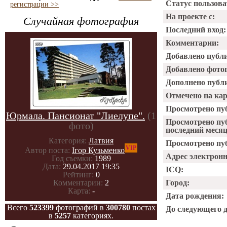
Статус пользова
регистрации >>
На проекте с:
Случайная фотография
Последний вход:
Комментарии:
Добавлено публ
Добавлено фото
Дополнено публ
Отмечено на ка
Просмотрено пу
Юрмала. Пансионат "Лиелупе".
(1
Просмотрено пу
фото)
последний месяц
Категория:
Латвия
Просмотрено пуб
VIP
Автор поста:
Ігор Кузьменко
Адрес электрон
Год съемки:
1989
Дата:
29.04.2017 19:35
ICQ:
Рейтинг:
0
Город:
Комментарии:
2
Карта:
-
Дата рождения:
Всего
523399
фотографий в
300780
постах
До следующего 
в
5257
категориях.