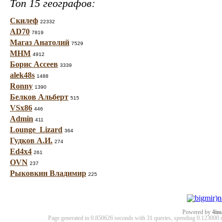
Топ 15 географов:
Скилеф
22332
AD70
7819
Магаз Анатолий
7529
МНМ
4912
Борис Ассеев
3339
alek48s
1488
Ronny
1390
Белков Альберт
515
VSx86
446
Admin
411
Lounge_Lizard
364
Гудков А.И.
274
Ed4x4
261
OVN
237
Рыковкин Владимир
225
Powered by
4im
Page generated in 0.850626 seconds with 31 queries, spending 0.12300