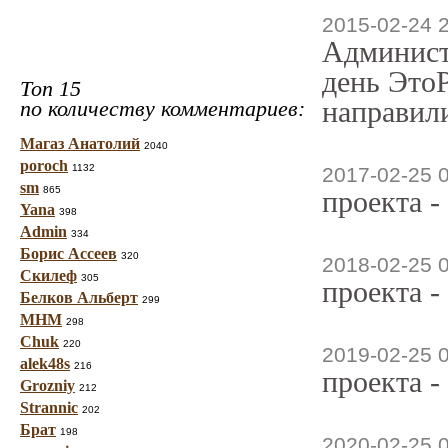
2015-02-24 
Админист
день ЭтоР
Топ 15
направили
по количеству комментариев:
Магаз Анатолий
2040
poroch
1132
2017-02-25 
sm
865
проекта -
Yana
398
Admin
334
Борис Ассеев
320
2018-02-25 
Скилеф
305
проекта -
Белков Альберт
299
МНМ
298
Chuk
220
2019-02-25 
alek48s
216
проекта -
Grozniy
212
Strannic
202
Брат
198
2020-02-25 