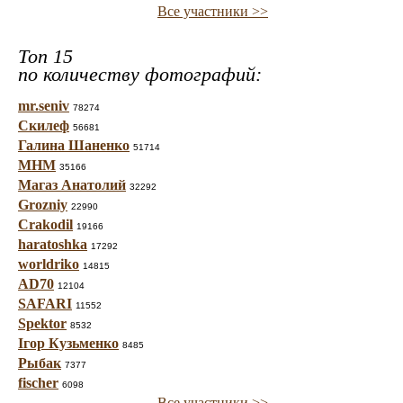
Все участники >>
Топ 15
по количеству фотографий:
mr.seniv
78274
Скилеф
56681
Галина Шаненко
51714
МНМ
35166
Магаз Анатолий
32292
Grozniy
22990
Crakodil
19166
haratoshka
17292
worldriko
14815
AD70
12104
SAFARI
11552
Spektor
8532
Ігор Кузьменко
8485
Рыбак
7377
fischer
6098
Все участники >>