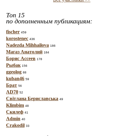
Топ 15
по дополненным публикациям:
fischer
459
korostenec
436
Nadezda Mihhailova
186
Магаз Анатолий
184
Борис Ассеев
178
Рыбак
156
ggeolog
88
kuban46
59
Брат
56
AD70
52
Світлана Бериславська
49
Klimbim
48
Скилеф
41
Admin
40
Crakodil
33