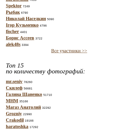
Spektor
7249
Рыбак
6790
Николай Наседкин
5090
Ігор Кузьменко
4796
fischer
4401
Борис Ассеев
3722
alek48s
3394
Все участники >>
Топ 15
по количеству фотографий:
mr.seniv
78260
Скилеф
56681
Галина Шаненко
51710
МНМ
35166
Магаз Анатолий
32292
Grozniy
22990
Crakodil
19166
haratoshka
17292