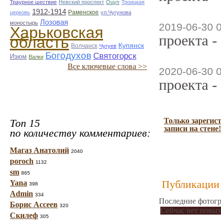
Траурное шествие
Невский проспект
Оцуп
Троицкая
1912-1914
Раменское
церковь
ул.Чугунова
Лозовая
моностырь
2019-06-30 
Харьковская
проекта -
область
Купянск
Волчанск
Чугуев
Богодухов
Святогорск
Изюм
Валки
Все ключевые слова >>
2020-06-30 
проекта -
Только зарегис
Топ 15
записи на стене!
по количеству комментариев:
Магаз Анатолий
2040
poroch
1132
sm
865
Публикации 
Yana
398
Admin
334
Последние фотогр
Борис Ассеев
320
Сейчас нет новых
Скилеф
305