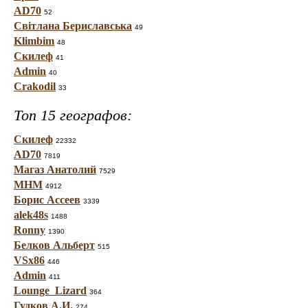
AD70
52
Світлана Бериславська
49
Klimbim
48
Скилеф
41
Admin
40
Crakodil
33
Топ 15 географов:
Скилеф
22332
AD70
7819
Магаз Анатолий
7529
МНМ
4912
Борис Ассеев
3339
alek48s
1488
Ronny
1390
Белков Альберт
515
VSx86
446
Admin
411
Lounge_Lizard
364
Гудков А.И.
274