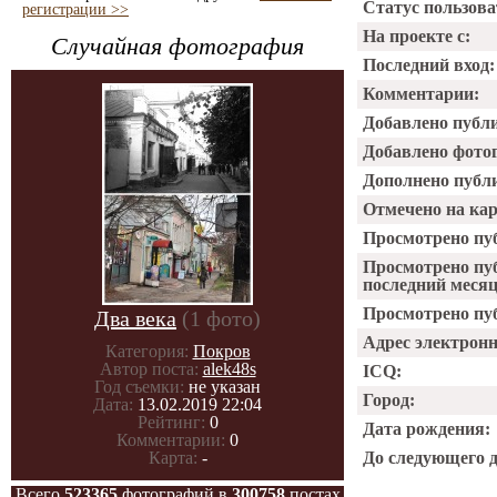
Статус пользова
регистрации >>
На проекте с:
Случайная фотография
Последний вход:
Комментарии:
Добавлено публ
Добавлено фото
Дополнено публ
Отмечено на ка
Просмотрено пу
Просмотрено пу
последний месяц
Просмотрено пуб
Два века
(1 фото)
Адрес электрон
Категория:
Покров
Автор поста:
alek48s
ICQ:
Год съемки:
не указан
Город:
Дата:
13.02.2019 22:04
Рейтинг:
0
Дата рождения:
Комментарии:
0
Карта:
-
До следующего 
Всего
523365
фотографий в
300758
постах