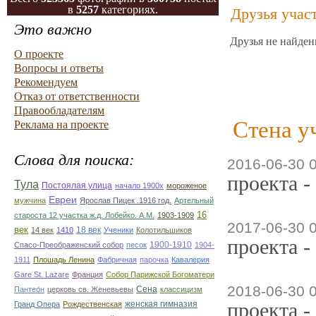
в
5257
категориях.
Друзья учас
Это важно
Друзья не найден
О проекте
Вопросы и ответы
Рекомендуем
Отказ от ответственности
Правообладателям
Стена у
Реклама на проекте
Слова для поиска:
2016-06-30 
проекта -
Тула
Постоялая улица
начало 1900х
мороженое
Евреи
мужчина
Ярослав Пицек .1916 год.
Артельный
16
староста 12 участка ж.д. Лобейко. А.М.
1903-1909
2017-06-30 
век
18 век
14 век
1410
Ученики
Колотильшиков
проекта -
1900-1910
Спасо-Преображенский собор
песок
1904-
1911
Плошадь Ленина
Фабричная
парочка
Кавалерия
Gare St. Lazare
Франция
Собор Парижской Богоматери
2018-06-30 
Сена
Пантео́н
церковь св. Женевьевы
классицизм
проекта -
женская гимназия
Гранд Опера
Рождественская