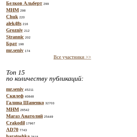
Белков Альберт
299
МНМ
298
Chuk
220
alek48s
216
Grozniy
212
Strannic
202
Брат
198
mr.seniv
174
Все участники >>
Топ 15
по количеству публикаций:
mr.seniv
45211
Скилеф
40848
Галина Шаненко
32703
МНМ
26542
Магаз Анатолий
25449
Crakodil
17967
AD70
7743
haratoshka
7618