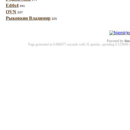
Ed4x4
261
OVN
237
Рыковкин Владимир
225
Powered by
4im
Page generated in 0.966977 seconds with 31 queries, spending 0.13300