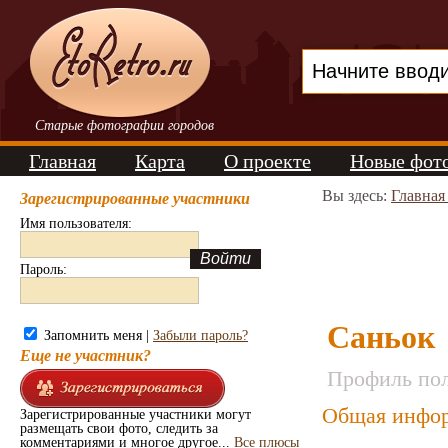
Старые фотографии городов
Главная
Карта
О проекте
Новые фот
Вы здесь:
Главная
Зарегистрированные участники
Имя пользователя:
Пароль:
Саньок
Запомнить меня |
Забыли пароль?
Еще не участник?
Профиль пол
Общая инфор
Зарегистрированные участники могут
размещать свои фото, следить за
комментариями и многое другое...
Все плюсы