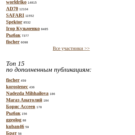
worldriko
14815
AD70
12104
SAFARI
11552
Spektor
8532
Ігор Кузьменко
8485
Рыбак
7377
fischer
6098
Все участники >>
Топ 15
по дополненным публикациям:
fischer
459
korostenec
436
Nadezda Mihhailova
186
Магаз Анатолий
184
Борис Ассеев
178
Рыбак
156
ggeolog
88
kuban46
59
Брат
56