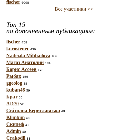
fischer
6098
Все участники >>
Топ 15
по дополненным публикациям:
fischer
459
korostenec
436
Nadezda Mihhailova
186
Магаз Анатолий
184
Борис Ассеев
178
Рыбак
156
ggeolog
88
kuban46
59
Брат
56
AD70
52
Світлана Бериславська
49
Klimbim
48
Скилеф
41
Admin
40
Crakodil
33