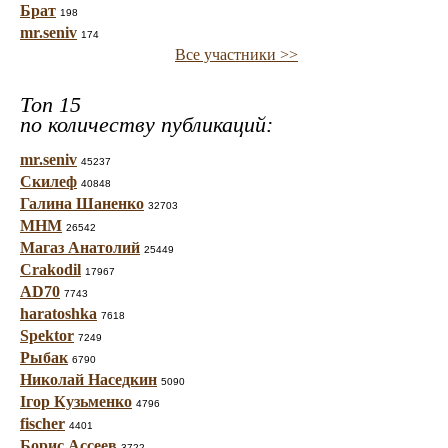
Брат
198
mr.seniv
174
Все участники >>
Топ 15
по количеству публикаций:
mr.seniv
45237
Скилеф
40848
Галина Шаненко
32703
МНМ
26542
Магаз Анатолий
25449
Crakodil
17967
AD70
7743
haratoshka
7618
Spektor
7249
Рыбак
6790
Николай Наседкин
5090
Ігор Кузьменко
4796
fischer
4401
Борис Ассеев
3722