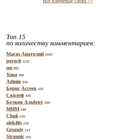
Все ключевые слова >>
Топ 15
по количеству комментариев:
Магаз Анатолий
2040
poroch
1132
sm
865
Yana
398
Admin
334
Борис Ассеев
320
Скилеф
305
Белков Альберт
299
МНМ
298
Chuk
220
alek48s
216
Grozniy
212
Strannic
202