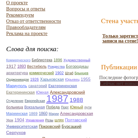
О проекте
Вопросы и ответы
Рекомендуем
Стена участ
Отказ от ответственности
Правообладателям
Реклама на проекте
Только зарегис
записи на стене!
Слова для поиска:
Библиотека
1896
Коммерческого
Художественный
Публикации 
1917
1893
Вестибюль
Богородицы
Рождества
архитектура
коммерческий
1902
Штаб
Брынцев
Последние фотогр
1955
1926
Харьковская
Орджоникидзе
Юрьевец
Сейчас нет новых
Мариуполь
санаторий
Екатериненская
Александровский
Екатерининская
Южная
1987
1988
Отделение
Европейская
больница
Вокзальная
Победа
Южный
Порт
пути
1860
Александровская
Мариинская
1869
Марии
1904
шлях
Полтавский
Урок
Управления
Розы
Университетская
Покровский
Бурсацкий
Серпухов