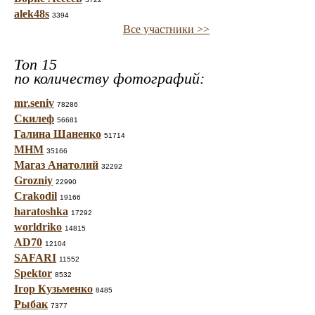
alek48s
3394
Все участники >>
Топ 15
по количеству фотографий:
mr.seniv
78286
Скилеф
56681
Галина Шаненко
51714
МНМ
35166
Магаз Анатолий
32292
Grozniy
22990
Crakodil
19166
haratoshka
17292
worldriko
14815
AD70
12104
SAFARI
11552
Spektor
8532
Ігор Кузьменко
8485
Рыбак
7377