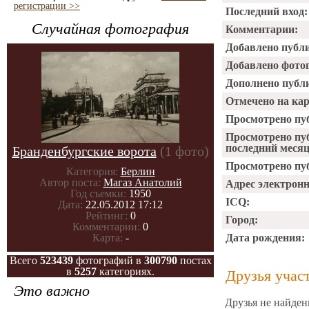
регистрации >>
Последний вход:
Случайная фотография
Комментарии:
Добавлено публ
Добавлено фото
Дополнено публ
Отмечено на ка
Просмотрено пу
Просмотрено пу
последний месяц
Бранденбургские ворота
(1 фото)
Просмотрено пуб
Категория:
Берлин
Автор поста:
Магаз Анатолий
Адрес электрон
Год съемки:
1950
ICQ:
Дата:
22.05.2012 17:12
Рейтинг:
0
Город:
Комментарии:
0
Карта:
-
Дата рождения:
Всего
523439
фотографий в
300790
постах
в
5257
категориях.
Друзья учас
Это важно
Друзья не найден