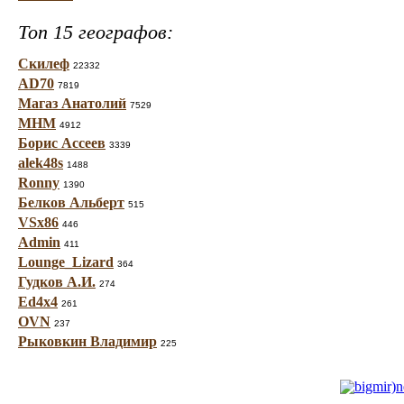
Топ 15 географов:
Скилеф
22332
AD70
7819
Магаз Анатолий
7529
МНМ
4912
Борис Ассеев
3339
alek48s
1488
Ronny
1390
Белков Альберт
515
VSx86
446
Admin
411
Lounge_Lizard
364
Гудков А.И.
274
Ed4x4
261
OVN
237
Рыковкин Владимир
225