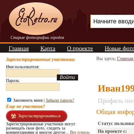
Старые фотографии городов
Главная
Карта
О проекте
Новые фот
Вы здесь:
Главная
Зарегистрированные участники
Имя пользователя:
Пароль:
Иван19
Профиль пол
Запомнить меня |
Забыли пароль?
Еще не участник?
Общая инфор
Статус пользова
Зарегистрированные участники могут
размещать свои фото, следить за
На проекте с:
комментариями и многое другое...
Все плюсы