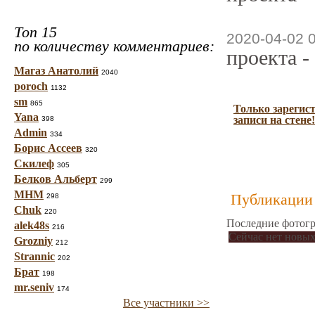
Топ 15
2020-04-02 
по количеству комментариев:
проекта -
Магаз Анатолий
2040
poroch
1132
sm
865
Только зарегис
Yana
записи на стене!
398
Admin
334
Борис Ассеев
320
Скилеф
305
Белков Альберт
299
МНМ
Публикации 
298
Chuk
220
Последние фотогр
alek48s
216
Сейчас нет новых
Grozniy
212
Strannic
202
Брат
198
mr.seniv
174
Все участники >>