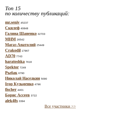
Топ 15
по количеству публикаций:
mr.seniv
45237
Скилеф
40848
Галина Шаненко
32703
МНМ
26542
Магаз Анатолий
25449
Crakodil
17967
AD70
7743
haratoshka
7618
Spektor
7249
Рыбак
6790
Николай Наседкин
5090
Ігор Кузьменко
4796
fischer
4401
Борис Ассеев
3722
alek48s
3394
Все участники >>