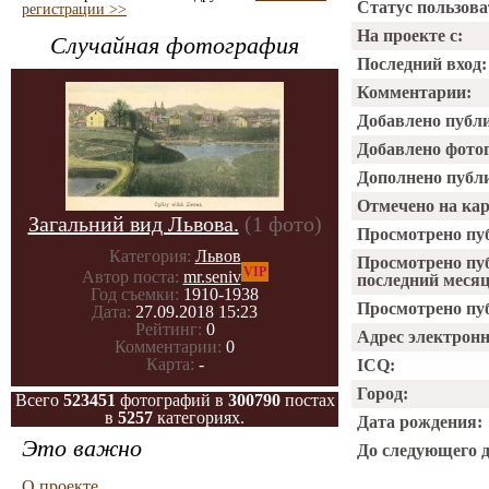
Статус пользова
регистрации >>
На проекте с:
Случайная фотография
Последний вход:
Комментарии:
Добавлено публ
Добавлено фото
Дополнено публ
Отмечено на ка
Загальний вид Львова.
(1 фото)
Просмотрено пу
Категория:
Львов
Просмотрено пу
VIP
Автор поста:
mr.seniv
последний месяц
Год съемки:
1910-1938
Просмотрено пуб
Дата:
27.09.2018 15:23
Рейтинг:
0
Адрес электрон
Комментарии:
0
Карта:
-
ICQ:
Город:
Всего
523451
фотографий в
300790
постах
в
5257
категориях.
Дата рождения:
Это важно
До следующего 
О проекте