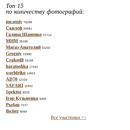
Топ 15
по количеству фотографий:
mr.seniv
78286
Скилеф
56681
Галина Шаненко
51714
МНМ
35166
Магаз Анатолий
32292
Grozniy
22990
Crakodil
19166
haratoshka
17292
worldriko
14815
AD70
12104
SAFARI
11552
Spektor
8532
Ігор Кузьменко
8485
Рыбак
7377
fischer
6098
Все участники >>