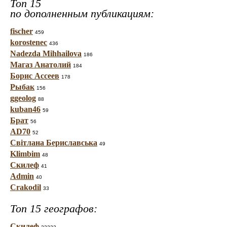
Топ 15
по дополненным публикациям:
fischer
459
korostenec
436
Nadezda Mihhailova
186
Магаз Анатолий
184
Борис Ассеев
178
Рыбак
156
ggeolog
88
kuban46
59
Брат
56
AD70
52
Світлана Бериславська
49
Klimbim
48
Скилеф
41
Admin
40
Crakodil
33
Топ 15 географов:
Скилеф