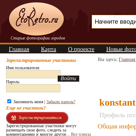
Старые фотографии городов
Главная
Карта
О проекте
Новые фот
Вы здесь:
Главная
Зарегистрированные участники
Имя пользователя:
Пароль:
konstant
Запомнить меня |
Забыли пароль?
Еще не участник?
Профиль пол
Общая инфор
Зарегистрированные участники могут
размещать свои фото, следить за
комментариями и многое другое...
Все плюсы