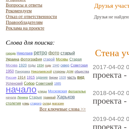
Друзья учас
Вопросы и ответы
Рекомендуем
Отказ от ответственности
Друзья не найден
Правообладателям
Реклама на проекте
Слова для поиска:
Стена у
ретро
фото
старый
Николаев
города
фотография
Украина
Старая
старой
Москвы
Москва
1920
годы
сквер
1934
году
1940
Советская
2017-04-02 
1950
дом
Панорама
Николаевской
стороны
общества
проекта -
вид
1914
1915
здание
Россия
биржи
1928
часть
Собор
Успенский
Советский
1885
начало
улицы
Московская
фотоателье
2018-04-02 
Харьков
Старые
начала
Ленина
трамвай
проекта -
столетия
улиц
старого
склад
магазин
Все ключевые слова >>
2019-04-02 0
проекта -