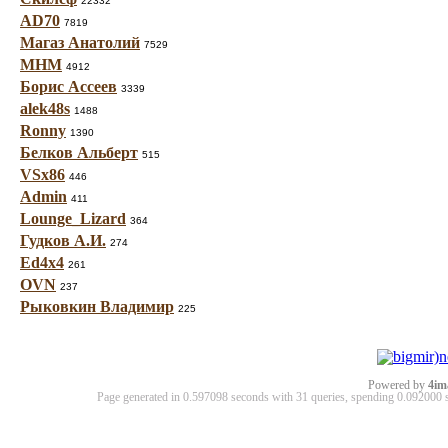
22332
AD70
7819
Магаз Анатолий
7529
МНМ
4912
Борис Ассеев
3339
alek48s
1488
Ronny
1390
Белков Альберт
515
VSx86
446
Admin
411
Lounge_Lizard
364
Гудков А.И.
274
Ed4x4
261
OVN
237
Рыковкин Владимир
225
Powered by
4im
Page generated in 0.597098 seconds with 31 queries, spending 0.09200