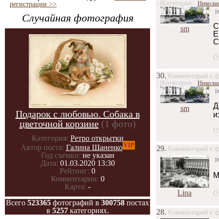
- [
Категория:
Никола
регистрации >>
[
Случайная фотография
С
sm
Е
С
О
30.
Комментарий к ф
- [
Категория:
Никола
[
Д
sm
Подарок с любовью. Собака в
и
цветочной корзине
(1 фото)
О
Категория:
Ретро открытки
VIP
Автор поста:
Галина Шаненко
29.
Комментарий к ф
Год съемки:
не указан
[
Дата:
01.03.2020 13:30
Рейтинг:
0
М
Комментарии:
0
Карта:
-
Lina
О
Всего
523365
фотографий в
300758
постах
в
5257
категориях.
28.
Комментарий к ф