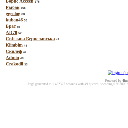
Борис Ассеев
178
Рыбак
156
ggeolog
88
kuban46
59
Брат
56
AD70
52
Світлана Бериславська
49
Klimbim
48
Скилеф
41
Admin
40
Crakodil
33
Powered by
4im
Page generated in 1.482327 seconds with 49 queries, spending 0.98700