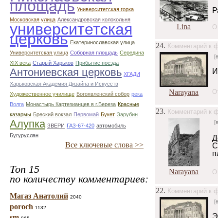
площадь
Университетская горка
Р
Московская улица
Александровская колокольня
университетская
Lina
О
церковь
Екатеринославская улица
24.
Комментарий к ф
Университетская улица
Соборная площадь
Середина
[
XIX века
Старый Харьков
Прибытие поезда
Антониевская церковь
И
ХГАДИ
Харьковская Академия Дизайна и Искусств
Narayana
О
Художественное училище
Богоявленский собор
река
Волга
Монастырь Картезианцев в г.Береза
Красные
23.
Комментарий к ф
казармы
Бреский вокзал
Первомай
Букет
Зарубин
Алупка
[
ЗВЕРИ
ГАЗ-67-420
автомобиль
Бугуруслан
Д
Все ключевые слова >>
С
п
Топ 15
Narayana
О
по количеству комментариев:
22.
Комментарий к ф
Магаз Анатолий
2040
[
poroch
1132
Э
sm