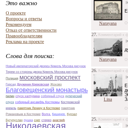
Это важно
[
Е
О проекте
Вопросы и ответы
Narayana
О
Рекомендуем
Отказ от ответственности
27.
Комментарий к ф
Правообладателям
Реклама на проекте
[
д
Слова для поиска:
Narayana
О
Новый императорский дворец Крмель Москва рисунок
26.
Комментарий к ф
Терем со стороны двора Крмель Москва рисунок
московский проспект
[
Полиция
Горсад
Дружинин Крюковская
Жохово
Е
Благовещенский монастырь
д
Э
пилин
спуск халтурина
соборный спуск
купеческий
Lina
З
спуск
соборный ансамбль Костромы
Костромской
кремль
памятник Ленину в Костроме
памятник
О
Романовым в Костроме
Волга.
Кишинев.
Курзал
25.
Комментарий к ф
Бугуруслан
пушка
снег
стерео
анаглиф
Николаевская
[