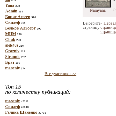
865
Yana
398
Narayana
О
Admin
334
Борис Ассеев
320
Скилеф
Выберите
« Перва
305
страницу:
страниц
Белков Альберт
299
страница
МНМ
298
Chuk
220
alek48s
216
Grozniy
212
Strannic
202
Брат
198
mr.seniv
174
Все участники >>
Топ 15
по количеству публикаций:
mr.seniv
45211
Скилеф
40848
Галина Шаненко
32703