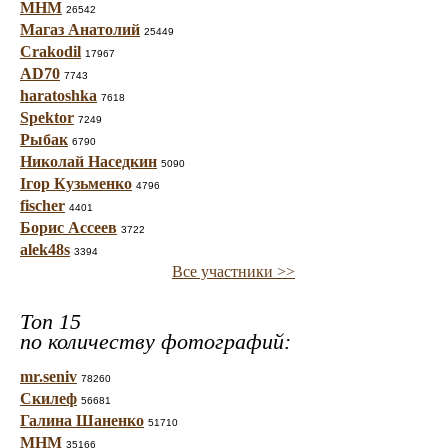
МНМ
26542
Магаз Анатолий
25449
Crakodil
17967
AD70
7743
haratoshka
7618
Spektor
7249
Рыбак
6790
Николай Наседкин
5090
Ігор Кузьменко
4796
fischer
4401
Борис Ассеев
3722
alek48s
3394
Все участники >>
Топ 15
по количеству фотографий:
mr.seniv
78260
Скилеф
56681
Галина Шаненко
51710
МНМ
35166