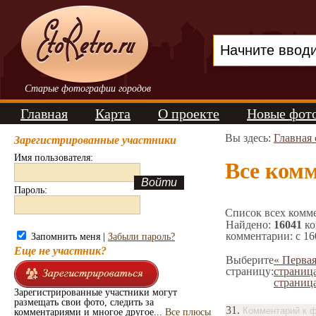
Старые фотографии городов
Главная
Карта
О проекте
Новые фот
Вы здесь:
Главная
Зарегистрированные участники
Имя пользователя:
Все ком
Пароль:
Список всех комме
Найдено:
16041
ко
комментарии: с 16
Запомнить меня |
Забыли пароль?
Еще не участник?
Выберите
« Перва
страницу:
страниц
страница
Зарегистрированные участники могут
размещать свои фото, следить за
31.
Комментарий к ф
комментариями и многое другое...
Все плюсы