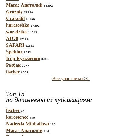
Магаз Анатолий
32292
Grozniy
22990
Crakodil
19166
haratoshka
17292
worldriko
14815
AD70
12104
SAFARI
11552
Spektor
8532
Ігор Кузьменко
8485
Рыбак
7377
fischer
6098
Все участники >>
Топ 15
по дополненным публикациям:
fischer
459
korostenec
436
Nadezda Mihhailova
186
Магаз Анатолий
184