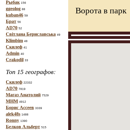
Рыбак
156
Ворота в парк
ggeolog
88
kuban46
59
Брат
56
AD70
52
Світлана Бериславська
49
Klimbim
48
Скилеф
41
Admin
40
Crakodil
33
Топ 15 географов:
Скилеф
22332
AD70
7819
Магаз Анатолий
7529
МНМ
4912
Борис Ассеев
3339
alek48s
1488
Ronny
1390
Белков Альберт
515