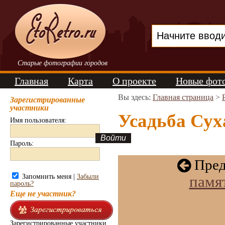
Старые фотографии городов
Главная
Карта
О проекте
Новые фот
Вы здесь:
Главная страница
>
Зарегистрированные
участники
Усадьба Сух
Имя пользователя:
Пароль:
Пред
Запомнить меня |
Забыли
памя
пароль?
Еще не участник?
Зарегистрированные участники