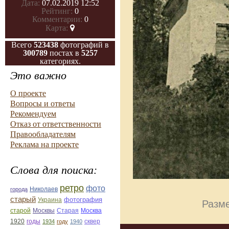
Дата:
07.02.2019 12:52
Рейтинг:
0
Комментарии:
0
Карта:
Всего
523438
фотографий в
300789
постах в
5257
категориях.
Это важно
О проекте
Вопросы и ответы
Рекомендуем
Отказ от ответственности
Правообладателям
Реклама на проекте
Слова для поиска:
ретро
фото
Николаев
города
старый
фотография
Украина
Разме
Старая
Москва
старой
Москвы
1920
годы
сквер
1934
году
1940