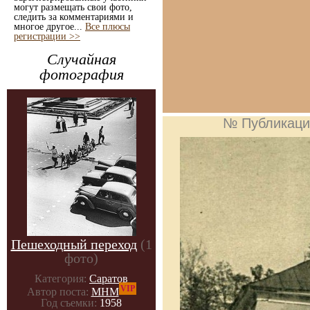
могут размещать свои фото,
следить за комментариями и
многое другое...
Все плюсы
регистрации >>
Случайная
фотография
№ Публикаци
Пешеходный переход
(1
фото)
Категория:
Саратов
VIP
Автор поста:
МНМ
Год съемки:
1958