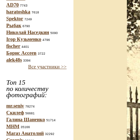
AD70
7743
haratoshka
7618
Spektor
7249
Рыбак
6790
Николай Наседкин
5090
Ігор Кузьменко
4796
fischer
4401
Борис Ассеев
3722
alek48s
3394
Все участники >>
Топ 15
по количеству
фотографий:
mr.seniv
78274
Скилеф
56681
Галина Шаненко
51714
МНМ
35166
Магаз Анатолий
32292