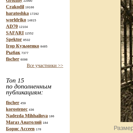
Grozniy
22990
Crakodil
19166
haratoshka
17292
worldriko
14815
AD70
12104
SAFARI
11552
Spektor
8532
Ігор Кузьменко
8485
Рыбак
7377
fischer
6098
Все участники >>
Топ 15
по дополненным
публикациям:
fischer
459
korostenec
436
Nadezda Mihhailova
186
Магаз Анатолий
184
Размер
Борис Ассеев
178