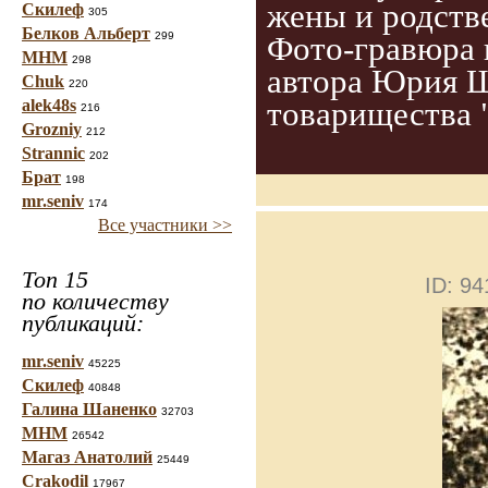
жены и родств
Скилеф
305
Белков Альберт
299
Фото-гравюра 
МНМ
298
автора Юрия Ш
Chuk
220
товарищества 
alek48s
216
Grozniy
212
Strannic
202
Брат
198
mr.seniv
174
Все участники >>
Топ 15
ID: 9
по количеству
публикаций:
mr.seniv
45225
Скилеф
40848
Галина Шаненко
32703
МНМ
26542
Магаз Анатолий
25449
Crakodil
17967