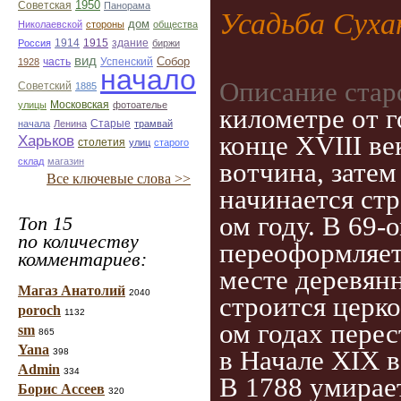
1950
Советская
Панорама
Усадьба Суха
дом
Николаевской
стороны
общества
1914
1915
здание
Россия
биржи
вид
Собор
Успенский
1928
часть
начало
Описание стар
Советский
1885
улицы
Московская
фотоателье
километре от г
Старые
начала
Ленина
трамвай
конце XVIII ве
Харьков
столетия
улиц
старого
склад
магазин
вотчина, затем
Все ключевые слова >>
начинается стр
ом году. В 69-
Топ 15
по количеству
переоформляет
комментариев:
месте деревян
Магаз Анатолий
2040
строится церко
poroch
1132
ом годах перес
sm
865
Yana
в Начале ХІХ в
398
Admin
334
В 1788 умирает
Борис Ассеев
320