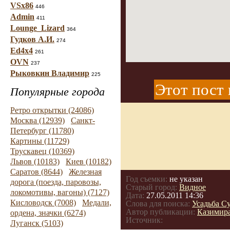
VSx86
446
Admin
411
Lounge_Lizard
364
Гудков А.И.
274
Ed4x4
261
OVN
237
Рыковкин Владимир
225
Этот пост 
Популярные города
Ретро открытки (24086)
Москва (12939)
Санкт-
Петербург (11780)
Картины (11729)
Трускавец (10369)
Львов (10183)
Киев (10182)
Саратов (8644)
Железная
Год съемки:
не указан
дорога (поезда, паровозы,
Старый город:
Видное
локомотивы, вагоны) (7127)
Дата:
27.05.2011 14:36
Кисловодск (7008)
Медали,
Слова для поиска:
Усадьба С
Автор публикации:
Казимир
ордена, значки (6274)
Источник:
Луганск (5103)