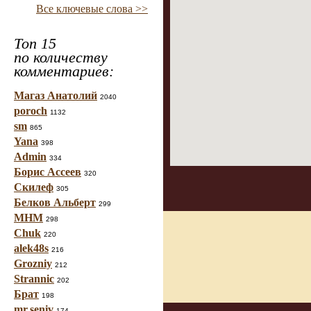
Все ключевые слова >>
Топ 15
по количеству
комментариев:
Магаз Анатолий
2040
poroch
1132
sm
865
Yana
398
Admin
334
Борис Ассеев
320
Скилеф
305
Белков Альберт
299
МНМ
298
Chuk
220
alek48s
216
Grozniy
212
Strannic
202
Брат
198
mr.seniv
174