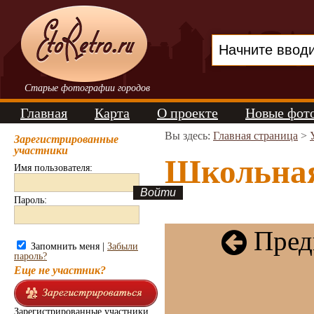
Старые фотографии городов
Главная
Карта
О проекте
Новые фот
Вы здесь:
Главная страница
>
Зарегистрированные
участники
Школьная
Имя пользователя:
Пароль:
Пред
Запомнить меня |
Забыли
пароль?
Еще не участник?
Зарегистрированные участники