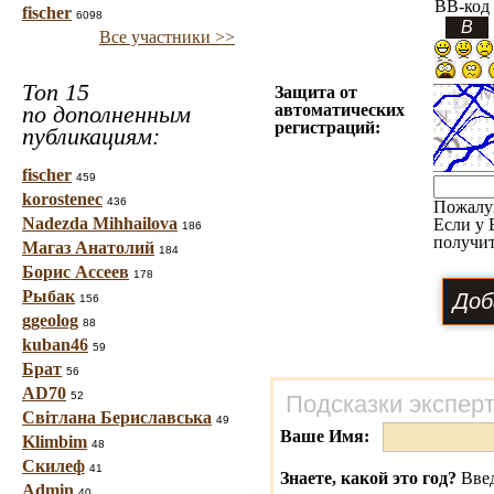
BB-код
fischer
6098
Все участники >>
Топ 15
Защита от
по дополненным
автоматических
регистраций:
публикациям:
fischer
459
korostenec
436
Пожалу
Nadezda Mihhailova
Если у 
186
получит
Магаз Анатолий
184
Борис Ассеев
178
Рыбак
156
ggeolog
88
kuban46
59
Брат
56
AD70
52
Подсказки экспер
Світлана Бериславська
49
Ваше Имя:
Klimbim
48
Скилеф
41
Знаете, какой это год?
Введ
Admin
40