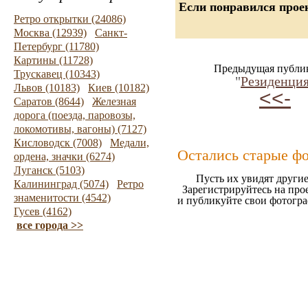
Если понравился проек
Ретро открытки (24086)
Москва (12939)
Санкт-
Петербург (11780)
Картины (11728)
Предыдущая публи
Трускавец (10343)
"
Резиденци
Львов (10183)
Киев (10182)
<<-
Саратов (8644)
Железная
дорога (поезда, паровозы,
локомотивы, вагоны) (7127)
Кисловодск (7008)
Медали,
Остались старые ф
ордена, значки (6274)
Луганск (5103)
Пусть их увидят другие
Калининград (5074)
Ретро
Зарегистрируйтесь на про
знаменитости (4542)
и публикуйте свои фотогр
Гусев (4162)
все города >>