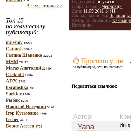
Год съемки:
не указан
Все участники >>
Старый город:
Черновцы
Дата:
11.05.2011 14:41
Слова для поиска:
Черновцы
Топ 15
Автор публикации:
Казимир
по количеству
Источник:
публикаций:
mr.seniv
45211
Скилеф
40848
Галина Шаненко
32703
Проголосуйте
МНМ
26542
за публикацию, если понравилась!
Магаз Анатолий
25449
Crakodil
17967
AD70
7743
Поделиться ссылкой:
haratoshka
7618
Spektor
7249
Рыбак
6790
Николай Наседкин
5090
Ігор Кузьменко
4796
Автор:
Ком
fischer
4401
Yana
Инте
Борис Ассеев
3722