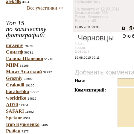
alek48s
Пользователь
3394
Все участники >>
На проекте с: 12.03.2011
Комментарии: 398
Город: Кузнецовск
Возраст: 40
Топ 15
по количеству
12.05.2011 23:33
фотографий:
Черновцы
Это 
Гость
mr.seniv
78260
Город:
Возраст:
Скилеф
56681
Галина Шаненко
16.08.2015 09:11
51710
МНМ
35166
Добавить коммент
Магаз Анатолий
32292
Grozniy
22990
Имя:
Crakodil
19166
Комментарий:
haratoshka
17292
worldriko
14815
AD70
12104
SAFARI
11552
Spektor
8532
Ігор Кузьменко
8485
Рыбак
7377