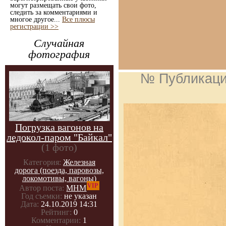
могут размещать свои фото,
следить за комментариями и
многое другое...
Все плюсы
регистрации >>
Случайная
фотография
№ Публикац
Погрузка вагонов на
ледокол-паром "Байкал"
(1 фото)
Категория:
Железная
дорога (поезда, паровозы,
локомотивы, вагоны)
VIP
Автор поста:
МНМ
Год съемки:
не указан
Дата:
24.10.2019 14:31
Рейтинг:
0
Комментарии:
1