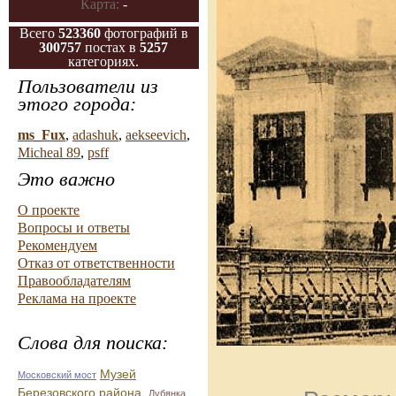
Карта:
-
Всего
523360
фотографий в
300757
постах в
5257
категориях.
Пользователи из
этого города:
ms_Fux
,
adashuk
,
aekseevich
,
Micheal 89
,
psff
Это важно
О проекте
Вопросы и ответы
Рекомендуем
Отказ от ответственности
Правообладателям
Реклама на проекте
Слова для поиска:
Музей
Московский мост
Березовского района.
Лубянка