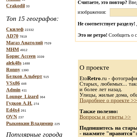
Считаете, это повтор?
Вве
Crakodil
33
изображения:
Топ 15 географов:
Не соответствует разделу!
Скилеф
22332
Это не ретро!
Сообщить о с
AD70
7819
Магаз Анатолий
7529
МНМ
4912
Борис Ассеев
3339
alek48s
1488
О проекте
Ronny
1390
Белков Альберт
515
Eto
Retro
.ru - фотограф
VSx86
Старых, любимых... так
446
и более лет назад.
Admin
411
Улицы, жилые дома, об
Lounge_Lizard
364
Подробнее о проекте >>
Гудков А.И.
274
Ed4x4
Также полезно:
261
Вопросы и ответы >>
OVN
237
Рыковкин Владимир
225
Подпишитесь на старые
- нажмите "нравится"
Популярные города