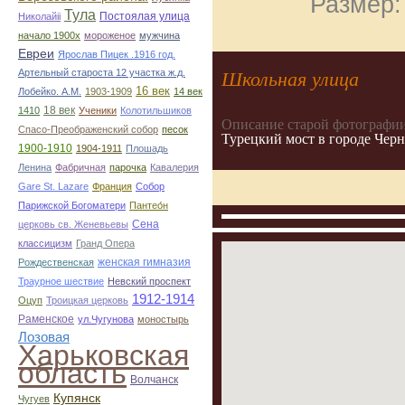
Размер:
Тула
Постоялая улица
Николайii
начало 1900х
мороженое
мужчина
Евреи
Ярослав Пицек .1916 год.
Артельный староста 12 участка ж.д.
Школьная улица
16 век
Лобейко. А.М.
1903-1909
14 век
18 век
1410
Ученики
Колотильшиков
Описание старой фотографии
Спасо-Преображенский собор
песок
Турецкий мост в городе Чер
1900-1910
1904-1911
Плошадь
Ленина
Фабричная
парочка
Кавалерия
Gare St. Lazare
Франция
Собор
Парижской Богоматери
Пантео́н
Сена
церковь св. Женевьевы
классицизм
Гранд Опера
женская гимназия
Рождественская
Траурное шествие
Невский проспект
1912-1914
Оцуп
Троицкая церковь
Раменское
ул.Чугунова
моностырь
Лозовая
Харьковская
область
Волчанск
Купянск
Чугуев