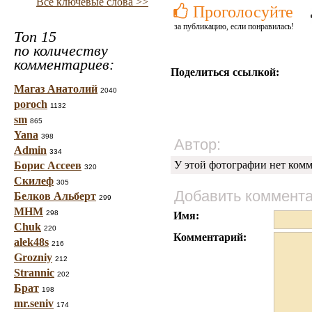
Все ключевые слова >>
Проголосуйте
за публикацию, если понравилась!
Топ 15
по количеству
комментариев:
Поделиться ссылкой:
Магаз Анатолий
2040
poroch
1132
sm
865
Yana
398
Автор:
Admin
334
У этой фотографии нет комм
Борис Ассеев
320
Скилеф
305
Добавить коммент
Белков Альберт
299
МНМ
298
Имя:
Chuk
220
Комментарий:
alek48s
216
Grozniy
212
Strannic
202
Брат
198
mr.seniv
174