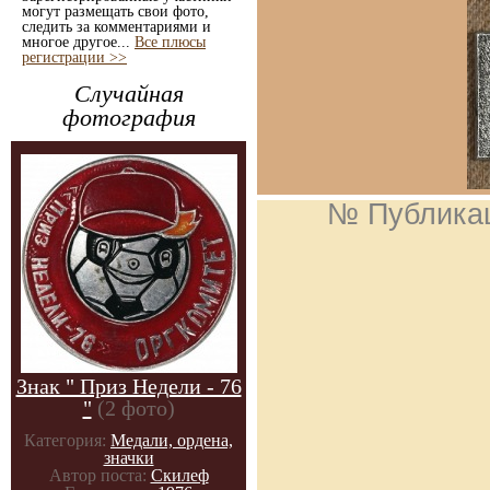
могут размещать свои фото,
следить за комментариями и
многое другое...
Все плюсы
регистрации >>
Случайная
фотография
№ Публика
Знак " Приз Недели - 76
"
(2 фото)
Категория:
Медали, ордена,
значки
Автор поста:
Скилеф