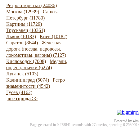
Ретро открытки (24086)
Москва (12939)
Санкт-
Петербург (11780)
Картины (11729)
Трускавец (10361)
Львов (10183)
Киев (10182)
Саратов (8644)
Железная
дорога (поезда, паровозы,
локомотивы, вагоны) (7127)
Кисловодск (7008)
Медали,
ордена, значки (6274)
Луганск (5103)
Калининград (5074)
Ретро
знаменитости (4542)
Гусев (4162)
все города >>
Powered by
4im
Page generated in 0.478841 seconds with 27 queries, spending 0.25300