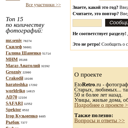
Все участники >>
Знаете, какой это год?
Введ
Считаете, это повтор?
Вве
Топ 15
по количеству
фотографий:
Не соответствует разделу!
mr.seniv
78274
Это не ретро!
Сообщить о с
Скилеф
56681
Галина Шаненко
51714
МНМ
35166
Магаз Анатолий
32292
Grozniy
22990
О проекте
Crakodil
19166
Eto
Retro
.ru - фотогра
haratoshka
17292
Старых, любимых... та
worldriko
14815
50 и более лет назад.
AD70
12104
Улицы, жилые дома, о
SAFARI
Подробнее о проекте 
11552
Spektor
8532
Также полезно:
Ігор Кузьменко
8485
Вопросы и ответы >>
Рыбак
7377