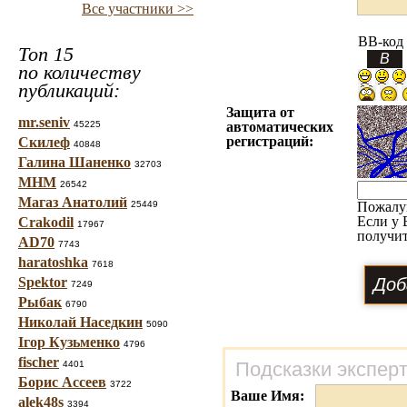
Все участники >>
BB-код
Топ 15
по количеству
публикаций:
Защита от
mr.seniv
45225
автоматических
регистраций:
Скилеф
40848
Галина Шаненко
32703
МНМ
26542
Магаз Анатолий
25449
Пожалу
Если у 
Crakodil
17967
получит
AD70
7743
haratoshka
7618
Spektor
7249
Рыбак
6790
Николай Наседкин
5090
Ігор Кузьменко
4796
fischer
Подсказки экспер
4401
Борис Ассеев
3722
Ваше Имя:
alek48s
3394