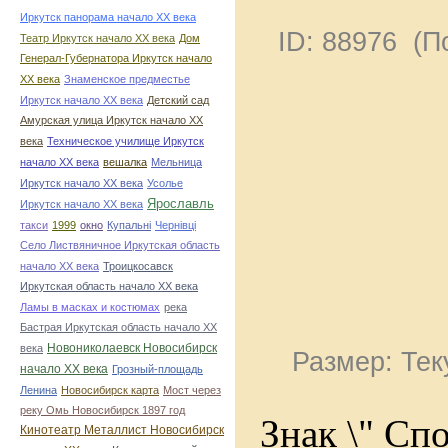
Иркутск панорама начало ХХ века
ID: 88976 (
Театр Иркутск начало ХХ века
Дом
Генерал-Губернатора Иркутск начало
ХХ века
Знаменское предместье
Иркутск начало ХХ века
Детский сад
Амурская улица Иркутск начало ХХ
века
Техническое училище Иркутск
начало ХХ века
вешалка
Мельница
Иркутск начало ХХ века
Усолье
Ярославль
Иркутск начало ХХ века
такси
1999
окно
Купальні
Чернівці
Село Листвяничное Иркутская область
начало ХХ века
Троицкосавск
Иркутская область начало ХХ века
Ламы в масках и костюмах
река
Бастрая Иркутская область начало ХХ
Новониколаевск Новосибирск
века
Размер: Тек
начало ХХ века
Грозный-площадь
Ленина
Новосибирск карта
Мост через
реку Омь Новосибирск 1897 год
Знак \" Сп
Кинотеатр Металлист Новосибирск