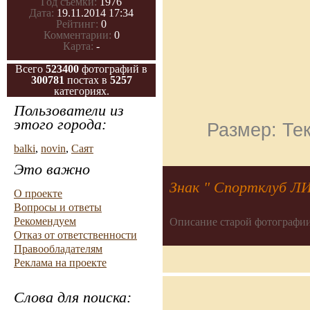
Год съемки:
1976
Дата:
19.11.2014 17:34
Рейтинг:
0
Комментарии:
0
Карта:
-
Всего
523400
фотографий в
300781
постах в
5257
категориях.
Пользователи из
этого города:
Размер: Тек
balki
,
novin
,
Саят
Это важно
Знак " Спортклуб Л
О проекте
Вопросы и ответы
Рекомендуем
Описание старой фотографии
Отказ от ответственности
Правообладателям
Реклама на проекте
Слова для поиска: