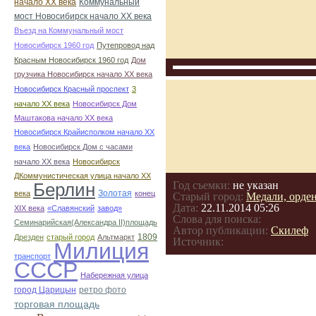
начало ХХ века
Коммунальный
мост Новосибирск начало ХХ века
Въезд на Коммунальный мост
Новосибирск 1960 год
Путепровод над
Красным Новосибирск 1960 год
Дом
грузчика Новосибирск начало ХХ века
Новосибирск Красный проспект
3
начало ХХ века
Новосибирск Дом
Маштакова начало ХХ века
Новосибирск Крайисполком начало ХХ
века
Новосибирск Дом с часами
начало ХХ века
Новосибирск
ДКоммунистическая улица начало ХХ
Год съемки:
не указан
Берлин
Золотая
века
конец
Старый город:
Медали, орден
Дата:
22.11.2014 05:26
ХІХ века
«Славянский
завод»
Слова для поиска:
Семинарийская(Александра II)площадь
Автор публикации:
Скилеф
1809
Дрезден
старый город
Альтмаркт
Источник:
Милиция
транспорт
СССР
Набережная улица
город Царицын
ретро фото
торговая площадь