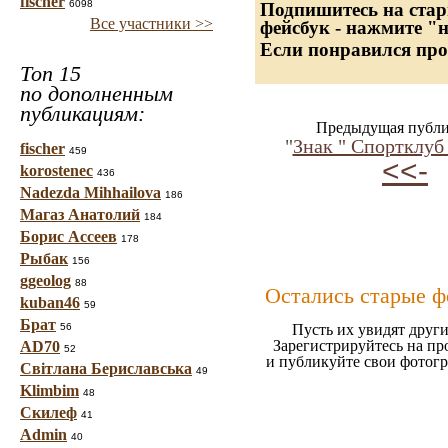
fischer
6098
Подпишитесь на стар
Все участники >>
фейсбук - нажмите "
Если понравился про
Топ 15
по дополненным
публикациям:
Предыдущая публи
"
Знак " Спортклу
fischer
459
<<-
korostenec
436
Nadezda Mihhailova
186
Магаз Анатолий
184
Борис Ассеев
178
Рыбак
156
ggeolog
88
Остались старые ф
kuban46
59
Брат
56
Пусть их увидят други
Зарегистрируйтесь на пр
AD70
52
и публикуйте свои фотог
Світлана Бериславська
49
Klimbim
48
Скилеф
41
Admin
40