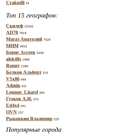
Crakodil
33
Топ 15 географов:
Скилеф
22332
AD70
7819
Магаз Анатолий
7529
МНМ
4912
Борис Ассеев
3339
alek48s
1488
Ronny
1390
Белков Альберт
515
VSx86
446
Admin
411
Lounge_Lizard
364
Гудков А.И.
274
Ed4x4
261
OVN
237
Рыковкин Владимир
225
Популярные города