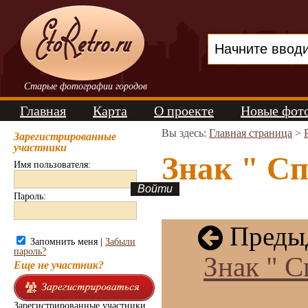
Старые фотографии городов
Главная
Карта
О проекте
Новые фот
Вы здесь:
Главная страница
>
Зарегистрированные
участники
Знак " С
Имя пользователя:
Пароль:
Предыд
Запомнить меня |
Забыли
пароль?
Знак " 
Еще не участник?
Зарегистрированные участники