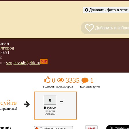
Добавить фото в этот 
казан
елгород
00:51
:
VIP
ии:
sergeeva46@bk.ru
0
3335
1
голосов
просмотров
комментариев
0
=
суйте
В сумме
онравилась!
по всем
«лайкам»
лкой: