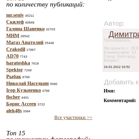
по количеству публикаций:
mr.seniv
45211
Скилеф
Автор:
40848
Галина Шаненко
32703
Димитр
МНМ
26542
Пользователь
Магаз Анатолий
25449
На проекте с: 19.0
Crakodil
17967
Комментарии: 13
AD70
Город: Белгород
7743
Возраст:
haratoshka
7618
24.01.2012 10:52
Spektor
7249
Рыбак
6790
Добавить 
Николай Наседкин
5090
Ігор Кузьменко
Имя:
4796
fischer
4401
Комментарий:
Борис Ассеев
3722
alek48s
3394
Все участники >>
Топ 15