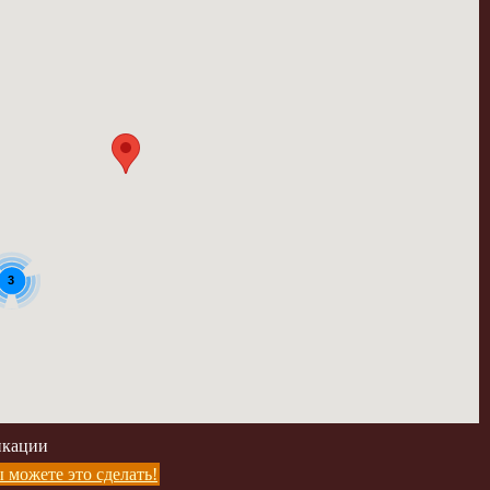
3
икации
 можете это сделать!