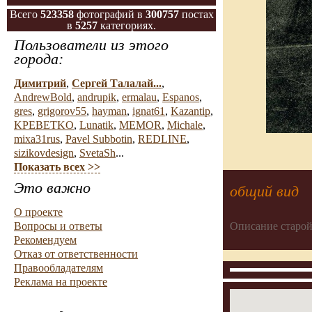
Всего
523358
фотографий в
300757
постах
в
5257
категориях.
Пользователи из этого
города:
Димитрий
,
Сергей Талалай...
,
AndrewBold
,
andrupik
,
ermalau
,
Espanos
,
gres
,
grigorov55
,
hayman
,
ignat61
,
Kazantip
,
KPEBETKO
,
Lunatik
,
MEMOR
,
Michale
,
mixa31rus
,
Pavel Subbotin
,
REDLINE
,
sizikovdesign
,
SvetaSh
...
Показать всех >>
Это важно
общий вид
О проекте
Описание старой
Вопросы и ответы
Рекомендуем
Отказ от ответственности
Правообладателям
Реклама на проекте