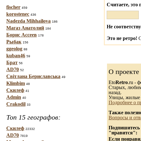
Считаете, это 
fischer
459
korostenec
436
Nadezda Mihhailova
186
Не соответству
Магаз Анатолий
184
Борис Ассеев
178
Это не ретро!
С
Рыбак
156
ggeolog
88
kuban46
59
Брат
56
AD70
О проекте
52
Світлана Бериславська
49
Eto
Retro
.ru -
Klimbim
48
Старых, любимы
Скилеф
41
назад.
Admin
Улицы, жилые 
40
Подробнее о п
Crakodil
33
Также полезн
Топ 15 географов:
Вопросы и отв
Подпишитесь н
Скилеф
22332
"нравится":
AD70
7819
Если понравил