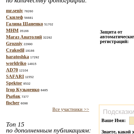
по количеству фотографий:
mr.seniv
78260
Скилеф
56681
Галина Шаненко
51702
МНМ
35166
Защита от
автоматически
Магаз Анатолий
32292
регистраций:
Grozniy
22990
Crakodil
19166
haratoshka
17292
worldriko
14815
AD70
12104
SAFARI
11552
Spektor
8532
Ігор Кузьменко
8485
Рыбак
7377
fischer
6098
Все участники >>
Подсказки
Ваше Имя:
Топ 15
по дополненным публикациям:
Знаете, какой 