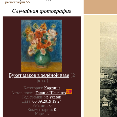
регистрации >>
Случайная фотография
Букет маков в зелёной вазе
(2
фото)
Категория:
Картины
VIP
Автор поста:
Галина Шаненко
Год съемки:
не указан
Дата:
06.09.2019 19:24
Рейтинг:
0
Комментарии:
0
Карта:
-