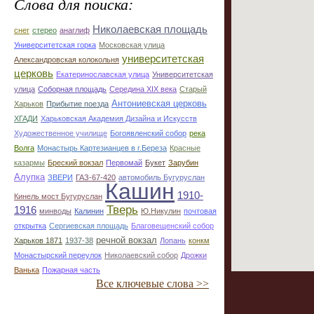
Слова для поиска:
Николаевская площадь
снег
стерео
анаглиф
Университетская горка
Московская улица
университетская
Александровская колокольня
церковь
Екатеринославская улица
Университетская
улица
Соборная площадь
Середина XIX века
Старый
Антониевская церковь
Харьков
Прибытие поезда
ХГАДИ
Харьковская Академия Дизайна и Искусств
Художественное училище
Богоявленский собор
река
Волга
Монастырь Картезианцев в г.Береза
Красные
казармы
Бреский вокзал
Первомай
Букет
Зарубин
Алупка
ЗВЕРИ
ГАЗ-67-420
автомобиль Бугуруслан
Кашин
1910-
Кинель мост Бугуруслан
Тверь
1916
минводы
Калинин
Ю.Никулин
почтовая
открытка
Сергиевская площадь
Благовещенский собор
речной вокзал
Харьков 1871
1937-38
Лопань
конкм
Монастырский переулок
Николаевский собор
Дрожки
Ванька
Пожарная часть
Все ключевые слова >>