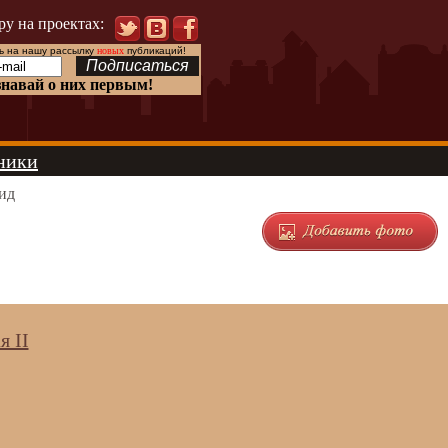
ру на проектах:
 на нашу рассылку
новых
публикаций!
знавай о них первым!
ники
ид
 II