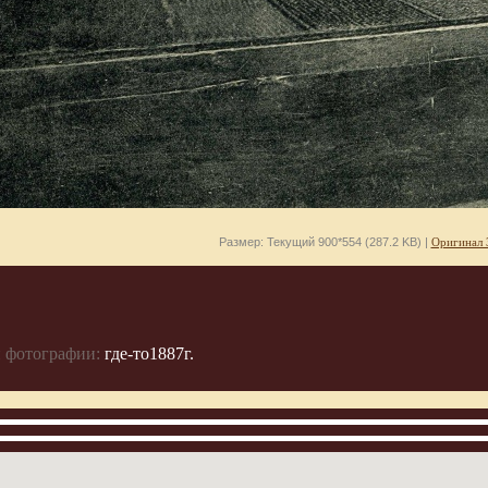
Размер: Текущий 900*554 (287.2 KB) |
Оригинал 
 фотографии:
где-то1887г.