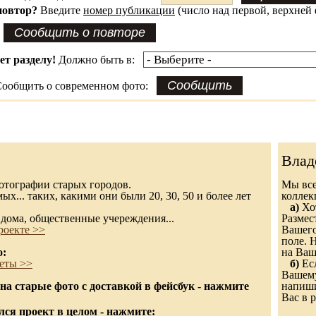
повтор?
Введите
номер публикации
(число над первой, верхней 
ет разделу!
Должно быть в:
ообщить о современном фото:
Влад
 фотографии старых городов.
Мы все
х... таких, какими они были 20, 30, 50 и более лет
колле
а)
Хот
дома, общественные учереждения...
Размес
роекте >>
Вашего
поле. 
о:
на Ваш
еты >>
б)
Есл
Вашему
а старые фото с доставкой в фейсбук - нажмите
напиши
Вас в р
ся проект в целом - нажмите: