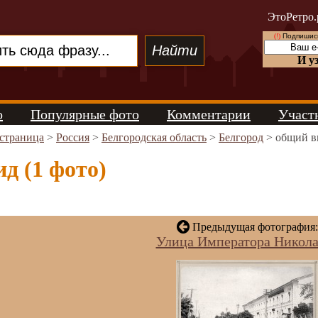
ЭтоРетро.
(!)
Подпишись
И у
о
Популярные фото
Комментарии
Участ
 страница
>
Россия
>
Белгородская область
>
Белгород
> общий в
д (1 фото)
Предыдущая фотография:
Улица Императора Николая