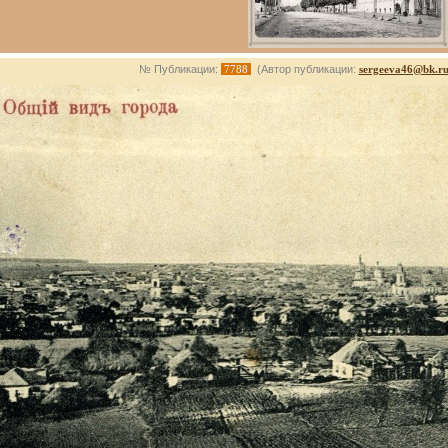
№ Публикации:
7788
(Автор публикации:
sergeeva46@bk.r