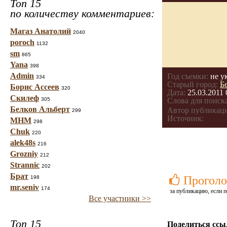
Топ 15
по количеству комментариев:
Магаз Анатолий
2040
poroch
1132
sm
865
Yana
398
Admin
Год съемки:
не у
334
Старый город:
Б
Борис Ассеев
320
Дата:
25.03.2011 
Скилеф
305
Слова для поиска
Белков Альберт
Автор публикац
299
Источник:
МНМ
298
Chuk
220
alek48s
216
Grozniy
212
Strannic
202
Брат
Проголо
198
mr.seniv
174
за публикацию, если п
Все участники >>
Топ 15
Поделиться ссы